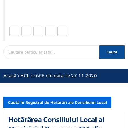
Site-ul oficial al Primariei Municipiului Brasov /
www.brasovcity.ro
Distribuie această pagină.
Caută
Acasă
\
HCL nr.666 din data de 27.11.2020
Caută în Registrul de Hotărâri ale Consiliului Local
Hotărârea Consiliului Local al