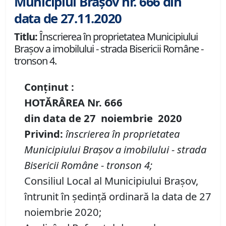
Municipiul Brașov nr. 666 din
data de 27.11.2020
Titlu:
Înscrierea în proprietatea Municipiului
Braşov a imobilului - strada Bisericii Române -
tronson 4.
Conținut :
HOTĂRÂREA
Nr.
666
din data de
27 noiembrie
20
20
Privind:
înscrierea în proprietatea
Municipiului Braşov a imobilului
-
strada
Bisericii Rom
â
ne - tronson 4;
Consiliul Local al Municipiului Brașov,
întrunit în ședință ordinară la data de 27
noiembrie 2020;