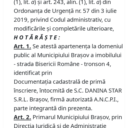
(1), lit.
a
) și art. 243, alin. (1), lit.
a
) din
Ordonanța de Urgență nr. 57 din 3 iulie
2019, privind Codul administrativ, cu
modificările și completările ulterioare,
H O T Ă R Ă Ş T E :
Art.
1
.
Se atestă apartenenţa la domeniul
public al Municipiului Braşov a imobilului
- strada Bisericii Române - tronson 4,
identificat prin
Documentația cadastrală de primă
înscriere, întocmită de S.C. DANINA STAR
S.R.L. Brașov, firmă autorizată A.N.C.P.I.,
parte integrantă din prezenta.
Art.
2
.
Primarul Municipiului Brașov, prin
Direcția Juridică și de Administrație