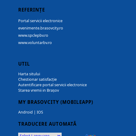
REFERINȚE
Portal servicii electronice
evenimente.brasovcity.ro
www.spclepbv.ro
www.voluntarbv.ro
UTIL
Harta sitului
Chestionar satisfacție
Autentificare portal servicii electronice
Starea vremii in Brașov
MY BRASOVCITY (MOBILEAPP)
Android
|
IOS
TRADUCERE AUTOMATĂ
Powered by
Translate