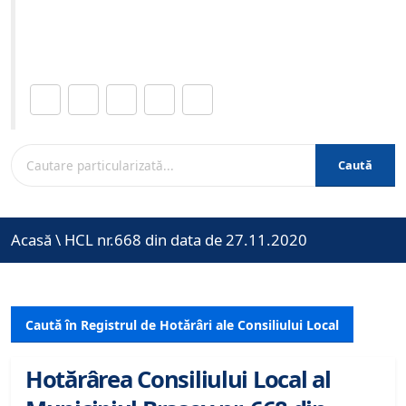
Site-ul oficial al Primariei Municipiului Brasov /
www.brasovcity.ro
Distribuie această pagină.
Caută
Acasă
\
HCL nr.668 din data de 27.11.2020
Caută în Registrul de Hotărâri ale Consiliului Local
Hotărârea Consiliului Local al