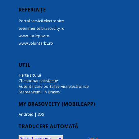
REFERINȚE
Portal servicii electronice
evenimente.brasovcity.ro
www.spclepbv.ro
www.voluntarbv.ro
UTIL
Harta sitului
Chestionar satisfacție
Autentificare portal servicii electronice
Starea vremii in Brașov
MY BRASOVCITY (MOBILEAPP)
Android
|
IOS
TRADUCERE AUTOMATĂ
Powered by
Translate