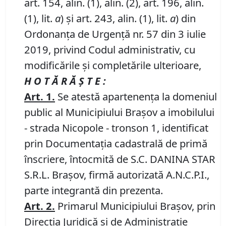
art. 154, alin. (1), alin. (2), art. 196, alin.
(1), lit.
a
) și art. 243, alin. (1), lit.
a
) din
Ordonanța de Urgență nr. 57 din 3 iulie
2019, privind Codul administrativ, cu
modificările și completările ulterioare,
H O T Ă R Ă Ş T E :
Art.
1
.
Se atestă apartenenţa la domeniul
public al Municipiului Braşov a imobilului
- strada Nicopole - tronson 1, identificat
prin Documentația cadastrală de primă
înscriere, întocmită de S.C. DANINA STAR
S.R.L. Brașov, firmă autorizată A.N.C.P.I.,
parte integrantă din prezenta.
Art.
2
.
Primarul Municipiului Brașov, prin
Direcția Juridică și de Administrație