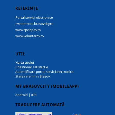
REFERINȚE
Portal servicii electronice
evenimente.brasovcity.ro
www.spclepbv.ro
www.voluntarbv.ro
UTIL
Harta sitului
Chestionar satisfacție
Autentificare portal servicii electronice
Starea vremii in Brașov
MY BRASOVCITY (MOBILEAPP)
Android
|
IOS
TRADUCERE AUTOMATĂ
Powered by
Translate