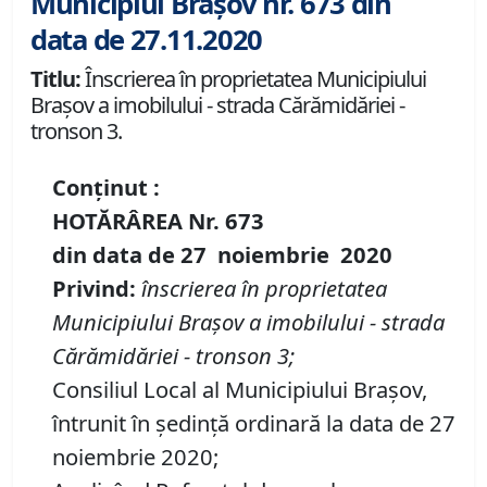
Municipiul Brașov nr. 673 din
data de 27.11.2020
Titlu:
Înscrierea în proprietatea Municipiului
Braşov a imobilului - strada Cărămidăriei -
tronson 3.
Conținut :
HOTĂRÂREA
Nr.
673
din data de
27 noiembrie
20
20
Privind:
înscrierea în proprietatea
Municipiului Braşov a imobilului
-
strada
Cărămidăriei
-
tronson 3;
Consiliul Local al Municipiului Brașov,
întrunit în ședință ordinară la data de 27
noiembrie 2020;