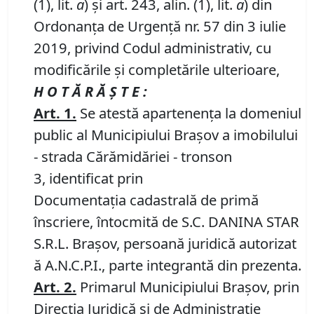
(1), lit.
a
) și art. 243, alin. (1), lit.
a
) din
Ordonanța de Urgență nr. 57 din 3 iulie
2019, privind Codul administrativ, cu
modificările și completările ulterioare,
H O T Ă R Ă Ş T E :
Art.
1
.
Se atestă apartenenţa la domeniul
public al Municipiului Braşov a imobilului
- strada Cărămidăriei - tronson
3, identificat prin
Documentația cadastrală de primă
înscriere, întocmită de S.C. DANINA STAR
S.R.L. Brașov, persoană juridică autorizat
ă A.N.C.P.I., parte integrantă din prezenta.
Art.
2
.
Primarul Municipiului Brașov, prin
Direcția Juridică și de Administrație