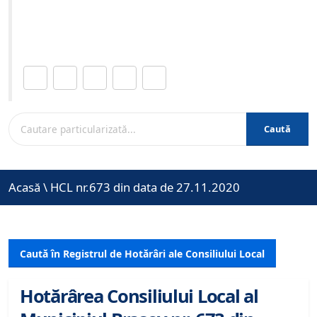
Site-ul oficial al Primariei Municipiului Brasov /
www.brasovcity.ro
Distribuie această pagină.
Caută
Acasă
\
HCL nr.673 din data de 27.11.2020
Caută în Registrul de Hotărâri ale Consiliului Local
Hotărârea Consiliului Local al