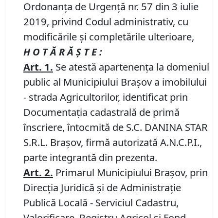
Ordonanța de Urgență nr. 57 din 3 iulie
2019, privind Codul administrativ, cu
modificările și completările ulterioare,
H O T Ă R Ă Ş T E :
Art.
1
.
Se atestă apartenenţa la domeniul
public al Municipiului Braşov a imobilului
- strada Agricultorilor, identificat prin
Documentația cadastrală de primă
înscriere, întocmită de S.C. DANINA STAR
S.R.L. Brașov, firmă autorizată A.N.C.P.I.,
parte integrantă din prezenta.
Art.
2
.
Primarul Municipiului Brașov, prin
Direcția Juridică și de Administrație
Publică Locală - Serviciul Cadastru,
Valorificare, Registru Agricol și Fond