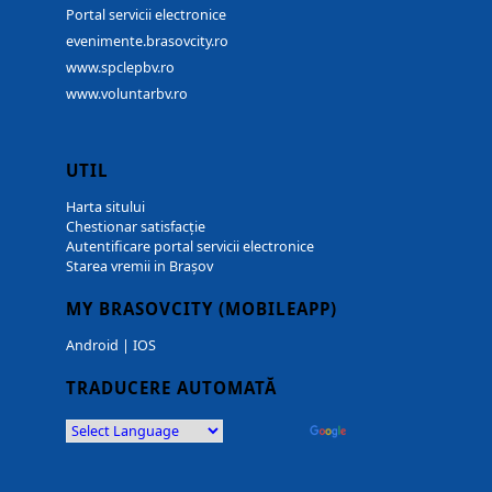
Portal servicii electronice
evenimente.brasovcity.ro
www.spclepbv.ro
www.voluntarbv.ro
UTIL
Harta sitului
Chestionar satisfacție
Autentificare portal servicii electronice
Starea vremii in Brașov
MY BRASOVCITY (MOBILEAPP)
Android
|
IOS
TRADUCERE AUTOMATĂ
Powered by
Translate