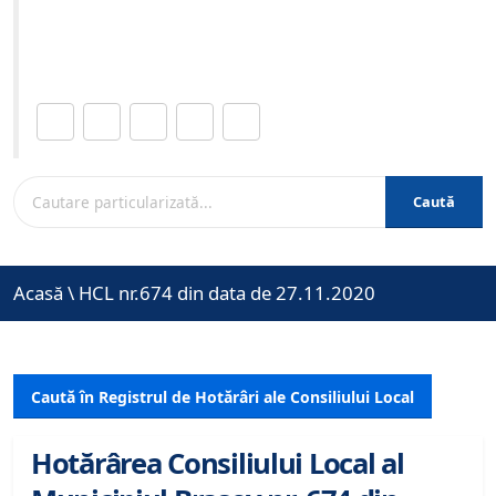
Site-ul oficial al Primariei Municipiului Brasov /
www.brasovcity.ro
Distribuie această pagină.
Caută
Acasă
\
HCL nr.674 din data de 27.11.2020
Caută în Registrul de Hotărâri ale Consiliului Local
Hotărârea Consiliului Local al