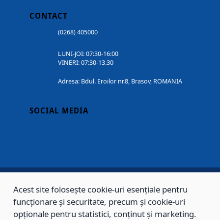
CONTACT
(0268) 405000
LUNI-JOI: 07:30-16:00
VINERI: 07:30-13.30
Adresa: Bdul. Eroilor nr.8, Brasov, ROMANIA
SOCIAL MEDIA
Acest site folosește cookie-uri esențiale pentru
Copyright © 2002 - 2026 - PRIMĂRIA MUNICIPIULUI BRAȘOV, toate drepturile
funcționare și securitate, precum și cookie-uri
rezervate.
opționale pentru statistici, conținut și marketing.