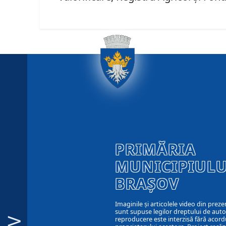
PRIMĂRIA
MUNICIPIULU
BRAȘOV
Imaginile și articolele video din preze
sunt supuse legilor dreptului de autor
reproducere este interzisă fără acord