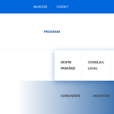
ANUNȚURI
CONTACT
PROGRAM
DESPRE
CONSILIUL
PRIMĂRIE
LOCAL
COMUNITATE
ANUNȚURI