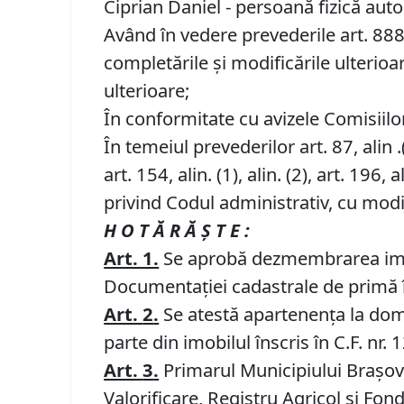
Ciprian Daniel - persoană fizică autor
Având în vedere prevederile art. 888 d
completările și modificările ulterioa
ulterioare;
În conformitate cu avizele Comisiilor 
În temeiul prevederilor art. 87, alin .(5)
art. 154, alin. (1), alin. (2), art. 196, al
privind Codul administrativ, cu modif
H O T Ă R Ă Ş T E :
Art. 1.
Se aprobă dezmembrarea imobi
Documentației cadastrale de primă în
Art.
2
.
Se atestă apartenenţa la domen
parte din imobilul înscris în C.F. nr.
Art.
3
.
Primarul Municipiului Brașov, 
Valorificare, Registru Agricol și Fon