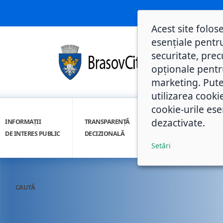
Acest site folos
esențiale pentru
securitate, prec
opționale pentru 
marketing. Pute
utilizarea cooki
cookie-urile ese
dezactivate.
INFORMAȚII
TRANSPARENȚĂ
INTEGRITATE
DE INTERES PUBLIC
DECIZIONALĂ
INSTITUȚIONALĂ
Setări
CAUTĂ