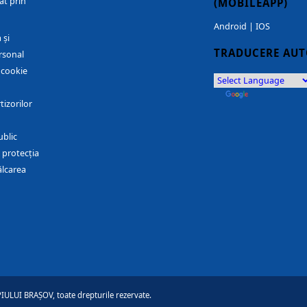
at prin
(MOBILEAPP)
Android
|
IOS
 și
TRADUCERE AU
rsonal
r cookie
by
Translate
tizorilor
ublic
 protecția
ălcarea
ULUI BRAȘOV, toate drepturile rezervate.