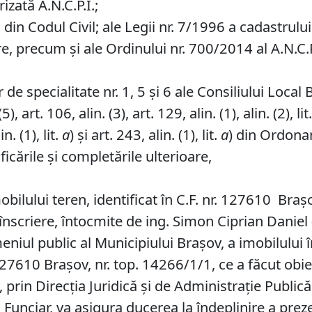
izată A.N.C.P.I.;
in Codul Civil; ale Legii nr. 7/1996 a cadastrului ș
re, precum și ale Ordinului nr. 700/2014 al A.N.C.P
de specialitate nr. 1, 5 și 6 ale Consiliului Local 
, art. 106, alin. (3), art. 129, alin. (1), alin. (2), lit
in. (1), lit.
a
) și art. 243, alin. (1), lit.
a
) din Ordonan
icările și completările ulterioare,
lului teren, identificat în C.F. nr. 127610 Braș
scriere, întocmite de ing. Simon Ciprian Daniel - 
iul public al Municipiului Braşov, a imobilului î
 127610 Brașov, nr. top. 14266/1/1, ce a făcut obiec
prin Direcția Juridică și de Administrație Publică
d Funciar, va asigura ducerea la îndeplinire a prez