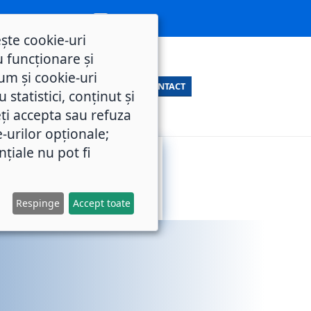
ește cookie-uri
 funcționare și
um și cookie-uri
CONTACT
statistici, conținut și
ți accepta sau refuza
e-urilor opționale;
nțiale nu pot fi
SERVICII
M.O.L.
PUBLICE
Respinge
Accept toate