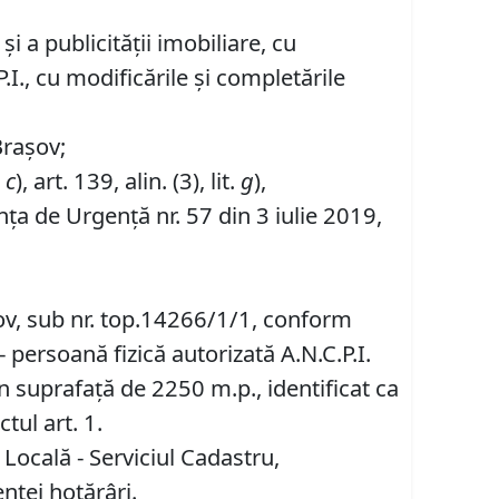
i a publicității imobiliare, cu
.I., cu modificările și completările
Brașov;
.
c
), art. 139, alin. (3), lit.
g
),
ța de Urgență nr. 57 din 3 iulie 2019,
ov, sub nr. top.14266/1/1, conform
persoană fizică autorizată A.N.C.P.I.
n suprafață de 2250 m.p., identificat ca
tul art. 1.
 Locală - Serviciul Cadastru,
entei hotărâri.