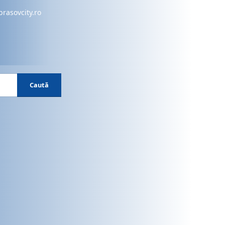
brasovcity.ro
Caută