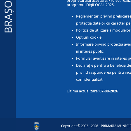
BRAȘOV
proprietarului acestora. Proiect realiz
programul DigiLOCAL 2025.
Reglementări privind prelucarea
protecția datelor cu caracter pe
Politica de utilizare a modulelo
Optiuni cookie
Informare privind protectia aver
în interes public
Formular avertizare în interes p
Declarație pentru a beneficia de
privind răspunderea pentru înc
confidențialității
Ultima actualizare:
07-08-2026
Copyright © 2002 - 2026 - PRIMĂRIA MUNICIPI