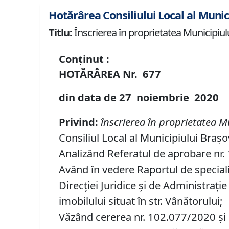
Hotărârea Consiliului Local al Munic
Titlu:
Înscrierea în proprietatea Municipiului
Conținut :
HOTĂRÂREA
Nr.
677
din data de
27 noiembrie
20
20
Privind
:
înscrierea în proprietatea M
Consiliul Local al Municipiului Brașo
Analizând Referatul de aprobare nr. 1
Având în vedere Raportul de specialit
Direcţiei Juridice şi de Administraţi
imobilului situat în str. Vânătorului;
Văzând cererea nr. 102.077/2020 și 