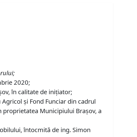
orului
;
mbrie 2020;
, în calitate de inițiator;
u Agricol şi Fond Funciar din cadrul
în proprietatea Municipiului Brașov, a
bilului, întocmită de ing. Simon