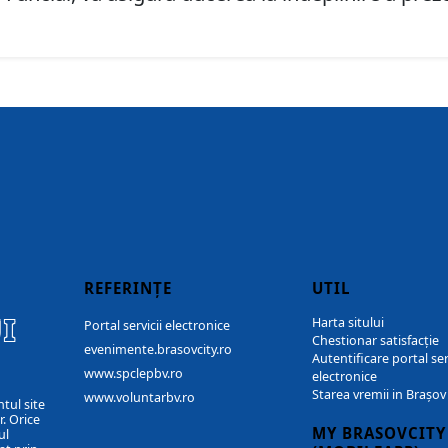
REFERINȚE
UTIL
I
Harta sitului
Portal servicii electronice
Chestionar satisfacție
evenimente.brasovcity.ro
Autentificare portal ser
www.spclepbv.ro
electronice
Starea vremii in Brașov
www.voluntarbv.ro
ntul site
. Orice
MY BRASOVCITY
ul