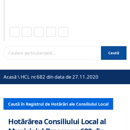
Site-ul oficial al Primariei Municipiului Brasov /
www.brasovcity.ro
Distribuie această pagină.
Caută
Acasă
\
HCL nr.682 din data de 27.11.2020
Caută în Registrul de Hotărâri ale Consiliului Local
Hotărârea Consiliului Local al