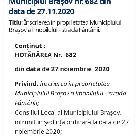
Municipiul Brașov nr. 682 din
data de 27.11.2020
Titlu:
Înscrierea în proprietatea Municipiului
Braşov a imobilului - strada Fântânii.
Conținut :
HOTĂRÂREA
Nr.
682
din data de
27 noiembrie
20
20
Privind:
î
nscrierea în proprietatea
Municipiului Braşov a imobilului
-
strada
F
â
nt
â
nii
;
Consiliul Local al Municipiului Brașov,
întrunit în ședință ordinară la data de 27
noiembrie 2020;