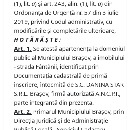
(1), lit.
a
) și art. 243, alin. (1), lit.
a
) din
Ordonanța de Urgență nr. 57 din 3 iulie
2019, privind Codul administrativ, cu
modificările și completările ulterioare,
H O T Ă R Ă Ş T E :
Art.
1
.
Se atestă apartenenţa la domeniul
public al Municipiului Braşov, a imobilului
- strada Fântânii, identificat prin
Documentația cadastrală de primă
înscriere, întocmită de S.C. DANINA STAR
S.R.L. Brașov, firmă autorizată A.N.C.P.I.,
parte integrantă din prezenta.
Art.
2
.
Primarul Municipiului Brașov, prin
Direcția Juridică și de Administrație
Publică Locală - Serviciul Cadastru,