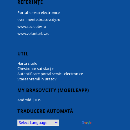
REFERINȚE
Portal servicii electronice
evenimente.brasovcity.ro
www.spclepbv.ro
www.voluntarbv.ro
UTIL
Harta sitului
Chestionar satisfacție
Autentificare portal servicii electronice
Starea vremii in Brașov
MY BRASOVCITY (MOBILEAPP)
Android
|
IOS
TRADUCERE AUTOMATĂ
Powered by
Translate