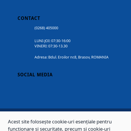
CONTACT
(0268) 405000
LUNI-JOI: 07:30-16:00
VINERI: 07:30-13.30
Adresa: Bdul. Eroilor nr.8, Brasov, ROMANIA
SOCIAL MEDIA
Acest site folosește cookie-uri esențiale pentru
Copyright © 2002 - 2026 - PRIMĂRIA MUNICIPIULUI BRAȘOV, toate drepturile
funcționare și securitate, precum și cookie-uri