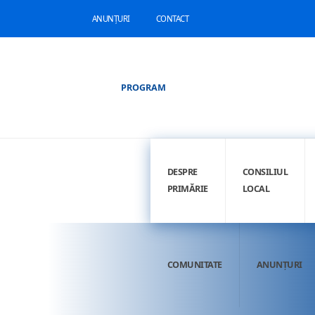
ANUNȚURI
CONTACT
PROGRAM
DESPRE
CONSILIUL
PRIMĂRIE
LOCAL
COMUNITATE
ANUNȚURI