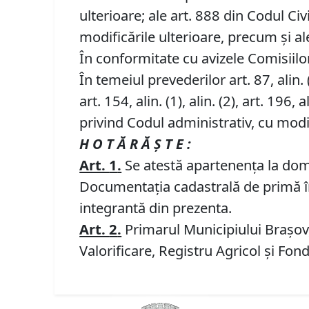
ulterioare; ale art. 888 din Codul Civi
modificările ulterioare, precum și ale
În conformitate cu avizele Comisiilor 
În temeiul prevederilor art. 87, alin. (5)
art. 154, alin. (1), alin. (2), art. 196, al
privind Codul administrativ, cu modif
H O T Ă R Ă Ş T E :
Art.
1
.
Se atestă apartenenţa la domen
Documentația cadastrală de primă îns
integrantă din prezenta.
Art.
2
.
Primarul Municipiului Brașov, 
Valorificare, Registru Agricol și Fon