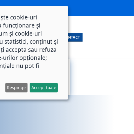
ește cookie-uri
 funcționare și
um și cookie-uri
CONTACT
statistici, conținut și
ți accepta sau refuza
e-urilor opționale;
nțiale nu pot fi
SERVICII
M.O.L.
PUBLICE
Respinge
Accept toate