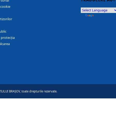
rsonal
r cookie
by
Translate
tizorilor
ublic
 protecția
ălcarea
ULUI BRAȘOV, toate drepturile rezervate.