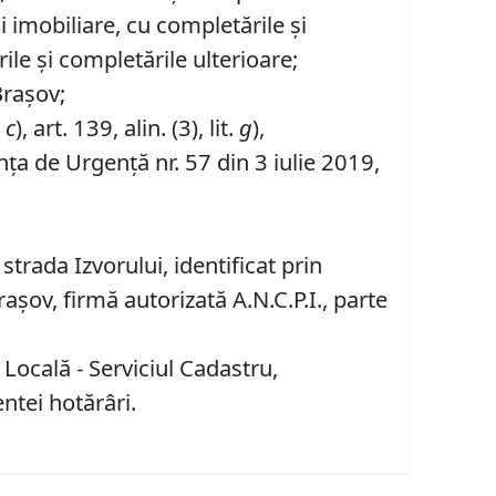
ii imobiliare, cu completările și
ile și completările ulterioare;
Brașov;
.
c
), art. 139, alin. (3), lit.
g
),
ța de Urgență nr. 57 din 3 iulie 2019,
trada Izvorului, identificat prin
șov, firmă autorizată A.N.C.P.I., parte
 Locală - Serviciul Cadastru,
entei hotărâri.