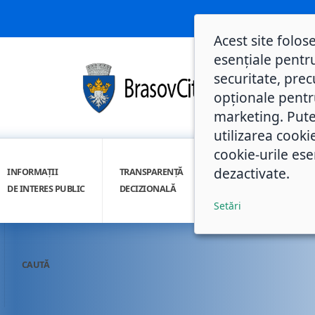
Acest site folos
esențiale pentru
securitate, prec
opționale pentru 
marketing. Pute
utilizarea cooki
cookie-urile ese
dezactivate.
INFORMAȚII
TRANSPARENȚĂ
INTEGRITATE
DE INTERES PUBLIC
DECIZIONALĂ
INSTITUȚIONALĂ
Setări
CAUTĂ