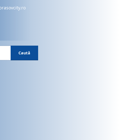
brasovcity.ro
Caută