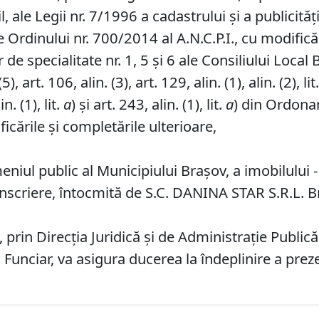
l, ale Legii nr. 7/1996 a cadastrului și a publicităț
 Ordinului nr. 700/2014 al A.N.C.P.I., cu modificăr
de specialitate nr. 1, 5 și 6 ale Consiliului Local 
, art. 106, alin. (3), art. 129, alin. (1), alin. (2), lit
in. (1), lit.
a
) și art. 243, alin. (1), lit.
a
) din Ordonan
icările și completările ulterioare,
iul public al Municipiului Braşov, a imobilului - s
criere, întocmită de S.C. DANINA STAR S.R.L. Bra
prin Direcția Juridică și de Administrație Publică
d Funciar, va asigura ducerea la îndeplinire a prez