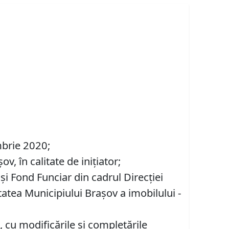
mbrie 2020;
, în calitate de inițiator;
 şi Fond Funciar din cadrul Direcţiei
tatea Municipiului Braşov a imobilului -
 cu modificările şi completările