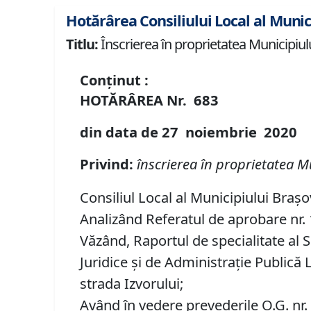
Hotărârea Consiliului Local al Munic
Titlu:
Înscrierea în proprietatea Municipiulu
Conținut :
HOTĂRÂREA
Nr.
683
din data de
27 noiembrie
20
20
Privind:
î
nscrierea în proprietatea M
Consiliul Local al Municipiului Brașo
Analizând Referatul de aprobare nr. 1
Văzând, Raportul de specialitate al S
Juridice şi de Administraţie Publică 
strada Izvorului;
Având în vedere prevederile O.G. nr.