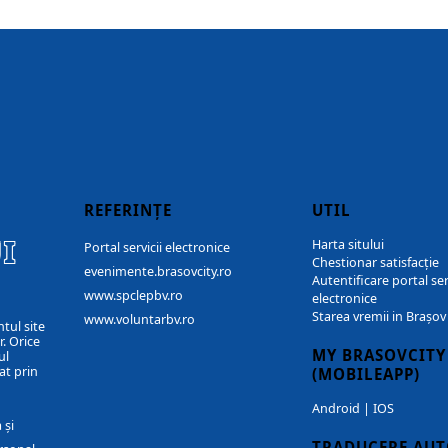
REFERINȚE
UTIL
I
Harta sitului
Portal servicii electronice
Chestionar satisfacție
evenimente.brasovcity.ro
Autentificare portal ser
www.spclepbv.ro
electronice
Starea vremii in Brașov
www.voluntarbv.ro
ntul site
. Orice
MY BRASOVCITY
ul
at prin
(MOBILEAPP)
Android
|
IOS
 și
TRADUCERE AU