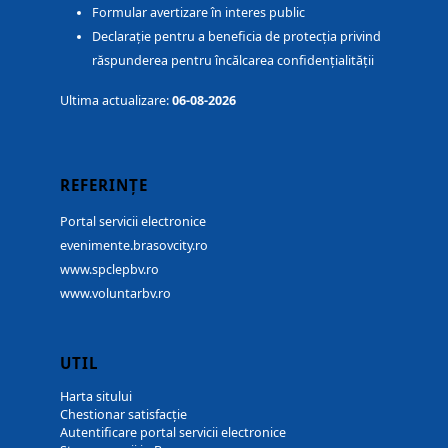
Formular avertizare în interes public
Declarație pentru a beneficia de protecția privind
răspunderea pentru încălcarea confidențialității
Ultima actualizare:
06-08-2026
REFERINȚE
Portal servicii electronice
evenimente.brasovcity.ro
www.spclepbv.ro
www.voluntarbv.ro
UTIL
Harta sitului
Chestionar satisfacție
Autentificare portal servicii electronice