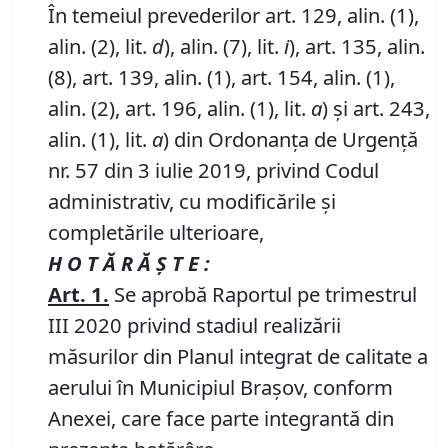
În temeiul prevederilor art. 129, alin. (1),
alin. (2), lit.
d
), alin. (7), lit.
i
), art. 135, alin.
(8), art. 139, alin. (1), art. 154, alin. (1),
alin. (2), art. 196, alin. (1), lit.
a
) și art. 243,
alin. (1), lit.
a
) din Ordonanța de Urgență
nr. 57 din 3 iulie 2019, privind Codul
administrativ, cu modificările și
completările ulterioare,
H O T Ă R Ă Ş T E :
Art.
1
.
Se aprobă Raportul pe trimestrul
III 2020 privind stadiul realizării
măsurilor din Planul integrat de calitate a
aerului în Municipiul Braşov, conform
Anexei, care face parte integrantă din