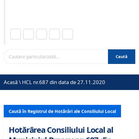
Site-ul oficial al Primariei Municipiului Brasov /
www.brasovcity.ro
Distribuie această pagină.
Caută
Acasă
\
HCL nr.687 din data de 27.11.2020
Caută în Registrul de Hotărâri ale Consiliului Local
Hotărârea Consiliului Local al