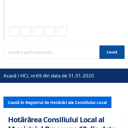
Site-ul oficial al Primariei Municipiului Brasov /
www.brasovcity.ro
Distribuie această pagină.
Caută
Acasă
\
HCL nr.69 din data de 31.01.2020
Caută în Registrul de Hotărâri ale Consiliului Local
Hotărârea Consiliului Local al