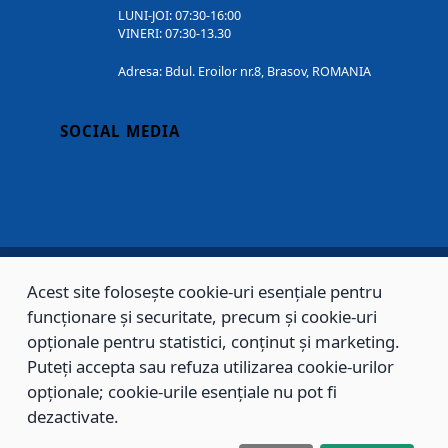
LUNI-JOI: 07:30-16:00
VINERI: 07:30-13.30
Adresa: Bdul. Eroilor nr.8, Brasov, ROMANIA
SOCIAL MEDIA
Acest site folosește cookie-uri esențiale pentru
Copyright © 2002 - 2026 - PRIMĂRIA MUNICIPIULUI BRAȘOV, toate drepturile
funcționare și securitate, precum și cookie-uri
rezervate.
opționale pentru statistici, conținut și marketing.
Puteți accepta sau refuza utilizarea cookie-urilor
Sitemap
Contact
opționale; cookie-urile esențiale nu pot fi
dezactivate.