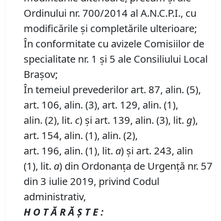
Ordinului nr. 700/2014 al A.N.C.P.I., cu
modificările și completările ulterioare;
În conformitate cu avizele Comisiilor de
specialitate nr. 1 și 5 ale Consiliului Local
Brașov;
În temeiul prevederilor art. 87, alin. (5),
art. 106, alin. (3), art. 129, alin. (1),
alin. (2), lit.
c
) și art. 139, alin. (3), lit.
g
),
art. 154, alin. (1), alin. (2),
art. 196, alin. (1), lit.
a
) și art. 243, alin
(1), lit.
a
) din Ordonanța de Urgență nr. 57
din 3 iulie 2019, privind Codul
administrativ,
H O T Ă R Ă Ş T E :