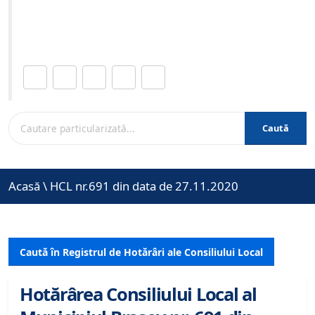
Site-ul oficial al Primariei Municipiului Brasov /
www.brasovcity.ro
Distribuie această pagină.
Caută
Acasă
\
HCL nr.691 din data de 27.11.2020
Caută în Registrul de Hotărâri ale Consiliului Local
Hotărârea Consiliului Local al