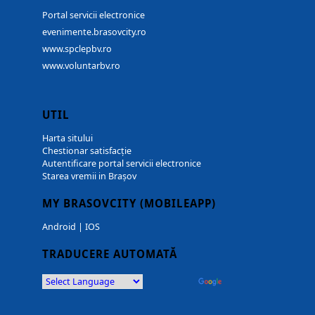
Portal servicii electronice
evenimente.brasovcity.ro
www.spclepbv.ro
www.voluntarbv.ro
UTIL
Harta sitului
Chestionar satisfacție
Autentificare portal servicii electronice
Starea vremii in Brașov
MY BRASOVCITY (MOBILEAPP)
Android
|
IOS
TRADUCERE AUTOMATĂ
Powered by
Translate