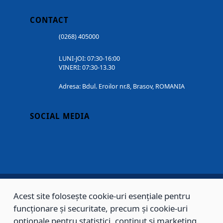
CONTACT
(0268) 405000
LUNI-JOI: 07:30-16:00
VINERI: 07:30-13.30
Adresa: Bdul. Eroilor nr.8, Brasov, ROMANIA
SOCIAL MEDIA
Acest site folosește cookie-uri esențiale pentru
Copyright © 2002 - 2026 - PRIMĂRIA MUNICIPIULUI BRAȘOV, toate drepturile
funcționare și securitate, precum și cookie-uri
rezervate.
opționale pentru statistici, conținut și marketing.