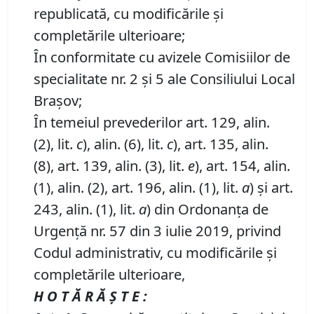
republicată, cu modificările şi
completările ulterioare;
În conformitate cu avizele Comisiilor de
specialitate nr. 2 și 5 ale Consiliului Local
Brașov;
În temeiul prevederilor art. 129, alin.
(2), lit.
c
), alin. (6), lit.
c
), art. 135, alin.
(8), art. 139, alin. (3), lit.
e
), art. 154, alin.
(1), alin. (2), art. 196, alin. (1), lit.
a
) și art.
243, alin. (1), lit.
a
) din Ordonanța de
Urgență nr. 57 din 3 iulie 2019, privind
Codul administrativ, cu modificările și
completările ulterioare,
H O T Ă R Ă Ş T E :