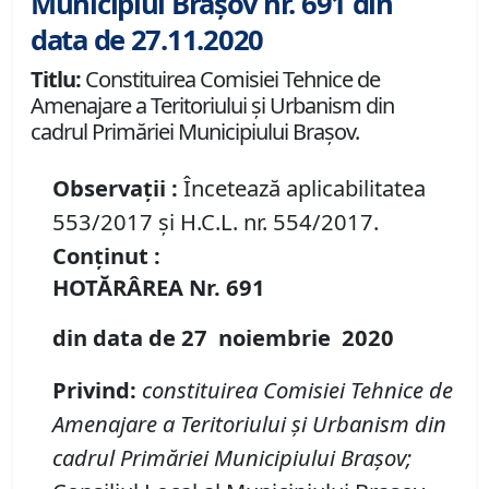
Municipiul Brașov nr. 691 din
data de 27.11.2020
Titlu:
Constituirea Comisiei Tehnice de
Amenajare a Teritoriului şi Urbanism din
cadrul Primăriei Municipiului Braşov.
Observații :
Încetează aplicabilitatea
553/2017 și H.C.L. nr. 554/2017.
Conținut :
HOTĂRÂREA
Nr.
691
din data de
27 noiembrie
20
20
Privind
:
constituirea Comisiei Tehnice de
Amenajare a Teritoriului şi Urbanism din
cadrul Prim
ă
riei Municipiului Braşov
;