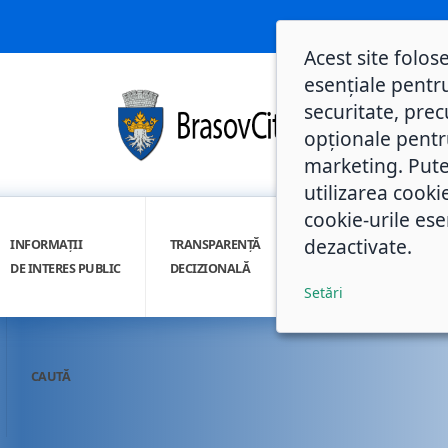
Acest site folos
esențiale pentru
securitate, prec
opționale pentru 
marketing. Pute
utilizarea cooki
cookie-urile ese
dezactivate.
INFORMAȚII
TRANSPARENȚĂ
INTEGRITATE
DE INTERES PUBLIC
DECIZIONALĂ
INSTITUȚIONALĂ
Setări
CAUTĂ