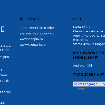
REFERINȚE
UTIL
I
Harta sitului
Portal servicii electronice
Chestionar satisfacție
evenimente.brasovcity.ro
Autentificare portal ser
www.spclepbv.ro
electronice
Starea vremii in Brașov
www.voluntarbv.ro
ntul site
. Orice
MY BRASOVCITY
ul
at prin
(MOBILEAPP)
Android
|
IOS
 și
TRADUCERE AU
rsonal
r cookie
by
Translate
tizorilor
ublic