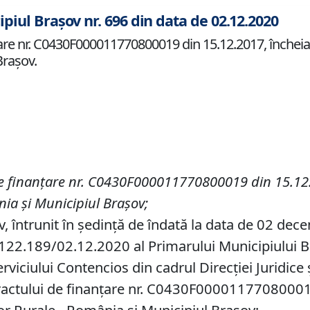
ipiul Brașov nr. 696 din data de 02.12.2020
re nr. C0430F000011770800019 din 15.12.2017, încheiat
Brașov.
e finanțare nr. C0430F000011770800019 din 15.12.
ia și Municipiul Brașov
;
v, întrunit în ședință de îndată la data de 02 de
122.189/02.12.2020 al Primarului Municipiului Braș
rviciului Contencios din cadrul Direcţiei Juridice 
actului de finanțare nr. C0430F000011770800019