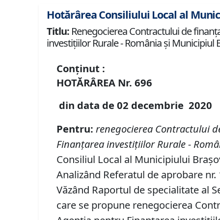
Hotărârea Consiliului Local al Munic
Titlu:
Renegocierea Contractului de finanța
investițiilor Rurale - România și Municipiul 
Conținut :
HOTĂRÂREA
Nr.
696
din data de
02 decembrie
20
20
P
entru
:
renegocierea Contractului d
Finanțarea investițiilor Rurale
- Român
Consiliul Local al Municipiului Brașo
Analizând Referatul de aprobare nr. 
Văzând Raportul de specialitate al Se
care se propune renegocierea Contr