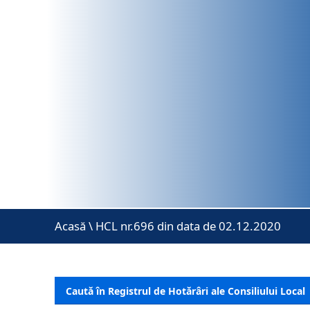
Acasă
\
HCL nr.696 din data de 02.12.2020
Caută în Registrul de Hotărâri ale Consiliului Local