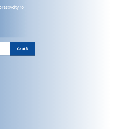
brasovcity.ro
Caută