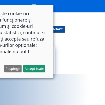
ește cookie-uri
 funcționare și
um și cookie-uri
CONTACT
statistici, conținut și
ți accepta sau refuza
e-urilor opționale;
nțiale nu pot fi
SERVICII
M.O.L.
PUBLICE
Respinge
Accept toate