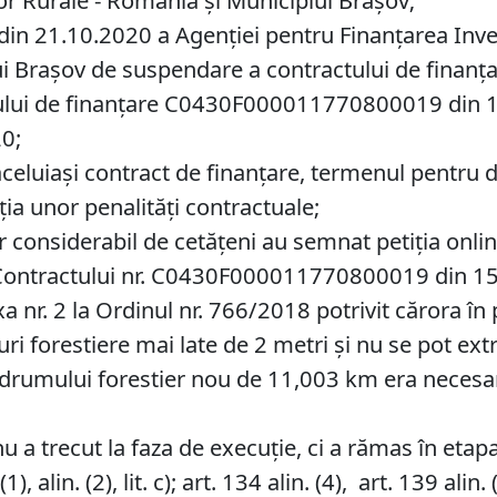
lor Rurale - România și Municipiul Brașov;
in 21.10.2020 a Agenției pentru Finanțarea Invest
i Brașov de suspendare a contractului de finanța
ractului de finanțare C0430F000011770800019 din
20;
aceluiași contract de finanțare, termenul pentru 
ția unor penalități contractuale;
onsiderabil de cetățeni au semnat petiția online 
l Contractului nr. C0430F000011770800019 din 1
nr. 2 la Ordinul nr. 766/2018 potrivit cărora în p
uri forestiere mai late de 2 metri și nu se pot ex
ea drumului forestier nou de 11,003 km era nece
u a trecut la faza de execuție, ci a rămas în etap
 alin. (2), lit. c); art. 134 alin. (4), art. 139 alin. (3) 