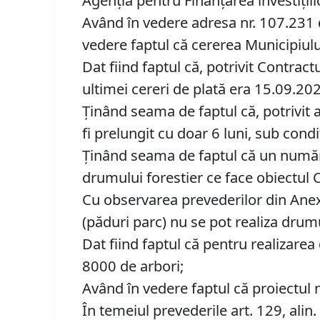
Agenția pentru Finanțarea investiții
Având în vedere adresa nr. 107.231 d
vedere faptul că cererea Municipiulu
Dat fiind faptul că, potrivit Cont
ultimei cereri de plată era 15.09.20
Ținând seama de faptul că, potrivit 
fi prelungit cu doar 6 luni, sub condi
Ținând seama de faptul că un număr c
drumului forestier ce face obiectu
Cu observarea prevederilor din Anexa 
(păduri parc) nu se pot realiza drum
Dat fiind faptul că pentru realizar
8000 de arbori;
Având în vedere faptul că proiectul n
În temeiul prevederile art. 129, alin. (1),