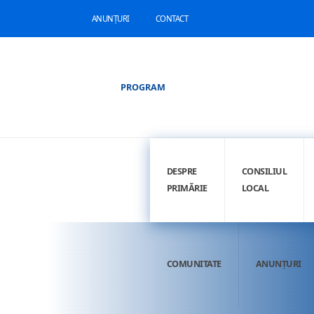
ANUNȚURI
CONTACT
PROGRAM
DESPRE
CONSILIUL
PRIMĂRIE
LOCAL
COMUNITATE
ANUNȚURI