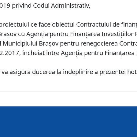
7/2019 privind Codul Administrativ,
a proiectului ce face obiectul Contractului de f
rașov cu Agenția pentru Finanțarea Investițiilor 
Municipiului Brașov pentru renegocierea Contrac
17, încheiat între Agenția pentru Finanțarea Inv
va asigura ducerea la îndeplinire a prezentei hot