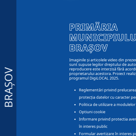
PRIMĂRIA
MUNICIPIULU
BRAȘOV
Imaginile și articolele video din preze
sunt supuse legilor dreptului de autor
reproducere este interzisă fără acord
BRAȘOV
proprietarului acestora. Proiect realiz
programul DigiLOCAL 2025.
Reglementări privind prelucarea
protecția datelor cu caracter pe
Politica de utilizare a modulelo
Optiuni cookie
Informare privind protectia aver
în interes public
Formular avertizare în interes p