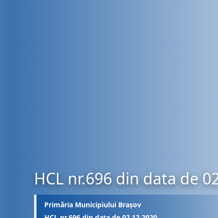
HCL nr.696 din data de 0
Primăria Municipiului Brașov
HCL nr.696 din data de 02.12.2020