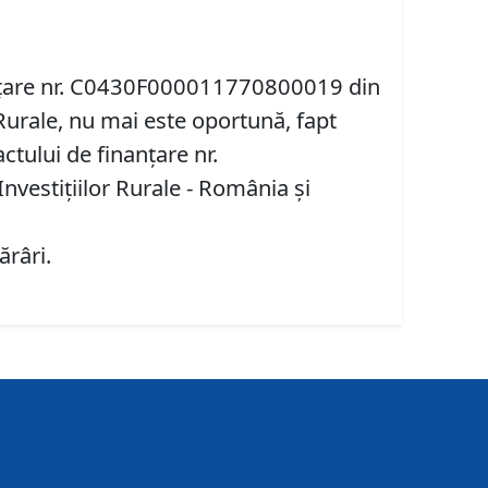
inanțare nr. C0430F000011770800019 din
Rurale, nu mai este oportună, fapt
tului de finanțare nr.
estițiilor Rurale - România și
ărâri.