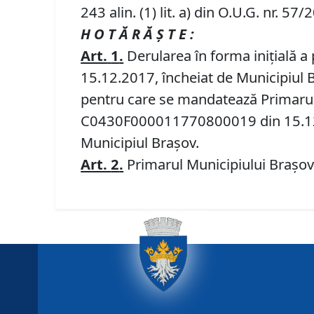
243 alin. (1) lit. a) din O.U.G. nr. 5
H O T Ă R Ă Ş T E :
Art.
1
.
Derularea în forma inițială 
15.12.2017, încheiat de Municipiul B
pentru care se mandatează Primarul 
C0430F000011770800019 din 15.12.20
Municipiul Brașov.
Art.
2
.
Primarul Municipiului Brașov 