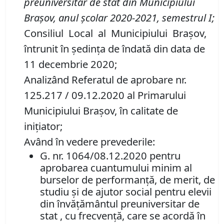
preuniversitar de stat din Municipiului
Brașov,
anul școlar 20
20
-202
1
, semestrul I
;
Consiliul Local al Municipiului Braşov,
întrunit în şedinţa de îndată din data de
11 decembrie 2020;
Analizând Referatul de aprobare nr.
125.217 / 09.12.2020 al Primarului
Municipiului Braşov, în calitate de
inițiator;
Având în vedere prevederile:
G. nr. 1064/08.12.2020 pentru
aprobarea cuantumului minim al
burselor de performanță, de merit, de
studiu și de ajutor social pentru elevii
din învățământul preuniversitar de
stat , cu frecvență, care se acordă în