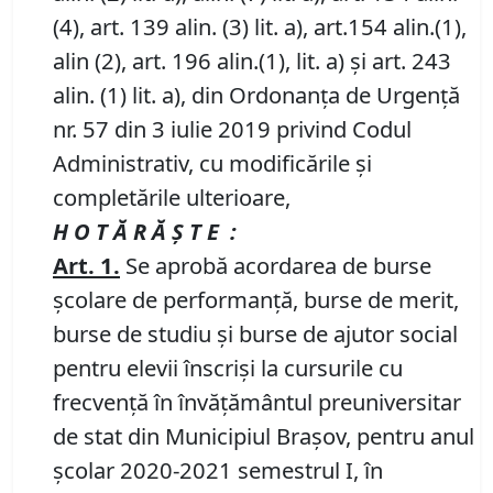
(4), art. 139 alin. (3) lit. a), art.154 alin.(1),
alin (2), art. 196 alin.(1), lit. a) și art. 243
alin. (1) lit. a), din Ordonanța de Urgență
nr. 57 din 3 iulie 2019 privind Codul
Administrativ, cu modificările și
completările ulterioare,
H O T Ă R Ă Ş T E :
Art.
1.
Se aprobă acordarea de burse
școlare de performanţă, burse de merit,
burse de studiu și burse de ajutor social
pentru elevii înscrişi la cursurile cu
frecvenţă în învăţământul preuniversitar
de stat din Municipiul Braşov, pentru anul
şcolar 2020-2021 semestrul I, în