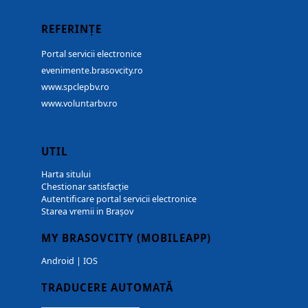
REFERINȚE
Portal servicii electronice
evenimente.brasovcity.ro
www.spclepbv.ro
www.voluntarbv.ro
UTIL
Harta sitului
Chestionar satisfacție
Autentificare portal servicii electronice
Starea vremii in Brașov
MY BRASOVCITY (MOBILEAPP)
Android
|
IOS
TRADUCERE AUTOMATĂ