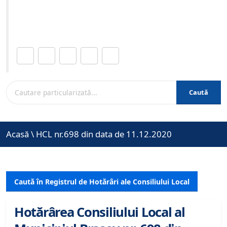
Site-ul oficial al Primariei Municipiului Brasov /
www.brasovcity.ro
Distribuie această pagină.
Caută
Acasă
\
HCL nr.698 din data de 11.12.2020
Caută în Registrul de Hotărâri ale Consiliului Local
Hotărârea Consiliului Local al