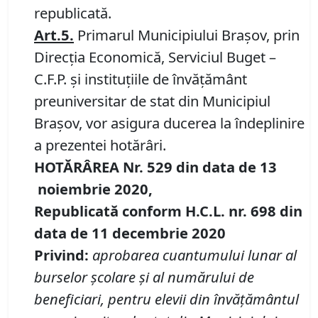
republicată.
Art.5.
Primarul Municipiului Braşov, prin
Direcţia Economică, Serviciul Buget –
C.F.P. şi instituțiile de învățământ
preuniversitar de stat din Municipiul
Brașov, vor asigura ducerea la îndeplinire
a prezentei hotărâri.
HOTĂRÂREA Nr.
529
din data de
13
noiembrie
20
20,
Republicată conform H.C.L. nr. 698 din
data de 11 decembrie 2020
Privind
:
aprobarea cuantumului lunar al
burselor școlare și al numărului de
beneficiari,
pentru elevii din învățământul