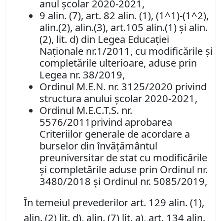
anul școlar 2020-2021,
9 alin. (7), art. 82 alin. (1), (1^1)-(1^2),
alin.(2), alin.(3), art.105 alin.(1) şi alin.
(2), lit. d) din Legea Educaţiei
Naţionale nr.1/2011, cu modificările şi
completările ulterioare, aduse prin
Legea nr. 38/2019,
Ordinul M.E.N. nr. 3125/2020 privind
structura anului școlar 2020-2021,
Ordinul M.E.C.T.S. nr.
5576/2011privind aprobarea
Criteriilor generale de acordare a
burselor din învățământul
preuniversitar de stat cu modificările
și completările aduse prin Ordinul nr.
3480/2018 și Ordinul nr. 5085/2019,
În temeiul prevederilor art. 129 alin. (1),
alin. (2) lit. d), alin. (7) lit. a), art. 134 alin.