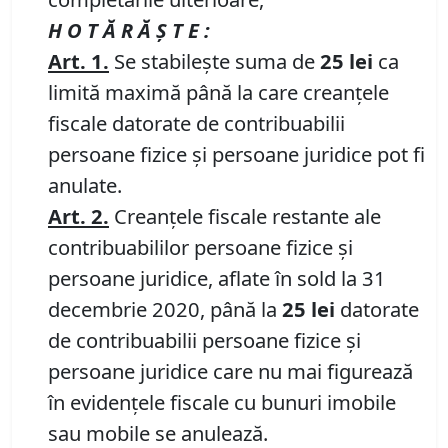
H O T Ă R Ă Ş T E :
Art. 1.
Se stabilește suma de
25 lei
ca
limită maximă până la care creanțele
fiscale datorate de contribuabilii
persoane fizice și persoane juridice pot fi
anulate.
Art. 2.
Creanțele fiscale restante ale
contribuabililor persoane fizice și
persoane juridice, aflate în sold la 31
decembrie 2020, până la
25 lei
datorate
de contribuabilii persoane fizice și
persoane juridice care nu mai figurează
în evidențele fiscale cu bunuri imobile
sau mobile se anulează.