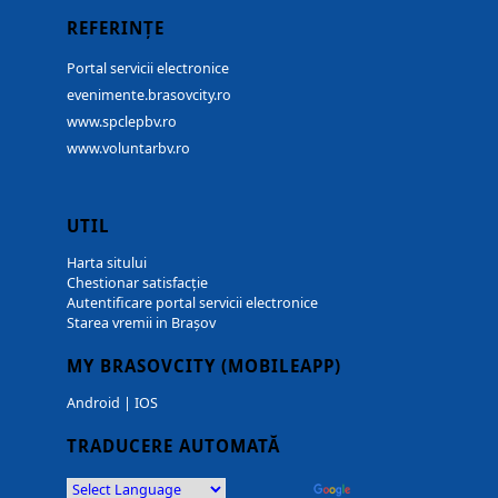
REFERINȚE
Portal servicii electronice
evenimente.brasovcity.ro
www.spclepbv.ro
www.voluntarbv.ro
UTIL
Harta sitului
Chestionar satisfacție
Autentificare portal servicii electronice
Starea vremii in Brașov
MY BRASOVCITY (MOBILEAPP)
Android
|
IOS
TRADUCERE AUTOMATĂ
Powered by
Translate