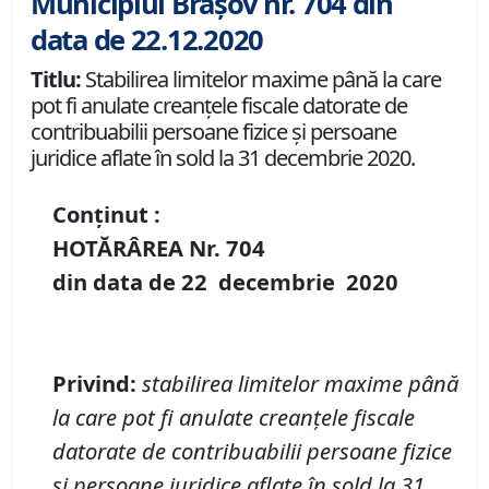
Municipiul Brașov nr. 704 din
data de 22.12.2020
Titlu:
Stabilirea limitelor maxime până la care
pot fi anulate creanţele fiscale datorate de
contribuabilii persoane fizice și persoane
juridice aflate în sold la 31 decembrie 2020.
Conținut :
HOTĂRÂREA Nr.
704
din data de
22 decembrie
20
20
Privind
:
stabilirea limitelor maxime până
la care pot fi anulate creanţele fiscale
datorate de contribuabilii persoane fizice
și persoane juridice aflate în sold la 31