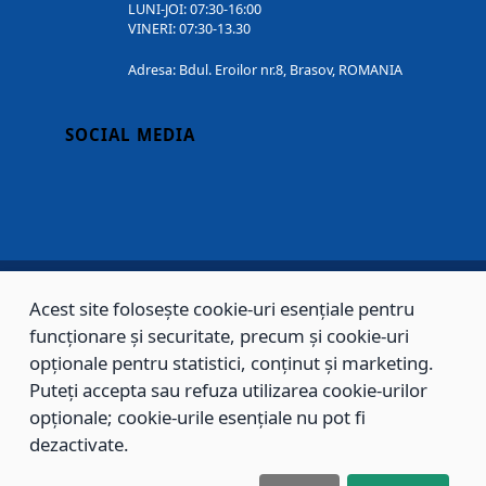
LUNI-JOI: 07:30-16:00
VINERI: 07:30-13.30
Adresa: Bdul. Eroilor nr.8, Brasov, ROMANIA
SOCIAL MEDIA
Acest site folosește cookie-uri esențiale pentru
Copyright © 2002 - 2026 - PRIMĂRIA MUNICIPIULUI BRAȘOV, toate drepturile
funcționare și securitate, precum și cookie-uri
rezervate.
opționale pentru statistici, conținut și marketing.
Puteți accepta sau refuza utilizarea cookie-urilor
Sitemap
Contact
opționale; cookie-urile esențiale nu pot fi
dezactivate.