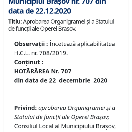
Municipiul Brașov nr. 707 din
data de 22.12.2020
Titlu:
Aprobarea Organigramei şi a Statului
de funcţii ale Operei Braşov.
Observații :
Încetează aplicabilitatea
H.C.L. nr. 708/2019.
Conținut :
HOTĂRÂREA Nr.
707
din data de
22 decembrie
20
20
Privind
:
aprobarea Organigramei şi a
Statului de funcţii ale Operei Braşov
;
Consiliul Local al Municipiului Brașov,