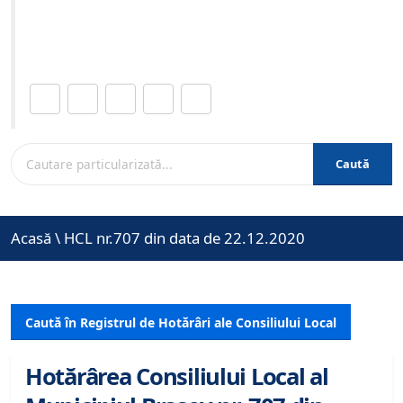
Site-ul oficial al Primariei Municipiului Brasov /
www.brasovcity.ro
Distribuie această pagină.
Caută
Acasă
\
HCL nr.707 din data de 22.12.2020
Caută în Registrul de Hotărâri ale Consiliului Local
Hotărârea Consiliului Local al