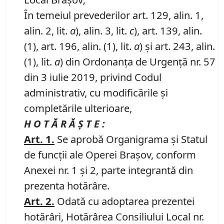
În temeiul prevederilor art. 129, alin. 1,
alin. 2, lit.
a
), alin. 3, lit.
c
), art. 139, alin.
(1), art. 196, alin. (1), lit.
a
) și art. 243, alin.
(1), lit.
a
) din Ordonanța de Urgență nr. 57
din 3 iulie 2019, privind Codul
administrativ, cu modificările și
completările ulterioare,
H O T Ă R Ă Ş T E :
Art. 1.
Se aprobă Organigrama şi Statul
de funcţii ale Operei Braşov, conform
Anexei nr. 1 și 2, parte integrantă din
prezenta hotărâre.
Art. 2.
Odată cu adoptarea prezentei
hotărâri, Hotărârea Consiliului Local nr.