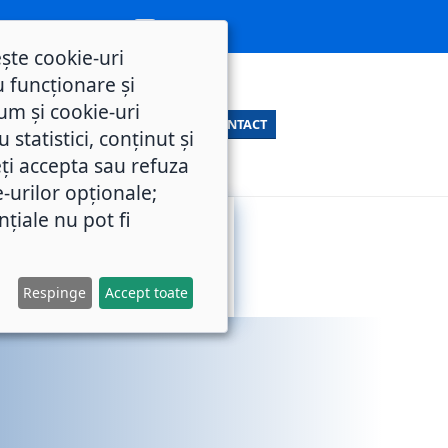
ește cookie-uri
 funcționare și
um și cookie-uri
CONTACT
statistici, conținut și
ți accepta sau refuza
e-urilor opționale;
nțiale nu pot fi
SERVICII
M.O.L.
PUBLICE
Respinge
Accept toate