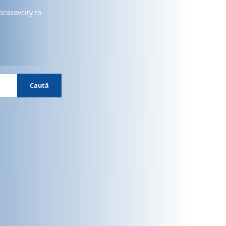
brasovcity.ro
Caută