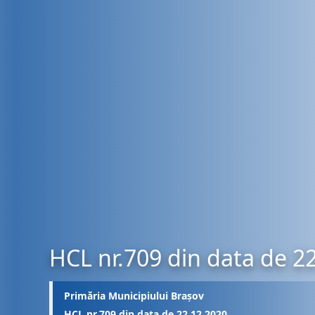
HCL nr.709 din data de 2
Primăria Municipiului Brașov
HCL nr.709 din data de 22.12.2020