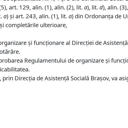
, art. 129, alin. (1), alin. (2), lit.
a
), lit.
d
), alin. (3),
t.
a
) și art. 243, alin. (1), lit.
a
) din Ordonanța de Ur
și completările ulterioare,
anizare şi funcţionare al Direcţiei de Asistenţă
otărâre.
probarea Regulamentului de organizare şi funcţion
icabilitatea.
prin Direcția de Asistenţă Socială Braşov, va asi