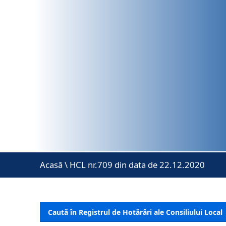
Acasă
\
HCL nr.709 din data de 22.12.2020
Caută în Registrul de Hotărâri ale Consiliului Local