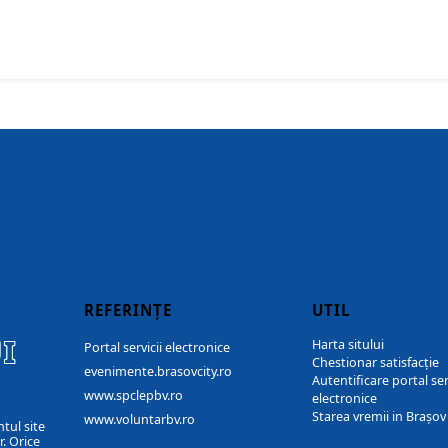
REFERINȚE
UTIL
I
Harta sitului
Portal servicii electronice
Chestionar satisfacție
evenimente.brasovcity.ro
Autentificare portal ser
www.spclepbv.ro
electronice
Starea vremii in Brașov
www.voluntarbv.ro
ntul site
. Orice