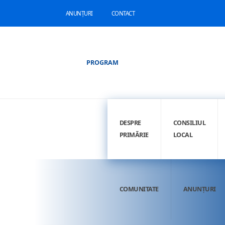
ANUNȚURI
CONTACT
PROGRAM
DESPRE
CONSILIUL
PRIMĂRIE
LOCAL
COMUNITATE
ANUNȚURI