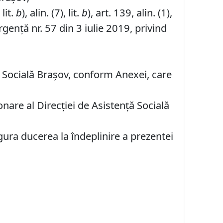
 lit.
b
), alin. (7), lit.
b
), art. 139, alin. (1),
gență nr. 57 din 3 iulie 2019, privind
 Socială Braşov, conform Anexei, care
are al Direcţiei de Asistenţă Socială
gura ducerea la îndeplinire a prezentei