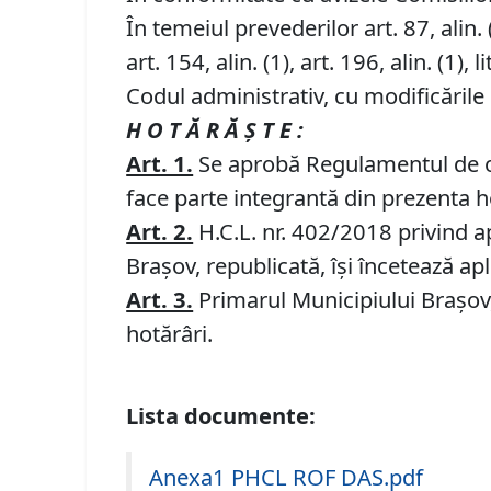
În temeiul prevederilor art. 87, alin. (5)
art. 154, alin. (1), art. 196, alin. (1), li
Codul administrativ, cu modificările 
H O T Ă R Ă Ş T E :
Art. 1.
Se aprobă Regulamentul de org
face parte integrantă din prezenta h
Art. 2.
H.C.L. nr. 402/2018 privind a
Braşov, republicată, își încetează apl
Art. 3.
Primarul Municipiului Braşov, 
hotărâri.
Lista documente:
Anexa1 PHCL ROF DAS.pdf