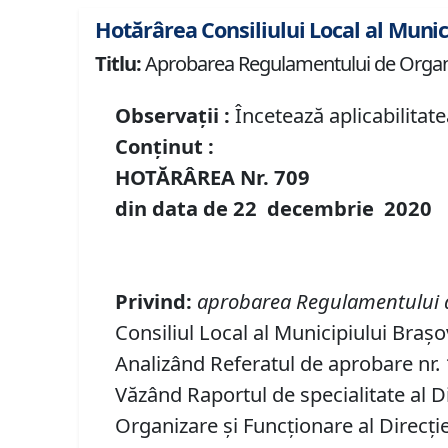
Hotărârea Consiliului Local al Munic
Titlu:
Aprobarea Regulamentului de Organiza
Observații :
Încetează aplicabilitate
Conținut :
HOTĂRÂREA Nr.
709
din data de
22 decembrie
20
20
Privind
:
aprobarea Regulamentului de
Consiliul Local al Municipiului Braș
Analizând Referatul de aprobare nr. 1
Văzând Raportul de specialitate al 
Organizare şi Funcţionare al Direcţi