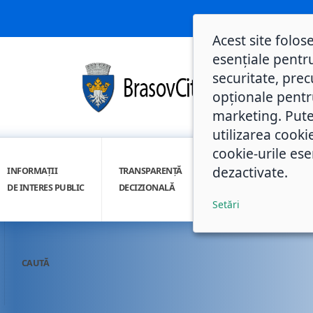
Acest site folos
esențiale pentru
securitate, prec
opționale pentru 
marketing. Pute
utilizarea cooki
cookie-urile ese
dezactivate.
INFORMAȚII
TRANSPARENȚĂ
INTEGRITATE
DE INTERES PUBLIC
DECIZIONALĂ
INSTITUȚIONALĂ
Setări
CAUTĂ