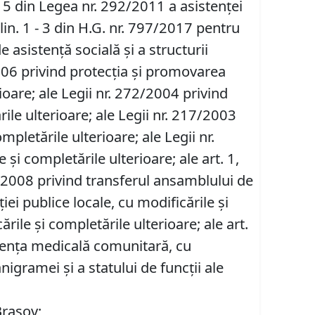
alin. 5 din Legea nr. 292/2011 a asistenţei
 alin. 1 - 3 din H.G. nr. 797/2017 pentru
 asistenţă socială şi a structurii
2006 privind protecţia şi promovarea
ioare; ale Legii nr. 272/2004 privind
ile ulterioare; ale Legii nr. 217/2003
pletările ulterioare; ale Legii nr.
şi completările ulterioare; ale art. 1,
r. 162/2008 privind transferul ansamblului de
iei publice locale, cu modificările și
rile și completările ulterioare; ale art.
asistenţa medicală comunitară, cu
igramei și a statului de funcții ale
Brașov;