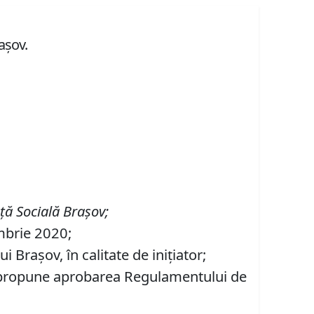
aşov.
nţă Socială
Braşov
;
embrie 2020;
Braşov, în calitate de inițiator;
se propune aprobarea Regulamentului de