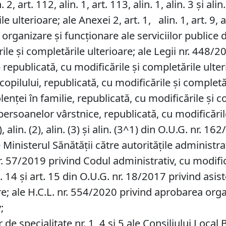
. 2, art. 112, alin. 1, art. 113, alin. 1, alin. 3 şi 
e ulterioare; ale Anexei 2, art. 1, alin. 1, art. 9,
anizare şi funcţionare ale serviciilor publice de
ile și completările ulterioare; ale Legii nr. 448/
epublicată, cu modificările și completările ulter
opilului, republicată, cu modificările și completăr
nţei în familie, republicată, cu modificările şi com
ersoanelor vârstnice, republicată, cu modificările 
n. (1), alin. (2), alin. (3) și alin. (3^1) din O.U.G. n
Ministerul Sănătăţii către autorităţile administraţ
r. 57/2019 privind Codul administrativ, cu modifică
2), art. 14 și art. 15 din O.U.G. nr. 18/2017 privind 
re; ale H.C.L. nr. 554/2020 privind aprobarea organ
;
de specialitate nr. 1, 4 și 5 ale Consiliului Local 