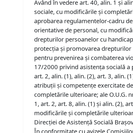
Având în vedere art. 40, alin. 1 şi alin
sociale, cu modificările și completăril
aprobarea regulamentelor-cadru de org
orientative de personal, cu modificăr
drepturilor persoanelor cu handicap r
protecţia şi promovarea drepturilor c
pentru prevenirea şi combaterea viole
17/2000 privind asistenţa socială a p
art. 2, alin. (1), alin. (2), art. 3, ali
atribuţii şi competenţe exercitate de 
completările ulterioare; ale O.U.G. n
1, art. 2, art. 8, alin. (1) și alin. (
modificările și completările ulterioa
Direcției de Asistență Socială Brașov
În conformitate cu avizele Comisiilor 