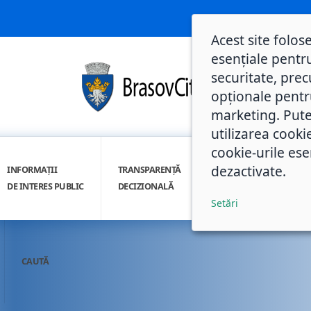
Acest site folos
esențiale pentru
securitate, prec
opționale pentru 
marketing. Pute
utilizarea cooki
cookie-urile ese
dezactivate.
INFORMAȚII
TRANSPARENȚĂ
INTEGRITATE
DE INTERES PUBLIC
DECIZIONALĂ
INSTITUȚIONALĂ
Setări
CAUTĂ