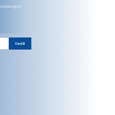
brasovcity.ro
Caută