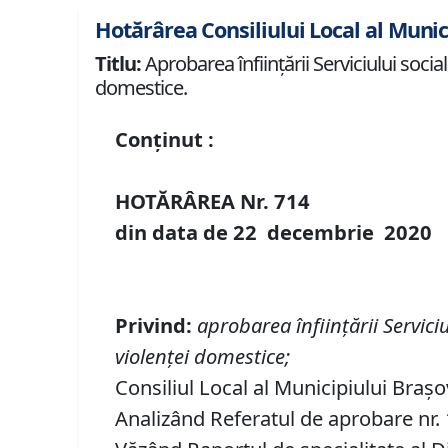
Hotărârea Consiliului Local al Munic
Titlu:
Aprobarea înființării Serviciului soci
domestice.
Conținut :
HOTĂRÂREA Nr.
714
din data de
22 decembrie
20
20
Privind
:
aprobarea înființării Servic
violenţei domestice
;
Consiliul Local al Municipiului Braș
Analizând Referatul de aprobare nr. 1