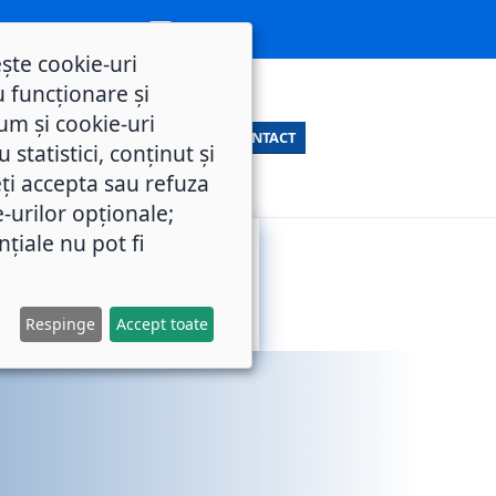
ește cookie-uri
 funcționare și
um și cookie-uri
CONTACT
statistici, conținut și
ți accepta sau refuza
e-urilor opționale;
nțiale nu pot fi
SERVICII
M.O.L.
PUBLICE
Respinge
Accept toate