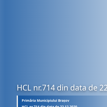
HCL nr.714 din data de 2
Primăria Municipiului Brașov
HCL nr.714 din data de 22.12.2020