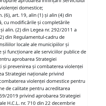
propune aprobarea înființării Serviciului
 violenţei domestice;
in. (6), art. 19, alin (1) şi alin (4) din
 cu modificările și completările
 (1) şi alin. (2) din Legea nr. 292/2011 a
n. (2) din Regulamentul-cadru de
iliilor locale ale municipiilor și
i funcţionare ale serviciilor publice de
pentru aprobarea Strategiei
i şi prevenirea şi combaterea violenţei
 Strategiei naţionale privind
şi combaterea violenţei domestice pentru
e de calitate pentru acreditarea
r. 69/2019 privind aprobarea Strategiei
ale H.C.L. nr. 710 din 22 decembrie