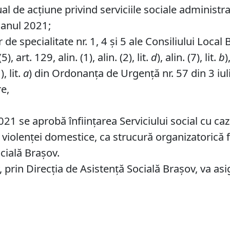
 de acţiune privind serviciile sociale administrat
 anul 2021;
de specialitate nr. 1, 4 și 5 ale Consiliului Local 
, art. 129, alin. (1), alin. (2), lit.
d
), alin. (7), lit.
b
)
), lit.
a
) din Ordonanța de Urgență nr. 57 din 3 iul
re,
1 se aprobă înființarea Serviciului social cu caz
violenţei domestice, ca strucură organizatorică fă
cială Brașov.
prin Direcţia de Asistenţă Socială Braşov, va asi