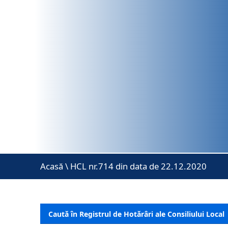
Acasă
\
HCL nr.714 din data de 22.12.2020
Caută în Registrul de Hotărâri ale Consiliului Local