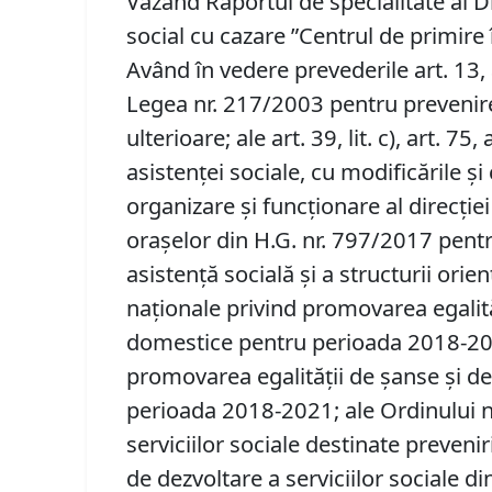
Văzând Raportul de specialitate al Di
social cu cazare ”Centrul de primire
Având în vedere prevederile art. 13, alin.
Legea nr. 217/2003 pentru prevenire
ulterioare; ale art. 39, lit. c), art. 75, 
asistenței sociale, cu modificările și
organizare și funcționare al direcției
orașelor din H.G. nr. 797/2017 pentr
asistenţă socială şi a structurii ori
naţionale privind promovarea egalită
domestice pentru perioada 2018-2021
promovarea egalităţii de şanse şi de
perioada 2018-2021; ale Ordinului n
serviciilor sociale destinate preveni
de dezvoltare a serviciilor sociale 