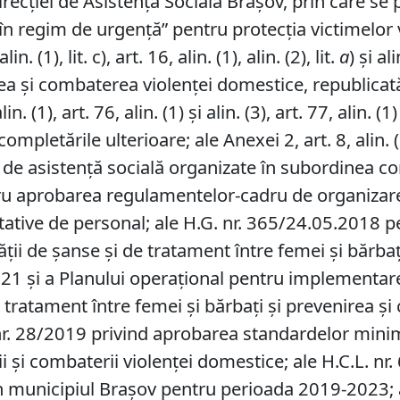
recției de Asistență Socială Brașov, prin care se 
 în regim de urgenţă” pentru protecţia victimelor
 (1), lit. c), art. 16, alin. (1), alin. (2), lit.
a
) şi al
a şi combaterea violenţei domestice, republicată,
alin. (1), art. 76, alin. (1) şi alin. (3), art. 77, alin.
 completările ulterioare; ale Anexei 2, art. 8, ali
 de asistență socială organizate în subordinea cons
u aprobarea regulamentelor-cadru de organizare ş
entative de personal; ale H.G. nr. 365/24.05.2018 
ţii de şanse şi de tratament între femei şi bărbaţ
 şi a Planului operaţional pentru implementarea
 tratament între femei şi bărbaţi şi prevenirea 
r. 28/2019 privind aprobarea standardelor minim
rii şi combaterii violenţei domestice; ale H.C.L. n
din municipiul Braşov pentru perioada 2019-2023; 