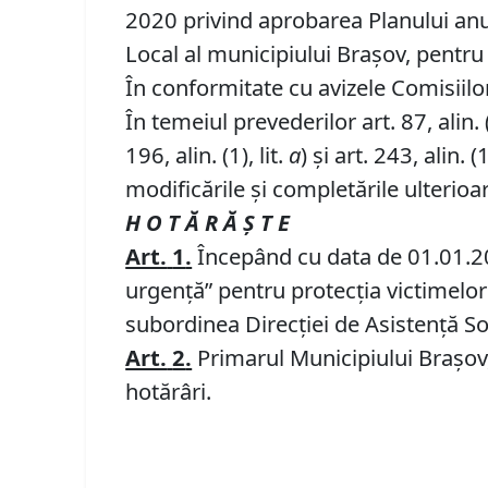
2020 privind aprobarea Planului anual
Local al municipiului Brașov, pentru
În conformitate cu avizele Comisiilor 
În temeiul prevederilor art. 87, alin. (5)
196, alin. (1), lit.
a
) și art. 243, alin. (1
modificările și completările ulterioa
H O T Ă R Ă Ş T E
Art.
1
.
Începând cu data de 01.01.202
urgenţă” pentru protecţia victimelor 
subordinea Direcției de Asistență So
Art.
2
.
Primarul Municipiului Braşov, 
hotărâri.