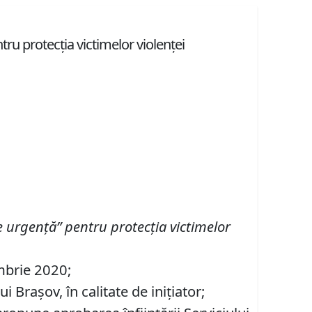
tru protecţia victimelor violenţei
de urgenţă” pentru protecţia victimelor
embrie 2020;
Brașov, în calitate de inițiator;