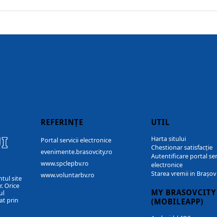
REFERINȚE
UTIL
I
Harta sitului
Portal servicii electronice
Chestionar satisfacție
evenimente.brasovcity.ro
Autentificare portal ser
www.spclepbv.ro
electronice
Starea vremii in Brașov
www.voluntarbv.ro
ntul site
. Orice
MY BRASOVCITY
ul
at prin
(MOBILEAPP)