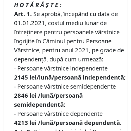
H O T Ă R Ă Ş T E :
Art. 1
.
Se aprobă, începând cu data de
01.01.2021, costul mediu lunar de
întreţinere pentru persoanele vârstnice
îngrijite în Căminul pentru Persoane
Vârstnice, pentru anul 2021, pe grade de
dependenţă, după cum urmează:
- Persoane vârstnice independente
2145
lei/lună/persoană independentă;
- Persoane vârstnice semidependente
2846
lei /lună/persoană
semidependentă;
- Persoane vârstnice dependente
4213
lei /lună/persoană dependentă.