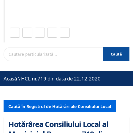
Site-ul oficial al Primariei Municipiului Brasov /
www.brasovcity.ro
Distribuie această pagină.
Caută
Acasă
\
HCL nr.719 din data de 22.12.2020
Caută în Registrul de Hotărâri ale Consiliului Local
Hotărârea Consiliului Local al