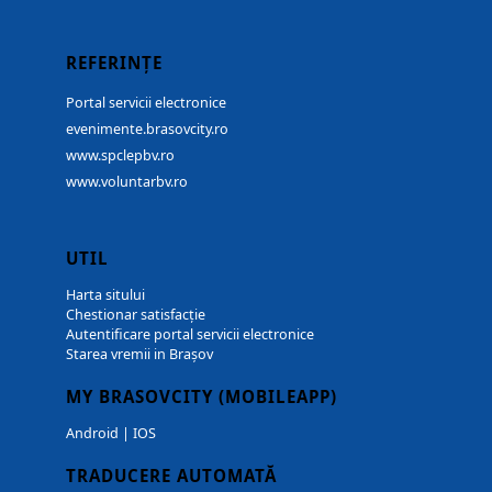
REFERINȚE
Portal servicii electronice
evenimente.brasovcity.ro
www.spclepbv.ro
www.voluntarbv.ro
UTIL
Harta sitului
Chestionar satisfacție
Autentificare portal servicii electronice
Starea vremii in Brașov
MY BRASOVCITY (MOBILEAPP)
Android
|
IOS
TRADUCERE AUTOMATĂ