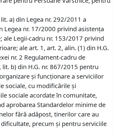
uperare pentru Persoane Vârstnice, pentru
1), lit. a) din Legea nr. 292/2011 a
) din Legea nr. 17/2000 privind asistenţa
e; ale Legii-cadru nr. 153/2017 privind
are; ale art. 1, art. 2, alin. (1) din H.G.
nexei nr. 2 Regulament-cadru de
2), lit. b) din H.G. nr. 867/2015 pentru
ganizare şi funcţionare a serviciilor
le sociale, cu modificările şi
iile sociale acordate în comunitate,
vind aprobarea Standardelor minime de
nelor fără adăpost, tinerilor care au
 dificultate, precum şi pentru serviciile