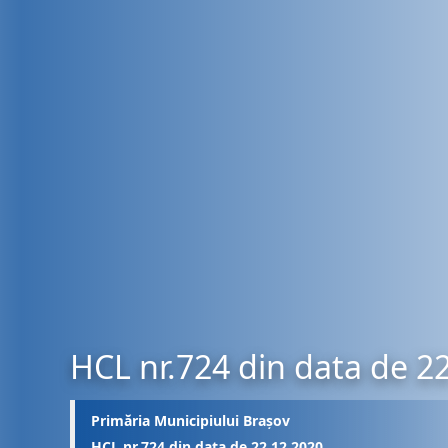
HCL nr.724 din data de 2
Primăria Municipiului Brașov
HCL nr.724 din data de 22.12.2020