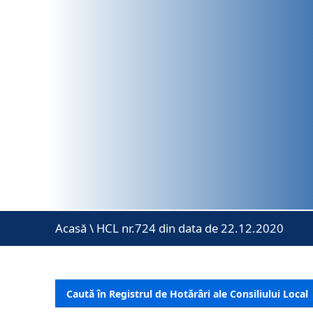
Acasă
\
HCL nr.724 din data de 22.12.2020
Caută în Registrul de Hotărâri ale Consiliului Local