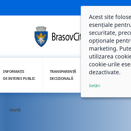
Acest site folos
esențiale pentru
securitate, prec
opționale pentru 
marketing. Pute
utilizarea cooki
cookie-urile ese
dezactivate.
INFORMAȚII
TRANSPARENȚĂ
INTEGRITATE
DE INTERES PUBLIC
DECIZIONALĂ
INSTITUȚIONALĂ
Setări
CAUTĂ