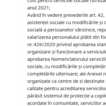
cost pentru serviciile sociale furniz
anul 2021;
Având în vedere prevederile art. 42, alin
asistenţei sociale cu modificările și c
socială a persoanelor vârstnice, repu
salarizarea personalului plătit din fon
nr. 426/2020 privind aprobarea stand
organizare și funcționare a serviciului 
aprobarea Nomenclatorului serviciilo
sociale, cu modificările și completări
completările ulterioare; ale Anexei 
organizate ca centre de zi destinat
calitate pentru acreditarea serviciil
părăsit sistemul de protecţie a copilu
acordate în comunitate, serviciilor a