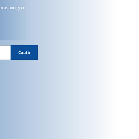
brasovcity.ro
Caută