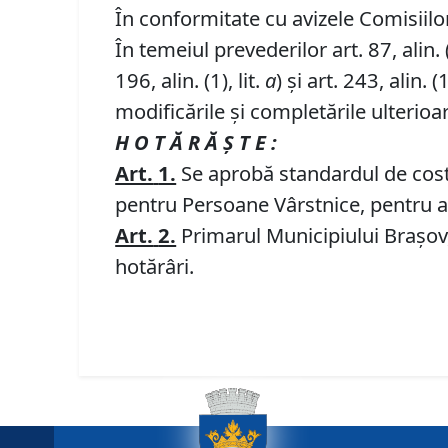
În conformitate cu avizele Comisiilor 
În temeiul prevederilor art. 87, alin. (5)
196, alin. (1), lit.
a
) și art. 243, alin. (1
modificările și completările ulterioa
H O T Ă R Ă Ş T E :
Art.
1.
Se aprobă standardul de cost p
pentru Persoane Vârstnice, pentru 
Art.
2.
Primarul Municipiului Braşov, 
hotărâri.