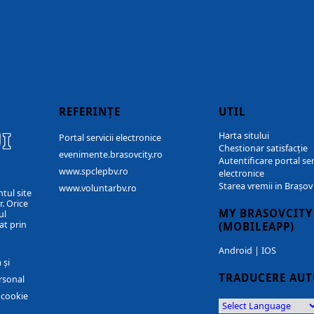
REFERINȚE
UTIL
I
Harta sitului
Portal servicii electronice
Chestionar satisfacție
evenimente.brasovcity.ro
Autentificare portal ser
www.spclepbv.ro
electronice
Starea vremii in Brașov
www.voluntarbv.ro
ntul site
. Orice
MY BRASOVCITY
ul
at prin
(MOBILEAPP)
Android
|
IOS
 și
TRADUCERE AU
rsonal
r cookie