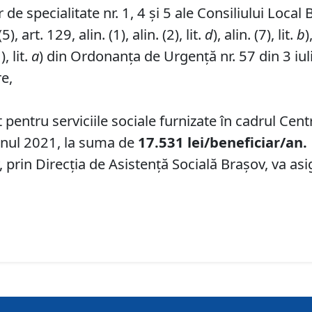
de specialitate nr. 1, 4 și 5 ale Consiliului Local 
, art. 129, alin. (1), alin. (2), lit.
d
), alin. (7), lit.
b
)
), lit.
a
) din Ordonanța de Urgență nr. 57 din 3 iul
re,
entru serviciile sociale furnizate în cadrul Cent
anul 2021, la suma de
17.531
lei
/beneficiar/an.
prin Direcția de Asistență Socială Brașov, va asi