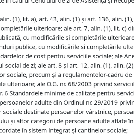
ate în cadrul Centrului de zi de Asistență și Rec
. (1), lit. a), art. 43, alin. (1) şi art. 136, alin. (
ompletările ulterioare; ale art. 7, alin. (1), lit. c
blicată, cu modificările și completările ulterioar
duri publice, cu modificările și completările ulterio
ardelor de cost pentru serviciile sociale; ale A
social de zi; ale art. 8 și art. 12, alin. (1), alin. (
r sociale, precum şi a regulamentelor-cadru de or
le ulterioare; ale O.G. nr. 68/2003 privind servicii
nr. 6 Standardele minime de calitate pentru servic
e persoanelor adulte din Ordinul nr. 29/2019 pri
or sociale destinate persoanelor vârstnice, persoa
lui şi altor categorii de persoane adulte aflate în
cordate în sistem integrat şi cantinelor sociale;