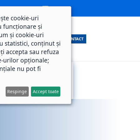
ește cookie-uri
 funcționare și
um și cookie-uri
CONTACT
statistici, conținut și
ți accepta sau refuza
e-urilor opționale;
nțiale nu pot fi
SERVICII
M.O.L.
PUBLICE
Respinge
Accept toate