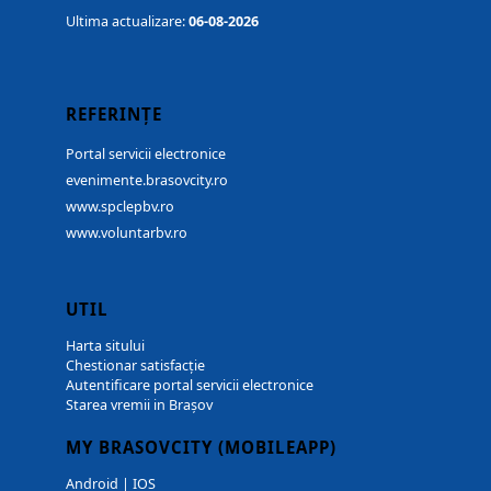
Ultima actualizare:
06-08-2026
REFERINȚE
Portal servicii electronice
evenimente.brasovcity.ro
www.spclepbv.ro
www.voluntarbv.ro
UTIL
Harta sitului
Chestionar satisfacție
Autentificare portal servicii electronice
Starea vremii in Brașov
MY BRASOVCITY (MOBILEAPP)
Android
|
IOS