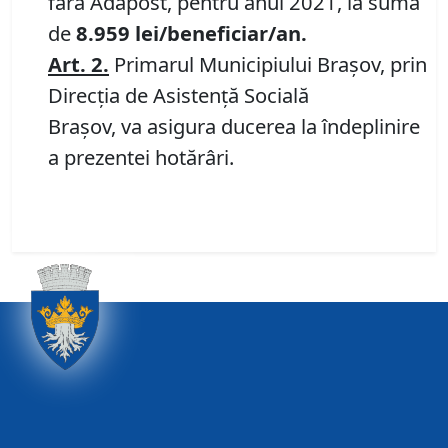
fără Adăpost, pentru anul 2021, la suma
de
8.959
lei
/beneficiar/an.
Art.
2.
Primarul Municipiului Braşov, prin
Direcția de Asistență Socială
Brașov, va asigura ducerea la îndeplinire
a prezentei hotărâri.