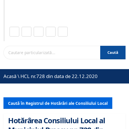
Site-ul oficial al Primariei Municipiului Brasov /
www.brasovcity.ro
Distribuie această pagină.
Caută
Acasă
\
HCL nr.728 din data de 22.12.2020
Caută în Registrul de Hotărâri ale Consiliului Local
Hotărârea Consiliului Local al