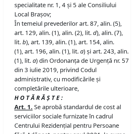
specialitate nr. 1, 4 și 5 ale Consiliului
Local Brașov;
În temeiul prevederilor art. 87, alin. (5),
art. 129, alin. (1), alin. (2), lit.
d
), alin. (7),
lit.
b
), art. 139, alin. (1), art. 154, alin.
(1), art. 196, alin. (1), lit.
a
) și art. 243, alin.
(1), lit.
a
) din Ordonanța de Urgență nr. 57
din 3 iulie 2019, privind Codul
administrativ, cu modificările și
completările ulterioare,
H O T Ă R Ă Ş T E :
Art.
1.
Se aprobă standardul de cost al
serviciilor sociale furnizate în cadrul
Centrului Rezidențial pentru Persoane