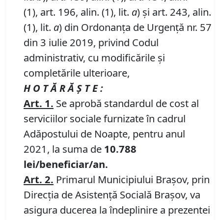
(1), art. 196, alin. (1), lit.
a
) și art. 243, alin.
(1), lit.
a
) din Ordonanța de Urgență nr. 57
din 3 iulie 2019, privind Codul
administrativ, cu modificările și
completările ulterioare,
H O T Ă R Ă Ş T E :
Art.
1.
Se aprobă standardul de cost al
serviciilor sociale furnizate în cadrul
Adăpostului de Noapte, pentru anul
2021, la suma de
10
.788
lei
/beneficiar/an.
Art.
2.
Primarul Municipiului Braşov, prin
Direcția de Asistență Socială Brașov, va
asigura ducerea la îndeplinire a prezentei