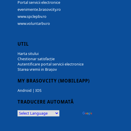
Portal servicii electronice
evenimente.brasovcity.ro
www.spclepbv.ro
www.voluntarbv.ro
UTIL
Harta sitului
Chestionar satisfacție
Autentificare portal servicii electronice
Starea vremii in Brașov
MY BRASOVCITY (MOBILEAPP)
Android
|
IOS
TRADUCERE AUTOMATĂ
Powered by
Translate