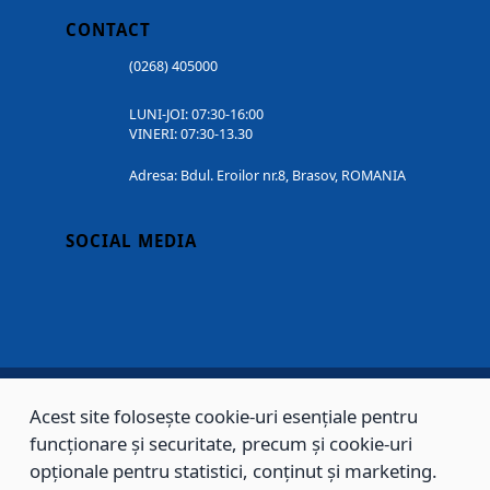
CONTACT
(0268) 405000
LUNI-JOI: 07:30-16:00
VINERI: 07:30-13.30
Adresa: Bdul. Eroilor nr.8, Brasov, ROMANIA
SOCIAL MEDIA
Acest site folosește cookie-uri esențiale pentru
Copyright © 2002 - 2026 - PRIMĂRIA MUNICIPIULUI BRAȘOV, toate drepturile
funcționare și securitate, precum și cookie-uri
rezervate.
opționale pentru statistici, conținut și marketing.