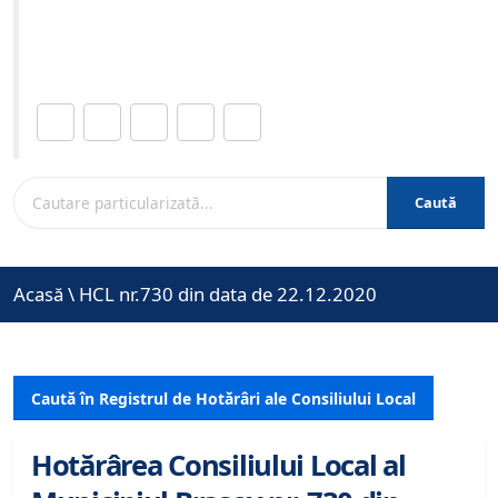
Site-ul oficial al Primariei Municipiului Brasov /
www.brasovcity.ro
Distribuie această pagină.
Caută
Acasă
\
HCL nr.730 din data de 22.12.2020
Caută în Registrul de Hotărâri ale Consiliului Local
Hotărârea Consiliului Local al