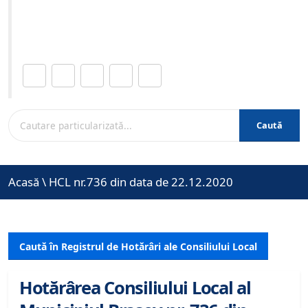
Site-ul oficial al Primariei Municipiului Brasov /
www.brasovcity.ro
Distribuie această pagină.
Caută
Acasă
\
HCL nr.736 din data de 22.12.2020
Caută în Registrul de Hotărâri ale Consiliului Local
Hotărârea Consiliului Local al