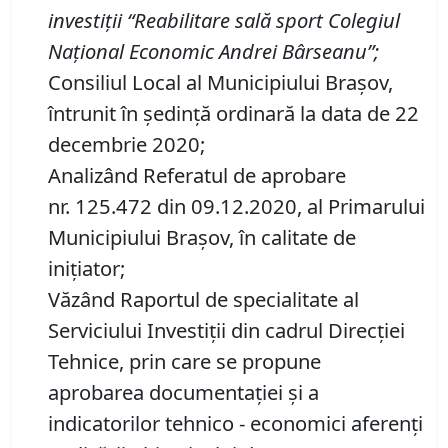
investi
ț
ii
“
Reabilitare sal
ă
sport Colegiul
Național Economic Andrei Bârseanu
”
;
Consiliul Local al Municipiului Brașov,
întrunit în ședință ordinară la data de 22
decembrie 2020;
Analizând Referatul de aprobare
nr. 125.472 din 09.12.2020, al Primarului
Municipiului Braşov, în calitate de
inițiator;
Văzând Raportul de specialitate al
Serviciului Investiţii din cadrul Direcţiei
Tehnice, prin care se propune
aprobarea documentației și a
indicatorilor tehnico - economici aferenți