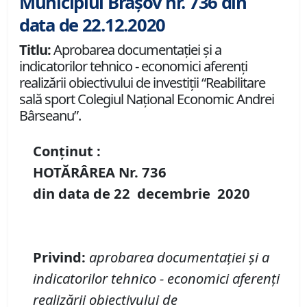
Municipiul Brașov nr. 736 din
data de 22.12.2020
Titlu:
Aprobarea documentației și a
indicatorilor tehnico - economici aferenți
realizării obiectivului de investiții “Reabilitare
sală sport Colegiul Național Economic Andrei
Bârseanu”.
Conținut :
HOTĂRÂREA Nr.
736
din data de
22 decembrie
20
20
Privind
:
aprobarea
documentației și a
indicatorilor tehnico
-
economici
aferenți
realizării
obiectivul
ui
de