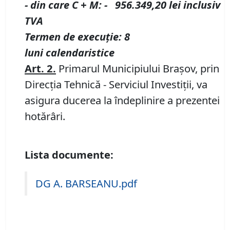
- din care C
+
M
:
-
956.349,20
lei
inclusiv
TVA
T
ermen de execu
ț
ie: 8
luni
calendaristice
Art.
2
.
Primarul Municipiului Braşov, prin
Direcţia Tehnică - Serviciul Investiții, va
asigura ducerea la îndeplinire a prezentei
hotărâri.
Lista documente:
DG A. BARSEANU.pdf