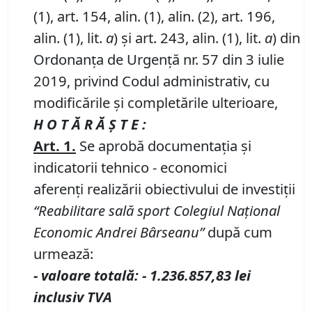
(1), art. 154, alin. (1), alin. (2), art. 196,
alin. (1), lit.
a
) și art. 243, alin. (1), lit.
a
) din
Ordonanța de Urgență nr. 57 din 3 iulie
2019, privind Codul administrativ, cu
modificările și completările ulterioare,
H O T Ă R Ă Ş T E :
Art.
1.
Se aprobă documentația și
indicatorii tehnico - economici
aferenți realizării obiectivului de investiții
“
Reabilitare sal
ă
sport Colegiul Național
Economic Andrei Bârseanu
”
după cum
urmează:
-
valoare totală
:
- 1.236.857,83
lei
inclusiv TVA