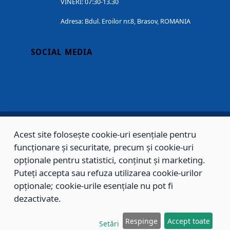
VINERI: 07:30-13.30
Adresa: Bdul. Eroilor nr.8, Brasov, ROMANIA
SOCIAL MEDIA
Acest site folosește cookie-uri esențiale pentru
Copyright © 2002 - 2026 - PRIMĂRIA MUNICIPIULUI BRAȘOV, toate drepturile
funcționare și securitate, precum și cookie-uri
rezervate.
opționale pentru statistici, conținut și marketing.
Puteți accepta sau refuza utilizarea cookie-urilor
Sitemap
Contact
opționale; cookie-urile esențiale nu pot fi
dezactivate.
Respinge
Accept toate
Setări