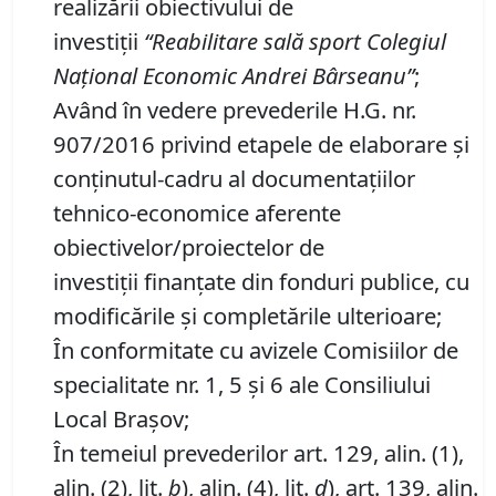
realizării obiectivului de
investiții
“
Reabilitare sal
ă
sport Colegiul
Național Economic Andrei Bârseanu
”
;
Având în vedere prevederile H.G. nr.
907/2016 privind etapele de elaborare şi
conţinutul-cadru al documentaţiilor
tehnico-economice aferente
obiectivelor/proiectelor de
investiții finanțate din fonduri publice, cu
modificările şi completările ulterioare;
În conformitate cu avizele Comisiilor de
specialitate nr. 1, 5 și 6 ale Consiliului
Local Brașov;
În temeiul prevederilor art. 129, alin. (1),
alin. (2), lit.
b
), alin. (4), lit.
d
), art. 139, alin.