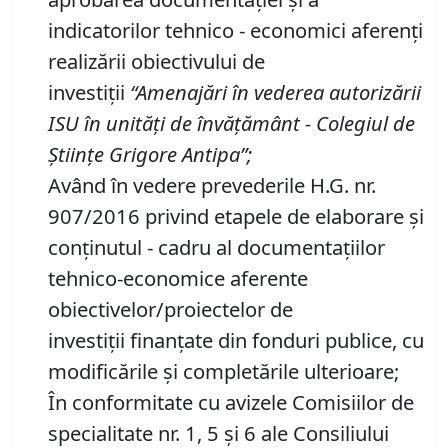
indicatorilor tehnico - economici aferenți
realizării obiectivului de
investiții
“Amenaj
ă
ri
î
n vederea autoriz
ă
rii
ISU
î
n unit
ăț
i de
î
nv
ăță
m
â
nt -
C
olegiul de
Științe Grigore Antipa
”
;
Având în vedere prevederile H.G. nr.
907/2016 privind etapele de elaborare şi
conţinutul - cadru al documentaţiilor
tehnico-economice aferente
obiectivelor/proiectelor de
investiții finanțate din fonduri publice, cu
modificările şi completările ulterioare;
În conformitate cu avizele Comisiilor de
specialitate nr. 1, 5 și 6 ale Consiliului