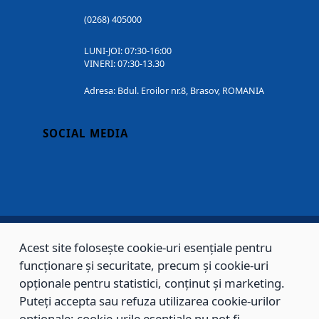
(0268) 405000
LUNI-JOI: 07:30-16:00
VINERI: 07:30-13.30
Adresa: Bdul. Eroilor nr.8, Brasov, ROMANIA
SOCIAL MEDIA
Acest site folosește cookie-uri esențiale pentru
Copyright © 2002 - 2026 - PRIMĂRIA MUNICIPIULUI BRAȘOV, toate drepturile
funcționare și securitate, precum și cookie-uri
rezervate.
opționale pentru statistici, conținut și marketing.
Puteți accepta sau refuza utilizarea cookie-urilor
Sitemap
Contact
opționale; cookie-urile esențiale nu pot fi