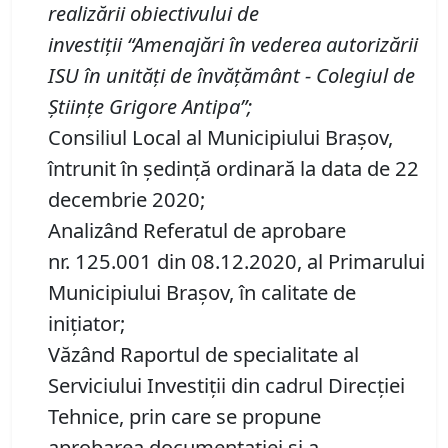
realizării
obiectivul
ui
de
investi
ț
ii
“Amenaj
ă
ri
î
n vederea autoriz
ă
rii
ISU
î
n unit
ăț
i de
î
nv
ăță
m
â
nt -
C
olegiul de
Științe Grigore Antipa
”
;
Consiliul Local al Municipiului Brașov,
întrunit în ședință ordinară la data de 22
decembrie 2020;
Analizând Referatul de aprobare
nr. 125.001 din 08.12.2020, al Primarului
Municipiului Braşov, în calitate de
inițiator;
Văzând Raportul de specialitate al
Serviciului Investiţii din cadrul Direcţiei
Tehnice, prin care se propune
aprobarea documentației și a