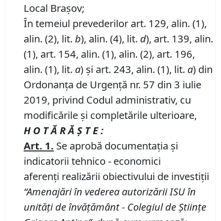
Local Brașov;
În temeiul prevederilor art. 129, alin. (1),
alin. (2), lit.
b
), alin. (4), lit.
d
), art. 139, alin.
(1), art. 154, alin. (1), alin. (2), art. 196,
alin. (1), lit.
a
) și art. 243, alin. (1), lit.
a
) din
Ordonanța de Urgență nr. 57 din 3 iulie
2019, privind Codul administrativ, cu
modificările și completările ulterioare,
H O T Ă R Ă Ş T E :
Art.
1.
Se aprobă documentația și
indicatorii tehnico - economici
aferenți realizării obiectivului de investiții
“Amenaj
ă
ri
î
n vederea autoriz
ă
rii ISU
î
n
unit
ăț
i de
î
nv
ăță
m
â
nt -
Colegiul de Științe