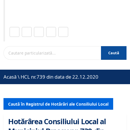
Site-ul oficial al Primariei Municipiului Brasov /
www.brasovcity.ro
Distribuie această pagină.
Caută
Acasă
\
HCL nr.739 din data de 22.12.2020
Caută în Registrul de Hotărâri ale Consiliului Local
Hotărârea Consiliului Local al