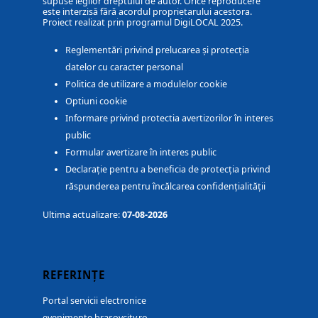
supuse legilor dreptului de autor. Orice reproducere
este interzisă fără acordul proprietarului acestora.
Proiect realizat prin programul DigiLOCAL 2025.
Reglementări privind prelucarea și protecția
datelor cu caracter personal
Politica de utilizare a modulelor cookie
Optiuni cookie
Informare privind protectia avertizorilor în interes
public
Formular avertizare în interes public
Declarație pentru a beneficia de protecția privind
răspunderea pentru încălcarea confidențialității
Ultima actualizare:
07-08-2026
REFERINȚE
Portal servicii electronice
evenimente.brasovcity.ro