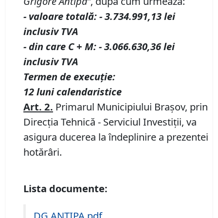
Grigore Antipa
”
, după cum urmează:
- valoare totală
:
-
3.734.991,13
lei
inclusiv TVA
- din care C
+
M
:
-
3.066.630,36
lei
inclusiv TVA
T
ermen de execu
ț
ie:
12
luni
calendaristice
Art.
2
.
Primarul Municipiului Braşov, prin
Direcţia Tehnică - Serviciul Investiții, va
asigura ducerea la îndeplinire a prezentei
hotărâri.
Lista documente:
DG ANTIPA.pdf