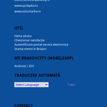
www.spclepbv.ro
www.voluntarbv.ro
UTIL
Harta sitului
Chestionar satisfacție
Autentificare portal servicii electronice
Starea vremii in Brașov
MY BRASOVCITY (MOBILEAPP)
Android
|
IOS
TRADUCERE AUTOMATĂ
Powered by
Translate
CONTACT