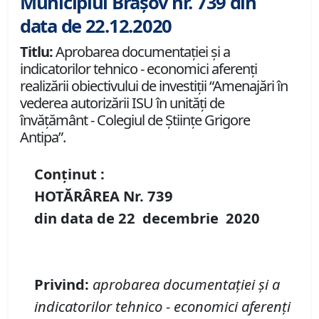
Municipiul Brașov nr. 739 din
data de 22.12.2020
Titlu:
Aprobarea documentației și a
indicatorilor tehnico - economici aferenți
realizării obiectivului de investiții “Amenajări în
vederea autorizării ISU în unități de
învățământ - Colegiul de Științe Grigore
Antipa”.
Conținut :
HOTĂRÂREA Nr.
739
din data de
22 decembrie
20
20
Privind
:
aprobarea
documentației și a
indicatorilor tehnico
-
economici
aferenți