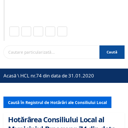
Site-ul oficial al Primariei Municipiului Brasov /
www.brasovcity.ro
Distribuie această pagină.
Caută
Acasă
\
HCL nr.74 din data de 31.01.2020
Caută în Registrul de Hotărâri ale Consiliului Local
Hotărârea Consiliului Local al