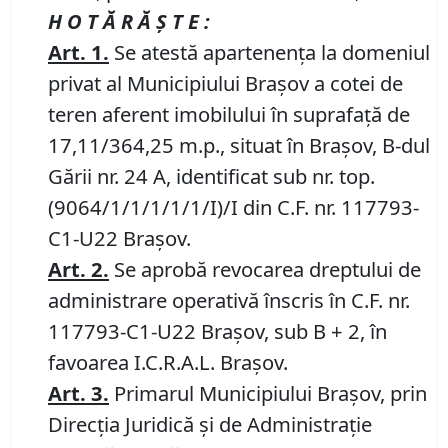
H O T Ă R Ă Ş T E :
Art.
1
.
Se atestă apartenența la domeniul
privat al Municipiului Brașov a cotei de
teren aferent imobilului în suprafață de
17,11/364,25 m.p., situat în Brașov, B-dul
Gării nr. 24 A, identificat sub nr. top.
(9064/1/1/1/1/1/I)/I din C.F. nr. 117793-
C1-U22 Brașov.
Art.
2
.
Se aprobă revocarea dreptului de
administrare operativă înscris în C.F. nr.
117793-C1-U22 Brașov, sub B + 2, în
favoarea I.C.R.A.L. Brașov.
Art.
3
.
Primarul Municipiului Brașov, prin
Direcția Juridică și de Administrație