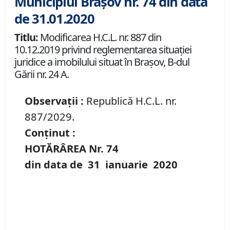
Municipiul Brașov nr. 74 din data
de 31.01.2020
Titlu:
Modificarea H.C.L. nr. 887 din
10.12.2019 privind reglementarea situației
juridice a imobilului situat în Brașov, B-dul
Gării nr. 24 A.
Observații :
Republică H.C.L. nr.
887/2029.
Conținut :
HOTĂRÂREA Nr.
74
din data de
31 ianuarie
20
20