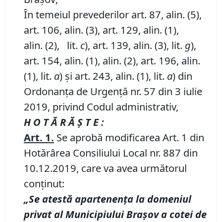
În temeiul prevederilor art. 87, alin. (5),
art. 106, alin. (3), art. 129, alin. (1),
alin. (2), lit.
c
), art. 139, alin. (3), lit.
g
),
art. 154, alin. (1), alin. (2), art. 196, alin.
(1), lit.
a
) și art. 243, alin. (1), lit.
a
) din
Ordonanța de Urgență nr. 57 din 3 iulie
2019, privind Codul administrativ,
H O T Ă R Ă Ş T E :
Art.
1
.
Se aprobă modificarea Art. 1 din
Hotărârea Consiliului Local nr. 887 din
10.12.2019, care va avea următorul
conținut:
„Se atestă apartenența la domeniul
privat al Municipiului Brașov a cotei de