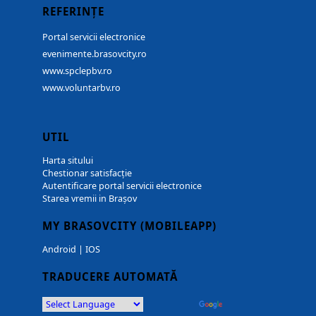
REFERINȚE
Portal servicii electronice
evenimente.brasovcity.ro
www.spclepbv.ro
www.voluntarbv.ro
UTIL
Harta sitului
Chestionar satisfacție
Autentificare portal servicii electronice
Starea vremii in Brașov
MY BRASOVCITY (MOBILEAPP)
Android
|
IOS
TRADUCERE AUTOMATĂ
Powered by
Translate