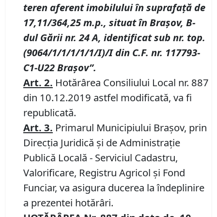
teren aferent imobilului în suprafață de
17,11/364,25 m.p., situat în Brașov, B-
dul Gării nr. 24 A, identificat sub nr. top.
(9064/1/1/1/1/1/I)/I din C.F. nr. 117793-
C1-U22 Brașov”.
Art.
2
.
Hotărârea Consiliului Local nr. 887
din 10.12.2019 astfel modificată, va fi
republicată.
Art.
3
.
Primarul Municipiului Brașov, prin
Direcția Juridică și de Administrație
Publică Locală - Serviciul Cadastru,
Valorificare, Registru Agricol și Fond
Funciar, va asigura ducerea la îndeplinire
a prezentei hotărâri.