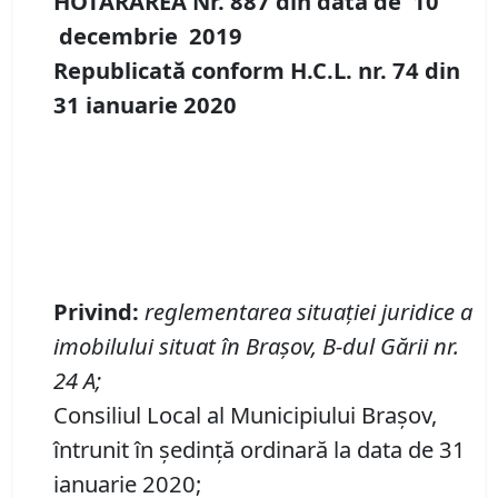
HOTĂRÂREA Nr.
887
din data de
10
decembrie
20
19
Republicată conform H.C.L. nr. 74 din
31 ianuarie 2020
Privind
:
reglementarea situației juridice a
imobilului situat în Brașov, B-dul Gării
nr.
24 A;
Consiliul Local al Municipiului Brașov,
întrunit în ședință ordinară la data de 31
ianuarie 2020;