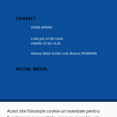
CONTACT
(0268) 405000
LUNI-JOI: 07:30-16:00
VINERI: 07:30-13.30
Adresa: Bdul. Eroilor nr.8, Brasov, ROMANIA
SOCIAL MEDIA
Acest site folosește cookie-uri esențiale pentru
Copyright © 2002 - 2026 - PRIMĂRIA MUNICIPIULUI BRAȘOV, toate drepturile