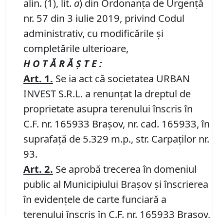
alin. (1), lit.
a
) din Ordonanța de Urgență
nr. 57 din 3 iulie 2019, privind Codul
administrativ, cu modificările și
completările ulterioare,
H O T Ă R Ă Ş T E :
Art.
1.
Se ia act că societatea URBAN
INVEST S.R.L. a renunțat la dreptul de
proprietate asupra terenului înscris în
C.F. nr. 165933 Brașov, nr. cad. 165933, în
suprafață de 5.329 m.p., str. Carpaților nr.
93.
Art.
2.
Se aprobă trecerea în domeniul
public al Municipiului Braşov şi înscrierea
în evidenţele de carte funciară a
terenului înscris în C.F. nr. 165933 Brașov,