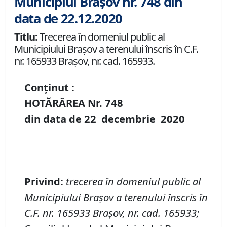
Municipiul Brașov nr. 748 din
data de 22.12.2020
Titlu:
Trecerea în domeniul public al
Municipiului Braşov a terenului înscris în C.F.
nr. 165933 Brașov, nr. cad. 165933.
Conținut :
HOTĂRÂREA Nr.
748
din data de
22 decembrie
20
20
P
rivind
:
t
recerea în domeniul public al
Municipiului Braşov a terenul
ui
înscris în
C
.
F
.
nr. 165933 Brașov
,
nr. cad. 165933
;