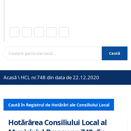
Site-ul oficial al Primariei Municipiului Brasov /
www.brasovcity.ro
Distribuie această pagină.
Caută
Acasă
\
HCL nr.748 din data de 22.12.2020
Caută în Registrul de Hotărâri ale Consiliului Local
Hotărârea Consiliului Local al