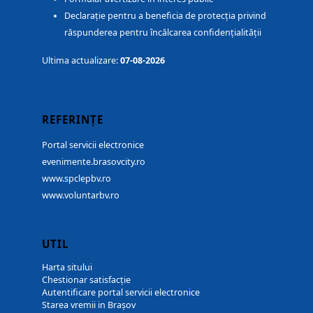
Declarație pentru a beneficia de protecția privind
răspunderea pentru încălcarea confidențialității
Ultima actualizare:
07-08-2026
REFERINȚE
Portal servicii electronice
evenimente.brasovcity.ro
www.spclepbv.ro
www.voluntarbv.ro
UTIL
Harta sitului
Chestionar satisfacție
Autentificare portal servicii electronice
Starea vremii in Brașov