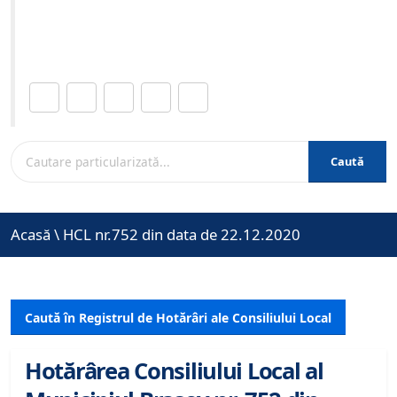
Site-ul oficial al Primariei Municipiului Brasov /
www.brasovcity.ro
Distribuie această pagină.
Caută
Acasă
\
HCL nr.752 din data de 22.12.2020
Caută în Registrul de Hotărâri ale Consiliului Local
Hotărârea Consiliului Local al