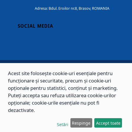
Adresa: Bdul. Eroilor nr.8, Brasov, ROMANIA
SOCIAL MEDIA
Acest site folosește cookie-uri esențiale pentru
Copyright © 2002 - 2026 - PRIMĂRIA MUNICIPIULUI BRAȘOV, toate drepturile
funcționare și securitate, precum și cookie-uri
rezervate.
opționale pentru statistici, conținut și marketing.
Puteți accepta sau refuza utilizarea cookie-urilor
Sitemap
Contact
opționale; cookie-urile esențiale nu pot fi
dezactivate.
Respinge
Accept toate
Setări