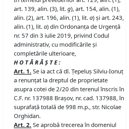
art. 139, alin. (3), lit.
g
), art. 154, alin. (1),
alin. (2), art. 196, alin. (1), lit.
a
) și art. 243,
alin. (1), lit.
a
) din Ordonanța de Urgență
nr. 57 din 3 iulie 2019, privind Codul
administrativ, cu modificările și
completările ulterioare,
H O T Ă R Ă Ş T E :
Art.
1.
Se ia act că dl. Țepeluș Silviu-Ionuț
a renunțat la dreptul de proprietate
asupra cotei de 2/20 din terenul înscris în
C.F. nr. 137988 Brașov, nr. cad. 137988, în
suprafață totală de 998 m.p., str. Nicolae
Orghidan.
Art.
2.
Se aprobă trecerea în domeniul