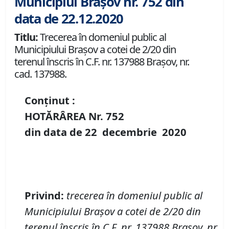
Municipiul Brașov nr. 752 din
data de 22.12.2020
Titlu:
Trecerea în domeniul public al
Municipiului Braşov a cotei de 2/20 din
terenul înscris în C.F. nr. 137988 Brașov, nr.
cad. 137988.
Conținut :
HOTĂRÂREA Nr.
752
din data de
22 decembrie
20
20
P
rivind
:
t
recerea în domeniul public al
Municipiului Braşov a
cotei de 2/20 din
terenul înscris în
C.F. nr. 137988 Brașov,
nr.