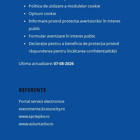
Politica de utilizare a modulelor cookie
Optiuni cookie
Informare privind protectia avertizorilor în interes
public
Formular avertizare în interes public
Declarație pentru a beneficia de protecția privind
răspunderea pentru încălcarea confidențialității
Ultima actualizare:
07-08-2026
REFERINȚE
Portal servicii electronice
evenimente.brasovcity.ro
www.spclepbv.ro
www.voluntarbv.ro