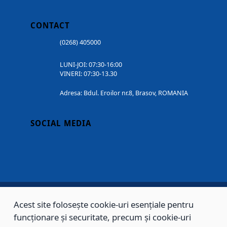
CONTACT
(0268) 405000
LUNI-JOI: 07:30-16:00
VINERI: 07:30-13.30
Adresa: Bdul. Eroilor nr.8, Brasov, ROMANIA
SOCIAL MEDIA
Acest site folosește cookie-uri esențiale pentru
Copyright © 2002 - 2026 - PRIMĂRIA MUNICIPIULUI BRAȘOV, toate drepturile
funcționare și securitate, precum și cookie-uri