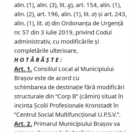
alin. (1), alin. (3), lit.
g
), art. 154, alin. (1),
alin. (2), art. 196, alin. (1), lit.
a
) și art. 243,
alin. (1), lit.
a
) din Ordonanța de Urgență
nr. 57 din 3 iulie 2019, privind Codul
administrativ, cu modificările și
completările ulterioare,
H O T Ă R Ă Ş T E :
Art.
1
.
Consiliul Local al Municipiului
Braşov este de acord cu
schimbarea de destinație fără modificări
structurale din “Corp B” (cămin) situat în
incinta Școlii Profesionale Kronstadt în
“Centrul Social Multifuncțional U.P.S.V.”.
Art.
2
.
Primarul Municipiului Braşov va