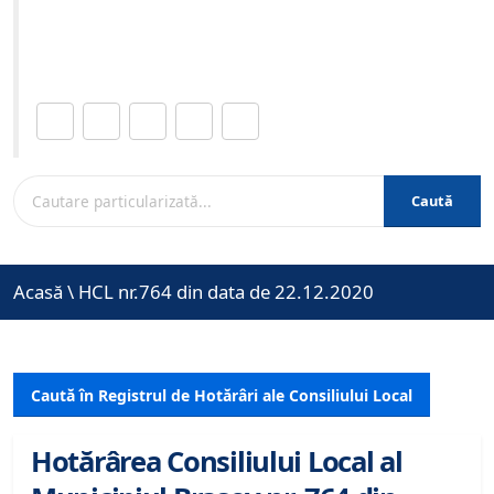
Site-ul oficial al Primariei Municipiului Brasov /
www.brasovcity.ro
Distribuie această pagină.
Caută
Acasă
\
HCL nr.764 din data de 22.12.2020
Caută în Registrul de Hotărâri ale Consiliului Local
Hotărârea Consiliului Local al