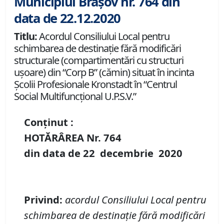
Municipiul Brașov nr. 764 din
data de 22.12.2020
Titlu:
Acordul Consiliului Local pentru
schimbarea de destinație fără modificări
structurale (compartimentări cu structuri
ușoare) din “Corp B” (cămin) situat în incinta
Școlii Profesionale Kronstadt în “Centrul
Social Multifuncțional U.P.S.V.”
Conținut :
HOTĂRÂREA Nr.
764
din data de
22 decembrie
20
20
Privind
:
acordul Consiliului Local pentru
schimbarea
de destinație fără modificări