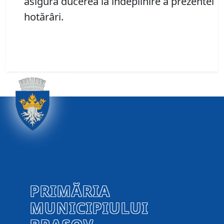
asigura ducerea la îndeplinire a prezentei
hotărâri.
PRIMĂRIA
MUNICIPIULUI