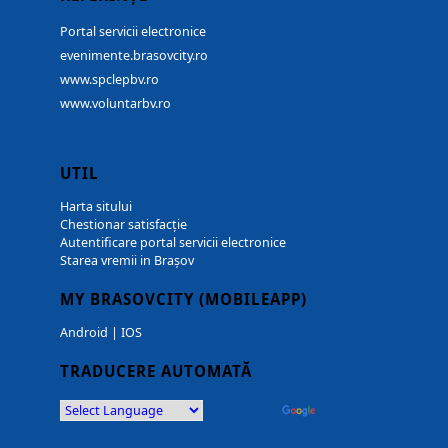
Portal servicii electronice
evenimente.brasovcity.ro
www.spclepbv.ro
www.voluntarbv.ro
UTIL
Harta sitului
Chestionar satisfacție
Autentificare portal servicii electronice
Starea vremii in Brașov
MY BRASOVCITY (MOBILEAPP)
Android
|
IOS
TRADUCERE AUTOMATĂ
Powered by
Translate