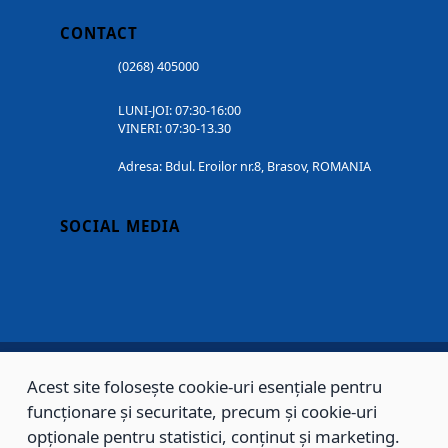
CONTACT
(0268) 405000
LUNI-JOI: 07:30-16:00
VINERI: 07:30-13.30
Adresa: Bdul. Eroilor nr.8, Brasov, ROMANIA
SOCIAL MEDIA
Acest site folosește cookie-uri esențiale pentru
Copyright © 2002 - 2026 - PRIMĂRIA MUNICIPIULUI BRAȘOV, toate drepturile
funcționare și securitate, precum și cookie-uri
rezervate.
opționale pentru statistici, conținut și marketing.