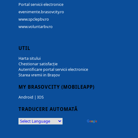
Portal servicii electronice
evenimente.brasovcity.ro
www.spclepbv.ro
www.voluntarbv.ro
UTIL
Harta sitului
Chestionar satisfacție
Autentificare portal servicii electronice
Starea vremii in Brașov
MY BRASOVCITY (MOBILEAPP)
Android
|
IOS
TRADUCERE AUTOMATĂ
Powered by
Translate