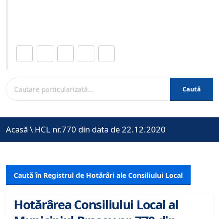
Site-ul oficial al Primariei Municipiului Brasov /
www.brasovcity.ro
Distribuie această pagină.
Caută
Acasă
\
HCL nr.770 din data de 22.12.2020
Caută în Registrul de Hotărâri ale Consiliului Local
Hotărârea Consiliului Local al