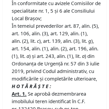
În conformitate cu avizele Comisiilor de
specialitate nr. 1, 5 și 6 ale Consiliului
Local Brașov;
În temeiul prevederilor art. 87, alin. (5),
art. 106, alin. (3), art. 129, alin. (1),
alin. (2), lit.
c
), art. 139, alin. (3), lit.
g
),
art. 154, alin. (1), alin. (2), art. 196, alin.
(1), lit.
a
) și art. 243, alin. (1), lit.
a
) din
Ordonanța de Urgență nr. 57 din 3 iulie
2019, privind Codul administrativ, cu
modificările și completările ulterioare,
H O T Ă R Ă Ş T E :
Art. 1.
Se aprobă dezmembrarea
imobilului teren identificat în C.F.
nr. 132420 Braşov, sub nr. top.