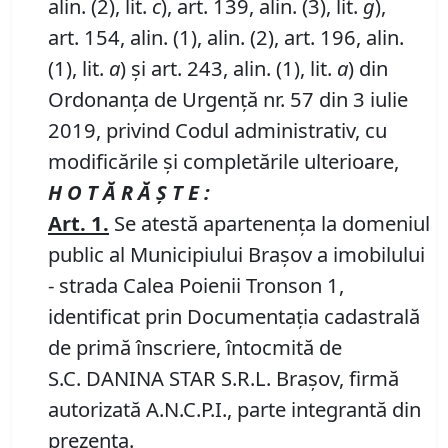
alin. (2), lit.
c
), art. 139, alin. (3), lit.
g
),
art. 154, alin. (1), alin. (2), art. 196, alin.
(1), lit.
a
) și art. 243, alin. (1), lit.
a
) din
Ordonanța de Urgență nr. 57 din 3 iulie
2019, privind Codul administrativ, cu
modificările și completările ulterioare,
H O T Ă R Ă Ş T E :
Art.
1
.
Se atestă apartenenţa la domeniul
public al Municipiului Braşov a imobilului
- strada Calea Poienii Tronson 1,
identificat prin Documentația cadastrală
de primă înscriere, întocmită de
S.C. DANINA STAR S.R.L. Brașov, firmă
autorizată A.N.C.P.I., parte integrantă din
prezenta.