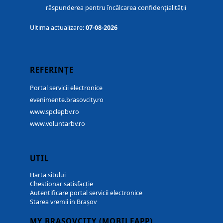
răspunderea pentru încălcarea confidențialității
Ultima actualizare:
07-08-2026
REFERINȚE
Portal servicii electronice
evenimente.brasovcity.ro
www.spclepbv.ro
www.voluntarbv.ro
UTIL
Harta sitului
Chestionar satisfacție
Autentificare portal servicii electronice
Starea vremii in Brașov
MY BRASOVCITY (MOBILEAPP)