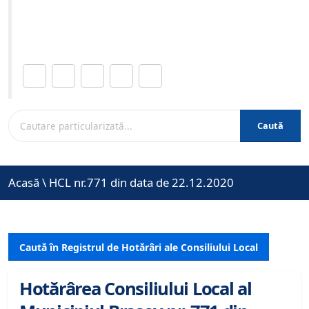
Site-ul oficial al Primariei Municipiului Brasov /
www.brasovcity.ro
Distribuie această pagină.
Caută
Acasă
\
HCL nr.771 din data de 22.12.2020
Caută în Registrul de Hotărâri ale Consiliului Local
Hotărârea Consiliului Local al