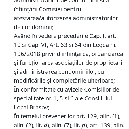
administratorilor de condominii şi a
înfiinţării Comisiei pentru
atestarea/autorizarea administratorilor
de condominii;
Având în vedere prevederile Cap. I, art.
10 şi Cap. VI, Art. 63 şi 64 din Legea nr.
196/2018 privind înfiinţarea, organizarea
şi funcţionarea asociaţiilor de proprietari
şi administrarea condominiilor, cu
modificările și completările ulterioare;
În conformitate cu avizele Comisiilor de
specialitate nr. 1, 5 și 6 ale Consiliului
Local Brașov;
În temeiul prevederilor art. 129, alin. (1),
alin. (2), lit.
d
), alin. (7), lit.
p
), art. 139, alin.