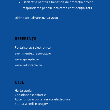
Declarație pentru a beneficia de protecția privind
răspunderea pentru încălcarea confidențialității
Ultima actualizare:
07-08-2026
REFERINȚE
Portal servicii electronice
evenimente.brasovcity.ro
www.spclepbv.ro
www.voluntarbv.ro
UTIL
Harta sitului
Chestionar satisfacție
Autentificare portal servicii electronice
Starea vremii in Brașov