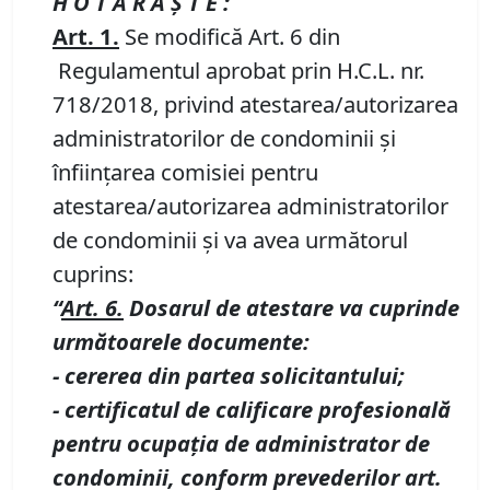
H O T Ă R Ă Ş T E :
Art. 1.
Se modifică Art. 6 din
Regulamentul aprobat prin H.C.L. nr.
718/2018, privind atestarea/autorizarea
administratorilor de condominii şi
înfiinţarea comisiei pentru
atestarea/autorizarea administratorilor
de condominii şi va avea următorul
cuprins:
“
Art. 6.
Dosarul de atestare va cuprinde
următoarele documente:
- cerere
a
din partea solicitantului;
- certificatul de calificare profesională
pentru ocupaţia de administrator de
condominii, conform prevederilor art.