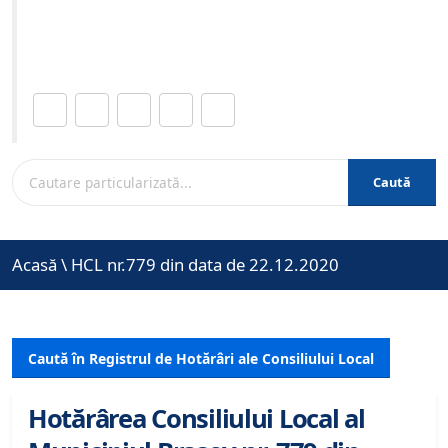
Site-ul oficial al Primariei Municipiului Brasov /
www.brasovcity.ro
Distribuie această pagină.
Caută
Acasă
\
HCL nr.779 din data de 22.12.2020
Caută în Registrul de Hotărâri ale Consiliului Local
Hotărârea Consiliului Local al