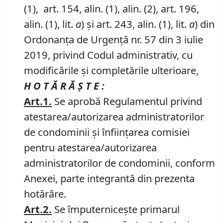
(1), art. 154, alin. (1), alin. (2), art. 196,
alin. (1), lit.
a
) și art. 243, alin. (1), lit.
a
) din
Ordonanța de Urgență nr. 57 din 3 iulie
2019, privind Codul administrativ, cu
modificările și completările ulterioare,
H O T Ă R Ă Ş T E :
Art.1.
Se aprobă Regulamentul privind
atestarea/autorizarea administratorilor
de condominii şi înfiinţarea comisiei
pentru atestarea/autorizarea
administratorilor de condominii, conform
Anexei, parte integrantă din prezenta
hotărâre.
Art.2.
Se împuterniceşte primarul