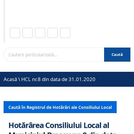
Site-ul oficial al Primariei Municipiului Brasov /
www.brasovcity.ro
Distribuie această pagină.
Caută
Acasă
\
HCL nr.8 din data de 31.01.2020
Caută în Registrul de Hotărâri ale Consiliului Local
Hotărârea Consiliului Local al