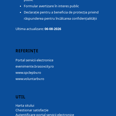
Formular avertizare în interes public
Declarație pentru a beneficia de protecția privind
răspunderea pentru încălcarea confidențialității
Ultima actualizare:
06-08-2026
REFERINȚE
Portal servicii electronice
evenimente.brasovcity.ro
www.spclepbv.ro
www.voluntarbv.ro
UTIL
Harta sitului
Chestionar satisfacție
Autentificare portal servicii electronice