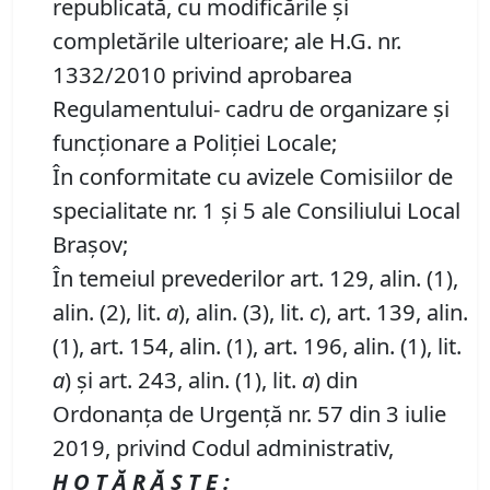
republicată, cu modificările şi
completările ulterioare; ale H.G. nr.
1332/2010 privind aprobarea
Regulamentului- cadru de organizare şi
funcţionare a Poliţiei Locale;
În conformitate cu avizele Comisiilor de
specialitate nr. 1 și 5 ale Consiliului Local
Brașov;
În temeiul prevederilor art. 129, alin. (1),
alin. (2), lit.
a
), alin. (3), lit.
c
), art. 139, alin.
(1), art. 154, alin. (1), art. 196, alin. (1), lit.
a
) și art. 243, alin. (1), lit.
a
) din
Ordonanța de Urgență nr. 57 din 3 iulie
2019, privind Codul administrativ,
H O T Ă R Ă Ş T E :