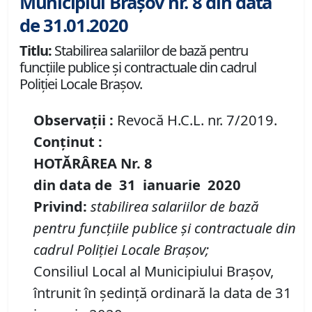
Municipiul Brașov nr. 8 din data
de 31.01.2020
Titlu:
Stabilirea salariilor de bază pentru
funcţiile publice şi contractuale din cadrul
Poliției Locale Brașov.
Observații :
Revocă H.C.L. nr. 7/2019.
Conținut :
HOTĂRÂREA Nr.
8
din data de
31 ianuarie
20
20
Privind
:
stabilirea salariilor de bază
pentru funcţiile publice şi contractuale din
cadrul Poliției Locale Brașov
;
Consiliul Local al Municipiului Brașov,
întrunit în ședință ordinară la data de 31