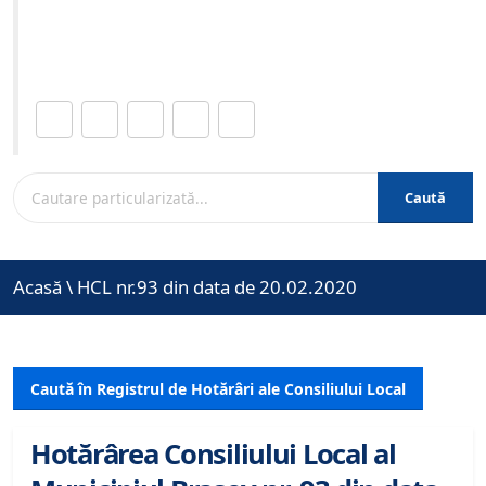
Site-ul oficial al Primariei Municipiului Brasov /
www.brasovcity.ro
Distribuie această pagină.
Caută
Acasă
\
HCL nr.93 din data de 20.02.2020
Caută în Registrul de Hotărâri ale Consiliului Local
Hotărârea Consiliului Local al