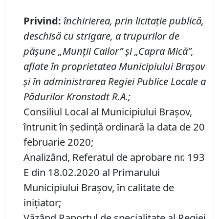
Privind
:
închirierea, prin licitaţie publică,
deschisă cu strigare, a trupurilor de
păşune „Munţii Cailor” şi „Capra Mică”,
aflate în proprietatea Municipiului Braşov
şi în administrarea Regiei Publice Locale a
Pădurilor Kronstadt R.A.
;
Consiliul Local al Municipiului Brașov,
întrunit în ședință ordinară la data de 20
februarie 2020;
Analizând, Referatul de aprobare nr. 193
E din 18.02.2020 al Primarului
Municipiului Braşov, în calitate de
inițiator;
Văzând Raportul de specialitate al Regiei