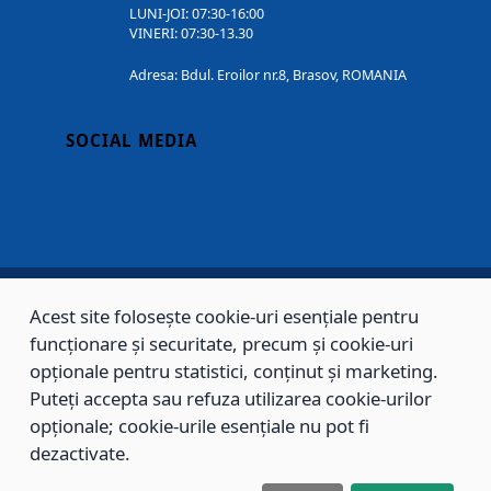
LUNI-JOI: 07:30-16:00
VINERI: 07:30-13.30
Adresa: Bdul. Eroilor nr.8, Brasov, ROMANIA
SOCIAL MEDIA
Acest site folosește cookie-uri esențiale pentru
Copyright © 2002 - 2026 - PRIMĂRIA MUNICIPIULUI BRAȘOV, toate drepturile
funcționare și securitate, precum și cookie-uri
rezervate.
opționale pentru statistici, conținut și marketing.
Puteți accepta sau refuza utilizarea cookie-urilor
Sitemap
Contact
opționale; cookie-urile esențiale nu pot fi
dezactivate.