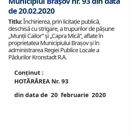
Municipiul Brașov nr. 93 din data
de 20.02.2020
Titlu:
Închirierea, prin licitaţie publică,
deschisă cu strigare, a trupurilor de păşune
„Munţii Cailor” şi „Capra Mică”, aflate în
proprietatea Municipiului Braşov şi în
administrarea Regiei Publice Locale a
Pădurilor Kronstadt R.A.
Conținut :
HOTĂRÂREA Nr.
93
din data de
20 februarie
20
20