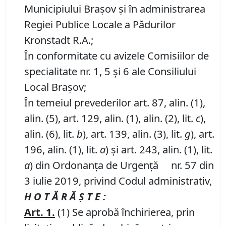
Municipiului Braşov şi în administrarea
Regiei Publice Locale a Pădurilor
Kronstadt R.A.;
În conformitate cu avizele Comisiilor de
specialitate nr. 1, 5 și 6 ale Consiliului
Local Brașov;
În temeiul prevederilor art. 87, alin. (1),
alin. (5), art. 129, alin. (1), alin. (2), lit.
c
),
alin. (6), lit.
b
), art. 139, alin. (3), lit.
g
), art.
196, alin. (1), lit.
a
) și art. 243, alin. (1), lit.
a
) din Ordonanța de Urgență nr. 57 din
3 iulie 2019, privind Codul administrativ,
H O T Ă R Ă Ş T E :
Art.
1
.
(1) Se aprobă închirierea, prin