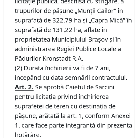
licitaţie publică, deschisă cu strigare, a
trupurilor de păşune „Munţii Cailor” în
suprafaţă de 322,79 ha şi „Capra Mică” în
suprafaţă de 131,22 ha, aflate în
proprietatea Municipiului Braşov şi în
administrarea Regiei Publice Locale a
Pădurilor Kronstadt R.A.
(2) Durata închirierii va fi de 7 ani,
începând cu data semnării contractului.
Art.
2.
Se aprobă Caietul de Sarcini
pentru licitaţia privind închirierea
suprafeţei de teren cu destinaţia de
păşune, arătată la art. 1, conform Anexei
1, care face parte integrantă din prezenta
hotărâre.