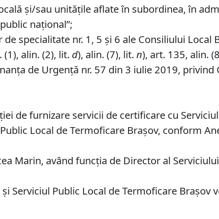
locală şi/sau unităţile aflate în subordinea, în ad
public naţional”;
de specialitate nr. 1, 5 și 6 ale Consiliului Local 
1), alin. (2), lit.
d
), alin. (7), lit.
n
), art. 135, alin. (8
nanța de Urgență nr. 57 din 3 iulie 2019, privind 
i de furnizare servicii de certificare cu Servici
i Public Local de Termoficare Brașov, conform Ane
a Marin, având funcţia de Director al Serviciului
și Serviciul Public Local de Termoficare Brașov v