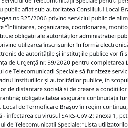
cu Serviciul de Telecomunicaţii Speciale pentru per
 public aflat sub autoritatea Consiliului Local Br
 Legea nr. 325/2006 privind serviciul public de al
re “Înfiinţarea, organizarea, coordonarea, monitor
ie obligaţii ale autorităţilor administraţiei public
nd utilizarea înscrisurilor în formă electronică la
tronic de autorităţile şi instituţiile publice vor 
onanța de Urgență nr. 39/2020 pentru completarea
 de Telecomunicaţii Speciale să furnizeze servicii
rul instituţiilor şi autorităţilor publice, în scopul 
lor de distanţare socială şi de creare a condiţiilo
rantină; obligativitatea asigurării continuităţii fu
lic Local de Termoficare Brașov în regim continuu,
ă - infectarea cu virusul SARS-CoV-2; anexa 1, pct
ui de Telecomunicatii Speciale: “Lista utilizatorilo