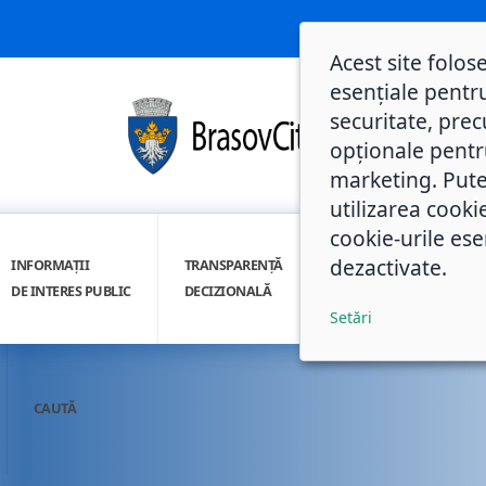
Acest site folos
esențiale pentru
securitate, prec
opționale pentru 
marketing. Pute
utilizarea cooki
cookie-urile ese
dezactivate.
INFORMAȚII
TRANSPARENȚĂ
INTEGRITATE
DE INTERES PUBLIC
DECIZIONALĂ
INSTITUȚIONALĂ
Setări
CAUTĂ