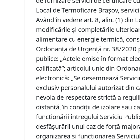
de furnizare servicii de certificare 
Local de Termoficare Brașov, serviciu
Având în vedere art. 8, alin. (1) din
modificările și completările ulterioa
alimentare cu energie termică, constitu
Ordonanța de Urgență nr. 38/2020 privi
publice: „Actele emise în format elec
calificată”; articolul unic din Ord
electronică: „Se desemnează Serviciul
exclusiv personalului autorizat din cad
nevoia de respectare strictă a reguli
distanţă, în condiţii de izolare sau ca
funcționării întregului Serviciu Pub
desfăşurării unui caz de forţă major
organizarea si functionarea Serviciul