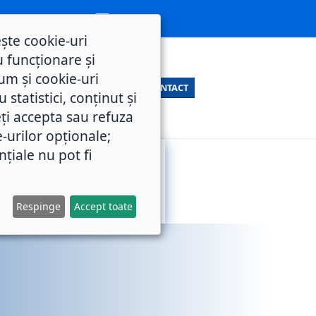
ește cookie-uri
 funcționare și
um și cookie-uri
CONTACT
statistici, conținut și
ți accepta sau refuza
e-urilor opționale;
nțiale nu pot fi
SERVICII
M.O.L.
PUBLICE
Respinge
Accept toate