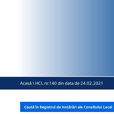
Acasă
\
HCL nr.140 din data de 24.02.2021
Caută în Registrul de Hotărâri ale Consiliului Local