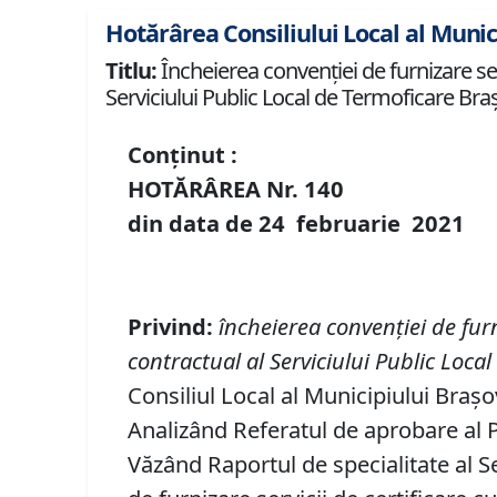
Hotărârea Consiliului Local al Munic
Titlu:
Încheierea convenției de furnizare ser
Serviciului Public Local de Termoficare Braș
Conținut :
HOTĂRÂREA Nr.
140
din data de
24 februarie
20
21
Privind
:
încheierea convenției de furn
contractual al Serviciului Public Local
Consiliul Local al Municipiului Brașo
Analizând Referatul de aprobare al Pr
Văzând Raportul de specialitate al S