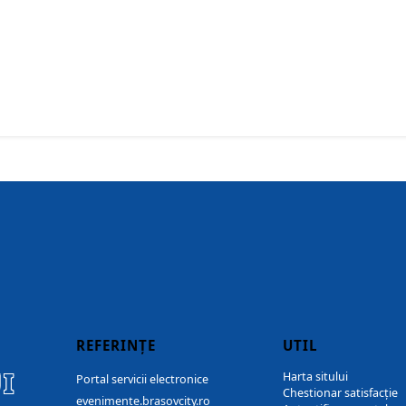
REFERINȚE
UTIL
I
Harta sitului
Portal servicii electronice
Chestionar satisfacție
evenimente.brasovcity.ro