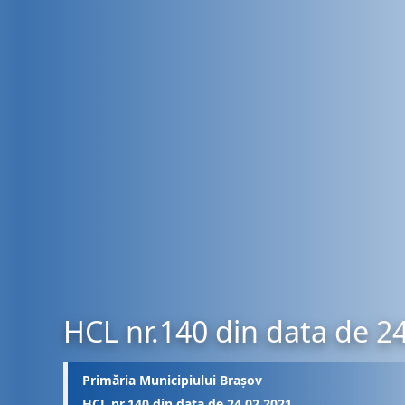
HCL nr.140 din data de 2
Primăria Municipiului Brașov
HCL nr.140 din data de 24.02.2021