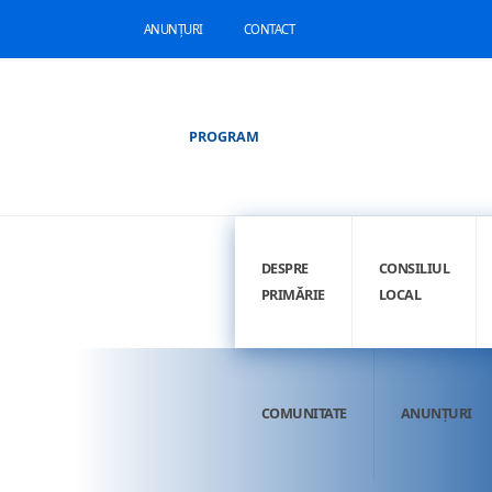
ANUNȚURI
CONTACT
PROGRAM
DESPRE
CONSILIUL
PRIMĂRIE
LOCAL
COMUNITATE
ANUNȚURI