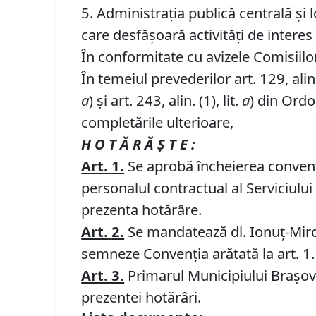
5. Administraţia publică centrală şi 
care desfăşoară activităţi de interes 
În conformitate cu avizele Comisiilor 
În temeiul prevederilor art. 129, alin. (
a
) și art. 243, alin. (1), lit.
a
) din Ordo
completările ulterioare,
H O T Ă R Ă Ş T E :
Art.
1.
Se aprobă încheierea convenție
personalul contractual al Serviciulu
prezenta hotărâre.
Art.
2.
Se mandatează dl. Ionuţ-Mirce
semneze Convenţia arătată la art. 1.
Art. 3.
Primarul Municipiului Brașov 
prezentei hotărâri.