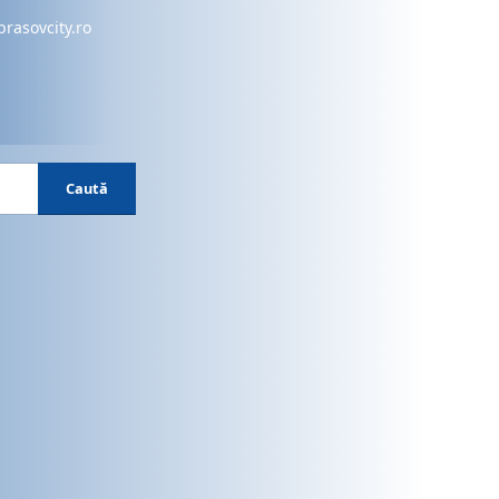
brasovcity.ro
Caută