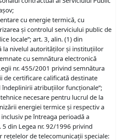
sonalul contractual al Serviciului Public
așov;
imentare cu energie termică, cu
izarea și controlul serviciului public de
e locale”; art. 3, alin. (1) din
 nivelul autorităţilor şi instituţiilor
fi semnate cu semnătura electronică
 Legii nr. 455/2001 privind semnătura
 de certificare calificată destinate
îndeplinirii atribuţiilor funcţionale”;
r tehnice necesare pentru lucrul de la
rnizării energiei termice și respectiv a
 inclusiv pe întreaga perioadă a
. 5 din Legea nr. 92/1996 privind
r reţelelor de telecomunicaţii speciale: