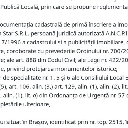
e Publică Locală, prin care se propune reglementare
cumentația cadastrală de primă înscriere a imobil
 Star S.R.L. persoană juridică autorizată A.N.C.P.I.
 7/1996 a cadastrului și a publicității imobiliare, 
re, coroborate cu prevederile Ordinului nr. 700/20
e; ale art. 888 din Codul Civil; ale Legii nr. 422/2
are, privind protejarea monumentelor istorice;
de specialitate nr. 1, 5 și 6 ale Consiliului Local 
, art. 106, alin. (3,) art. 129, alin. (1), alin. (2), lit
 alin. (1), lit.
a
) din Ordonanța de Urgență nr. 57 d
pletările ulterioare,
i situat în Brașov, identificat prin nr. top. 2515,