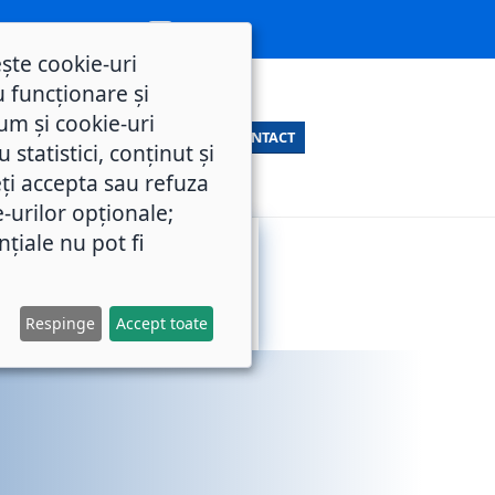
ește cookie-uri
 funcționare și
um și cookie-uri
CONTACT
statistici, conținut și
ți accepta sau refuza
e-urilor opționale;
nțiale nu pot fi
SERVICII
M.O.L.
PUBLICE
Respinge
Accept toate