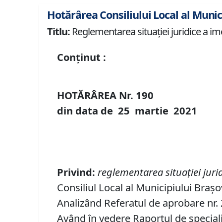
Hotărârea Consiliului Local al Munic
Titlu:
Reglementarea situației juridice a imob
Conținut :
HOTĂRÂREA Nr.
190
din data de
25 martie
20
21
Privind:
reglementarea
situației
jurid
Consiliul Local al Municipiului Brașo
Analizând Referatul de aprobare nr. 2
Având în vedere Raportul de specialit