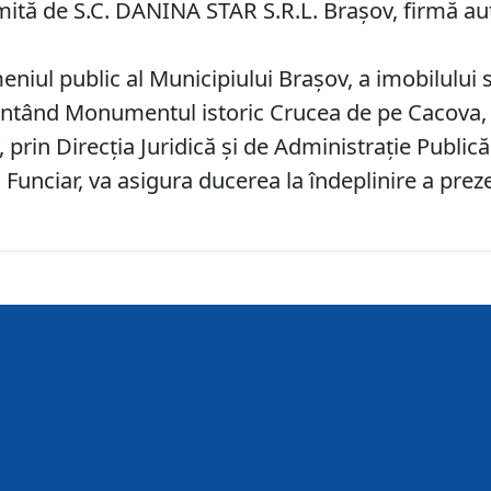
mită de S.C. DANINA STAR S.R.L. Brașov, firmă auto
iul public al Municipiului Braşov, a imobilului si
zentând Monumentul istoric Crucea de pe Cacova, i
prin Direcția Juridică și de Administrație Publică
d Funciar, va asigura ducerea la îndeplinire a prez