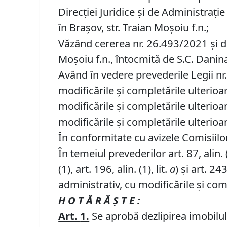
Direcţiei Juridice şi de Administraţi
în Brașov, str. Traian Moșoiu f.n.;
Văzând cererea nr. 26.493/2021 și do
Moșoiu f.n., întocmită de S.C. Danina
Având în vedere prevederile Legii nr.
modificările și completările ulterioa
modificările și completările ulterioar
modificările și completările ulterio
În conformitate cu avizele Comisiilor 
În temeiul prevederilor art. 87, alin. (5)
(1), art. 196, alin. (1), lit.
a
) și art. 243,
administrativ, cu modificările și com
H O T Ă R Ă Ş T E :
Art.
1.
Se aprobă dezlipirea imobilulu