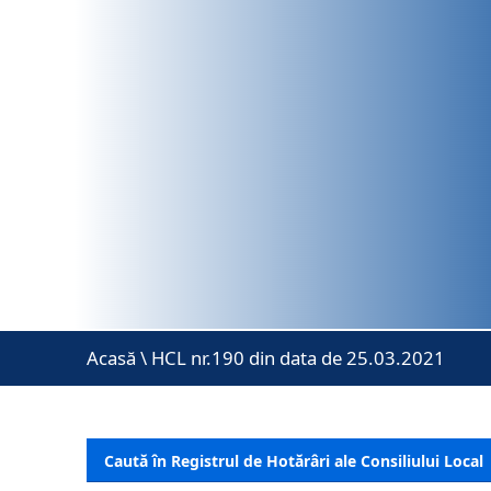
Acasă
\
HCL nr.190 din data de 25.03.2021
Caută în Registrul de Hotărâri ale Consiliului Local