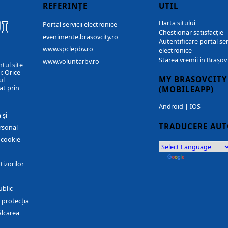
REFERINȚE
UTIL
I
Harta sitului
Portal servicii electronice
Chestionar satisfacție
evenimente.brasovcity.ro
Autentificare portal ser
www.spclepbv.ro
electronice
Starea vremii in Brașov
www.voluntarbv.ro
ntul site
. Orice
MY BRASOVCITY
ul
at prin
(MOBILEAPP)
Android
|
IOS
 și
TRADUCERE AU
rsonal
r cookie
by
Translate
tizorilor
ublic
 protecția
ălcarea