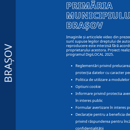
PRIMĂRIA
MUNICIPIULU
BRAȘOV
Imaginile și articolele video din preze
sunt supuse legilor dreptului de autor
reproducere este interzisă fără acord
BRAȘOV
proprietarului acestora. Proiect realiz
programul DigiLOCAL 2025.
Reglementări privind prelucarea
protecția datelor cu caracter pe
Politica de utilizare a modulelo
Optiuni cookie
Informare privind protectia aver
în interes public
Formular avertizare în interes p
Declarație pentru a beneficia de
privind răspunderea pentru înc
confidențialității