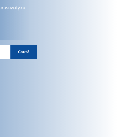
brasovcity.ro
Caută