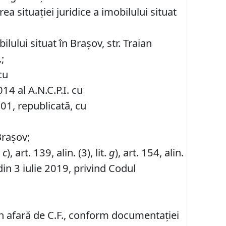
a situației juridice a imobilului situat
ului situat în Brașov, str. Traian
;
cu
14 al A.N.C.P.I. cu
001, republicată, cu
Brașov;
.
c
), art. 139, alin. (3), lit.
g
), art. 154, alin.
in 3 iulie 2019, privind Codul
 în afară de C.F., conform documentației