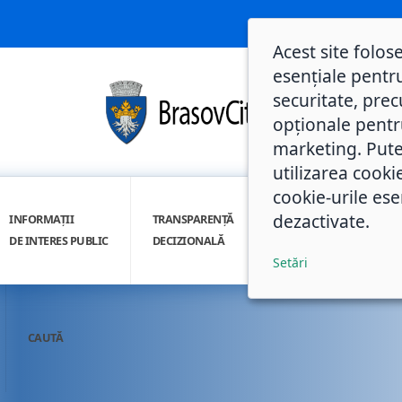
Acest site folos
esențiale pentru
securitate, prec
opționale pentru 
marketing. Pute
utilizarea cooki
cookie-urile ese
dezactivate.
INFORMAȚII
TRANSPARENȚĂ
INTEGRITATE
DE INTERES PUBLIC
DECIZIONALĂ
INSTITUȚIONALĂ
Setări
CAUTĂ