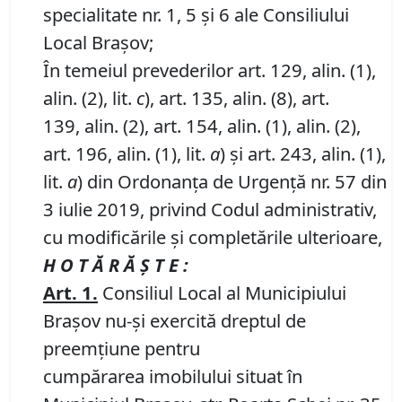
specialitate nr. 1, 5 și 6 ale Consiliului
Local Brașov;
În temeiul prevederilor art. 129, alin. (1),
alin. (2), lit.
c
), art. 135, alin. (8), art.
139, alin. (2), art. 154, alin. (1), alin. (2),
art. 196, alin. (1), lit.
a
) și art. 243, alin. (1),
lit.
a
) din Ordonanța de Urgență nr. 57 din
3 iulie 2019, privind Codul administrativ,
cu modificările și completările ulterioare,
H O T Ă R Ă Ş T E :
Art.
1
.
Consiliul Local al Municipiului
Braşov nu-și exercită dreptul de
preemţiune pentru
cumpărarea imobilului situat în