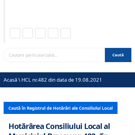
Site-ul oficial al Primariei Municipiului Brasov /
www.brasovcity.ro
Distribuie această pagină.
Caută
Acasă
\
HCL nr.482 din data de 19.08.2021
Caută în Registrul de Hotărâri ale Consiliului Local
Hotărârea Consiliului Local al