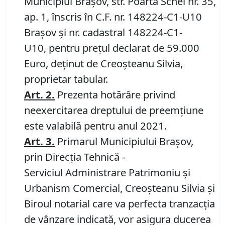
Municipiul Braşov, str. Poarta Schei nr. 35,
ap. 1, înscris în C.F. nr. 148224-C1-U10
Brașov și nr. cadastral 148224-C1-
U10, pentru preţul declarat de 59.000
Euro, deținut de Creoșteanu Silvia,
proprietar tabular.
Art. 2.
Prezenta hotărâre privind
neexercitarea dreptului de preemțiune
este valabilă pentru anul 2021.
Ar
t.
3.
Primarul Municipiului Braşov,
prin Direcţia Tehnică -
Serviciul Administrare Patrimoniu şi
Urbanism Comercial, Creoșteanu Silvia și
Biroul notarial care va perfecta tranzacția
de vânzare indicată, vor asigura ducerea