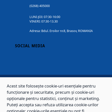
(0268) 405000
LUNI-JOI: 07:30-16:00
VINERI: 07:30-13.30
Adresa: Bdul. Eroilor nr.8, Brasov, ROMANIA
SOCIAL MEDIA
Acest site folosește cookie-uri esențiale pentru
Copyright © 2002 - 2026 - PRIMĂRIA MUNICIPIULUI BRAȘOV, toate drepturile
funcționare și securitate, precum și cookie-uri
rezervate.
opționale pentru statistici, conținut și marketing.
Puteți accepta sau refuza utilizarea cookie-urilor
Sitemap
Contact
opționale; cookie-urile esențiale nu pot fi