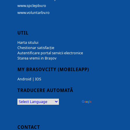
www.spclepbv.ro
www.voluntarbv.ro
UTIL
Harta sitului
Chestionar satisfacție
Autentificare portal servicii electronice
Starea vremii in Brașov
MY BRASOVCITY (MOBILEAPP)
Android
|
IOS
TRADUCERE AUTOMATĂ
Powered by
Translate
CONTACT