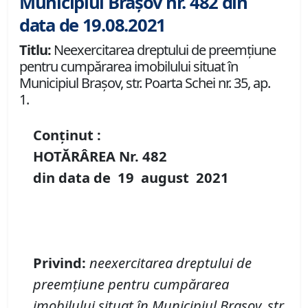
Municipiul Brașov nr. 482 din
data de 19.08.2021
Titlu:
Neexercitarea dreptului de preemţiune
pentru cumpărarea imobilului situat în
Municipiul Braşov, str. Poarta Schei nr. 35, ap.
1.
Conținut :
HOTĂRÂREA Nr.
482
din data de
19 august
20
21
Privind
:
neexercitarea
dreptului de
preemţiune
pentru cumpărarea
imobilului
situat în
Municipiul
Braşov,
str.