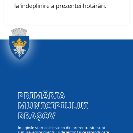
la îndeplinire a prezentei hotărâri.
PRIMĂRIA
MUNICIPIULUI
BRAȘOV
Imaginile și articolele video din prezentul site sunt
supuse legilor dreptului de autor. Orice reproducere