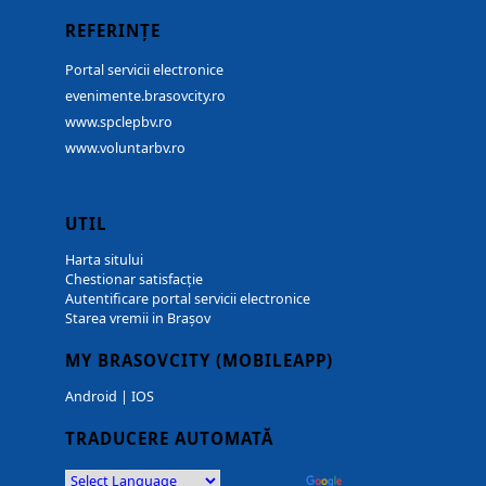
REFERINȚE
Portal servicii electronice
evenimente.brasovcity.ro
www.spclepbv.ro
www.voluntarbv.ro
UTIL
Harta sitului
Chestionar satisfacție
Autentificare portal servicii electronice
Starea vremii in Brașov
MY BRASOVCITY (MOBILEAPP)
Android
|
IOS
TRADUCERE AUTOMATĂ
Powered by
Translate