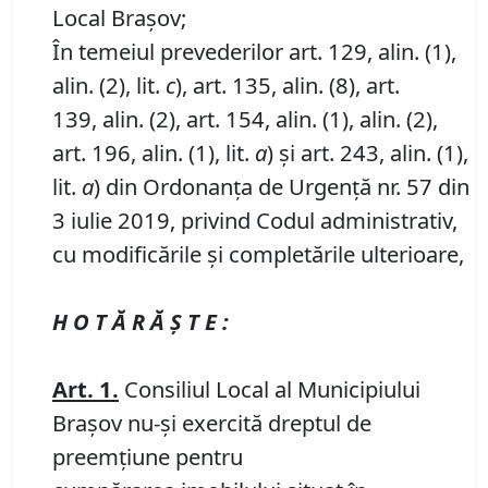
Local Brașov;
În temeiul prevederilor art. 129, alin. (1),
alin. (2), lit.
c
), art. 135, alin. (8), art.
139, alin. (2), art. 154, alin. (1), alin. (2),
art. 196, alin. (1), lit.
a
) și art. 243, alin. (1),
lit.
a
) din Ordonanța de Urgență nr. 57 din
3 iulie 2019, privind Codul administrativ,
cu modificările și completările ulterioare,
H O T Ă R Ă Ş T E :
Art.
1
.
Consiliul Local al Municipiului
Braşov nu-și exercită dreptul de
preemţiune pentru