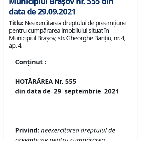
Municipiul Brașov nr. 555 din
data de 29.09.2021
Titlu:
Neexercitarea dreptului de preemţiune
pentru cumpărarea imobilului situat în
Municipiul Braşov, str. Gheorghe Bariţiu, nr. 4,
ap. 4.
Conținut :
HOTĂRÂREA Nr.
555
din data de
29 septembrie
20
21
Privind
:
neexercitarea
dreptului de
preemţiune pentru cumpărarea