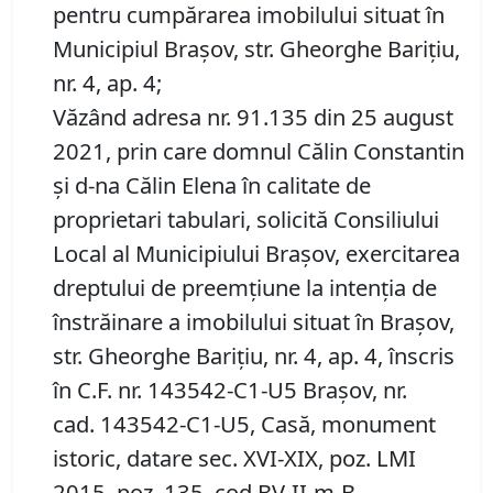
pentru cumpărarea imobilului situat în
Municipiul Braşov, str. Gheorghe Bariţiu,
nr. 4, ap. 4;
Văzând adresa nr. 91.135 din 25 august
2021, prin care domnul Călin Constantin
şi d-na Călin Elena în calitate de
proprietari tabulari, solicită Consiliului
Local al Municipiului Brașov, exercitarea
dreptului de preemţiune la intenția de
înstrăinare a imobilului situat în Braşov,
str. Gheorghe Bariţiu, nr. 4, ap. 4, înscris
în C.F. nr. 143542-C1-U5 Brașov, nr.
cad. 143542-C1-U5, Casă, monument
istoric, datare sec. XVI-XIX, poz. LMI
2015, poz. 135, cod BV-II-m-B-