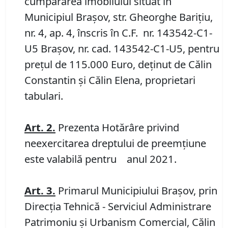
cumpărarea imobilului situat în
Municipiul Braşov, str. Gheorghe Bariţiu,
nr. 4, ap. 4, înscris în C.F. nr. 143542-C1-
U5 Brașov, nr. cad. 143542-C1-U5, pentru
preţul de 115.000 Euro, deținut de Călin
Constantin şi Călin Elena, proprietari
tabulari.
Art.
2
.
Prezenta Hotărâre privind
neexercitarea dreptului de preemțiune
este valabilă pentru anul 2021.
Ar
t.
3
.
Primarul Municipiului Braşov, prin
Direcţia Tehnică - Serviciul Administrare
Patrimoniu şi Urbanism Comercial, Călin