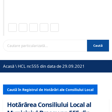
Site-ul oficial al Primariei Municipiului Brasov /
www.brasovcity.ro
Distribuie această pagină.
Caută
Acasă
\
HCL nr.555 din data de 29.09.2021
Caută în Registrul de Hotărâri ale Consiliului Local
Hotărârea Consiliului Local al