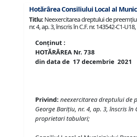
Hotărârea Consiliului Local al Munic
Titlu:
Neexercitarea dreptului de preemţiune
nr. 4, ap. 3, înscris în C.F. nr. 143542-C1-U1
Conținut :
HOTĂRÂREA Nr.
738
din data de
17 decembrie
20
21
Privind
:
neexercitarea
dreptului de
George Barițiu
,
nr.
4
,
ap.
3,
înscris în 
proprietari tabulari
;