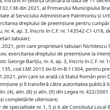
ov, întrunit în ședință ordinară la data de 17 dec
32.138 din 2021, al Primarului Municipiului Braşov
tate al Serviciului Administrare Patrimoniu şi Ur
rcitarea dreptului de preemţiune pentru cumpărar
, nr. 4, ap. 3, înscris în C.F. nr. 143542-C1-U18, d
etari tabulari;
021, prin care proprietarii tabulari Nichitescu S
șov, exercitarea dreptului de preemţiune la intenț
 str. George Barițiu, nr. 4, ap. 3, înscris în C.F.
LMI 135, cod LMI 2015 bv-II-m-B-11304, pentru pre
11.2021, prin care se arată că Statul Român prin 
mțiune și îl transferă către autoritatea publică l
lin. (4), alin. (8) şi alin. (9) din Legea nr. 422/
 şi completările ulterioare;
de specialitate nr. 1, 5 și 6 ale Consiliului Local 