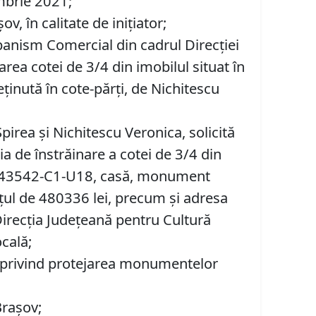
embrie 2021;
, în calitate de inițiator;
banism Comercial din cadrul Direcţiei
ea cotei de 3/4 din imobilul situat în
eținută în cote-părți, de Nichitescu
pirea și Nichitescu Veronica, solicită
ia de înstrăinare a cotei de 3/4 din
 nr. 143542-C1-U18, casă, monument
țul de 480336 lei, precum şi adresa
Direcția Județeană pentru Cultură
ocală;
2001 privind protejarea monumentelor
Brașov;