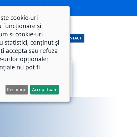
ește cookie-uri
 funcționare și
um și cookie-uri
CONTACT
statistici, conținut și
ți accepta sau refuza
e-urilor opționale;
nțiale nu pot fi
SERVICII
M.O.L.
PUBLICE
Respinge
Accept toate