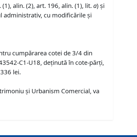
 (1), alin. (2), art. 196, alin. (1), lit.
a
) și
 administrativ, cu modificările și
entru cumpărarea cotei de 3/4 din
. 143542-C1-U18, deținută în cote-părți,
336 lei.
Patrimoniu şi Urbanism Comercial, va