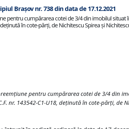
ipiul Brașov nr. 738 din data de 17.12.2021
 pentru cumpărarea cotei de 3/4 din imobilul situat în 
8, deținută în cote-părți, de Nichitescu Spirea și Nichites
 preemţiune pentru cumpărarea
cotei de 3/4 din
im
C
.
F
.
nr.
143542-C1-U18,
deținut
ă
în cote-părți, de
N