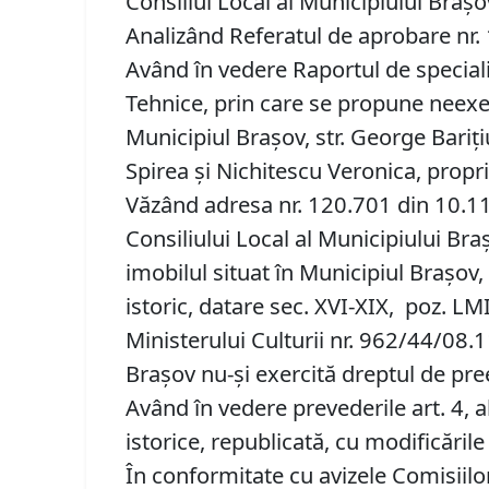
Consiliul Local al Municipiului Braș
Analizând Referatul de aprobare nr. 1
Având în vedere Raportul de speciali
Tehnice, prin care se propune neexe
Municipiul Braşov, str. George Barițiu
Spirea și Nichitescu Veronica, propri
Văzând adresa nr. 120.701 din 10.11.2
Consiliului Local al Municipiului Bra
imobilul situat în Municipiul Braşov,
istoric, datare sec. XVI-XIX, poz. 
Ministerului Culturii nr. 962/44/08.
Brașov nu-și exercită dreptul de pree
Având în vedere prevederile art. 4, a
istorice, republicată, cu modificările
În conformitate cu avizele Comisiilor 