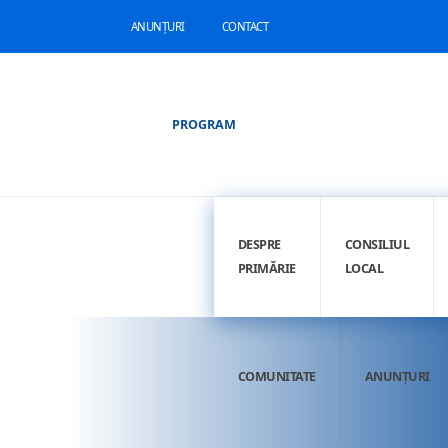
ANUNȚURI
CONTACT
PROGRAM
DESPRE
CONSILIUL
PRIMĂRIE
LOCAL
COMUNITATE
ANUNȚURI