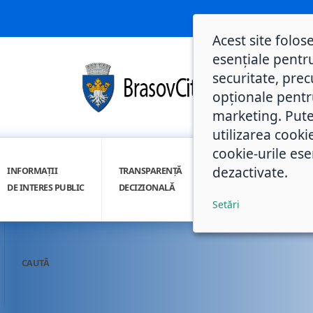
Acest site folos
esențiale pentru
securitate, prec
opționale pentru 
marketing. Pute
utilizarea cooki
cookie-urile ese
dezactivate.
INFORMAȚII
TRANSPARENȚĂ
INTEGRITATE
DE INTERES PUBLIC
DECIZIONALĂ
INSTITUȚIONALĂ
Setări
CAUTĂ