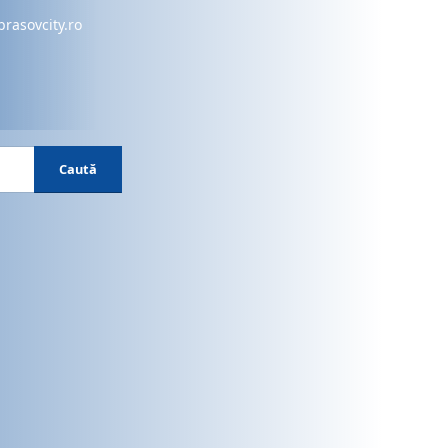
brasovcity.ro
Caută