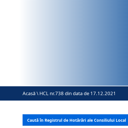
Acasă
\
HCL nr.738 din data de 17.12.2021
Caută în Registrul de Hotărâri ale Consiliului Local