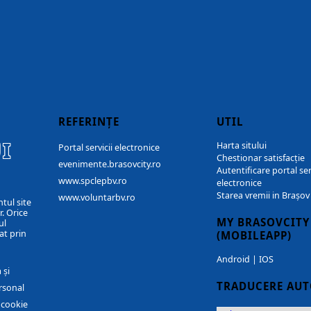
REFERINȚE
UTIL
I
Harta sitului
Portal servicii electronice
Chestionar satisfacție
evenimente.brasovcity.ro
Autentificare portal ser
www.spclepbv.ro
electronice
Starea vremii in Brașov
www.voluntarbv.ro
ntul site
. Orice
MY BRASOVCITY
ul
at prin
(MOBILEAPP)
Android
|
IOS
 și
TRADUCERE AU
rsonal
r cookie