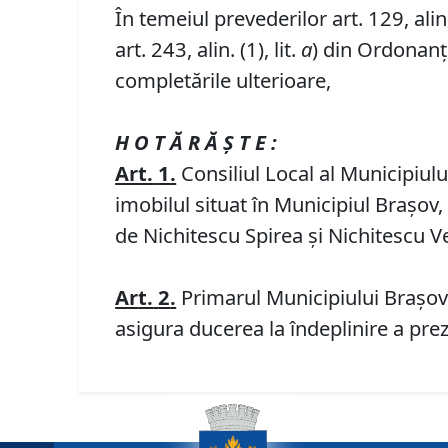
În temeiul prevederilor art. 129, alin. (
art. 243, alin. (1), lit.
a
) din Ordonanța
completările ulterioare,
H O T Ă R Ă Ş T E :
Art.
1
.
Consiliul Local al Municipiul
imobilul situat în Municipiul Braşov, 
de Nichitescu Spirea și Nichitescu Ve
Ar
t.
2
.
Primarul Municipiului Braşov,
asigura ducerea la îndeplinire a prez