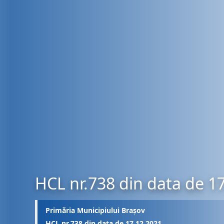
HCL nr.738 din data de 1
Primăria Municipiului Brașov
HCL nr.738 din data de 17.12.2021