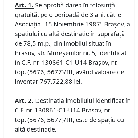
Art.
1.
Se aprobă darea în folosinţă
gratuită, pe o perioadă de 3 ani, către
Asociaţia "15 Noiembrie 1987" Braşov, a
spaţiului cu altă destinație în suprafaţă
de 78,5 m.p., din imobilul situat în
Braşov, str. Mureșenilor nr. 5, identificat
în C.F. nr. 130861-C1-U14 Brașov, nr.
top. (5676, 5677)/III, având valoare de
inventar 767.722,88 lei.
Art.
2
.
Destinaţia imobilului identificat în
C.F. nr. 130861-C1-U14 Brașov, nr.
top. (5676, 5677)/III, este de spațiu cu
altă destinație.