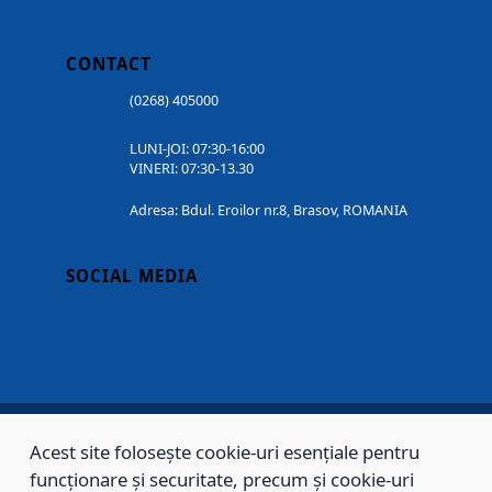
CONTACT
(0268) 405000
LUNI-JOI: 07:30-16:00
VINERI: 07:30-13.30
Adresa: Bdul. Eroilor nr.8, Brasov, ROMANIA
SOCIAL MEDIA
Acest site folosește cookie-uri esențiale pentru
Copyright © 2002 - 2026 - PRIMĂRIA MUNICIPIULUI BRAȘOV, toate drepturile
funcționare și securitate, precum și cookie-uri