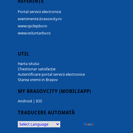
REFERINȚE
Portal servicii electronice
evenimente.brasovcity.ro
www.spclepbv.ro
www.voluntarbv.ro
UTIL
Harta sitului
Chestionar satisfacție
Autentificare portal servicii electronice
Starea vremii in Brașov
MY BRASOVCITY (MOBILEAPP)
Android
|
IOS
TRADUCERE AUTOMATĂ
Powered by
Translate