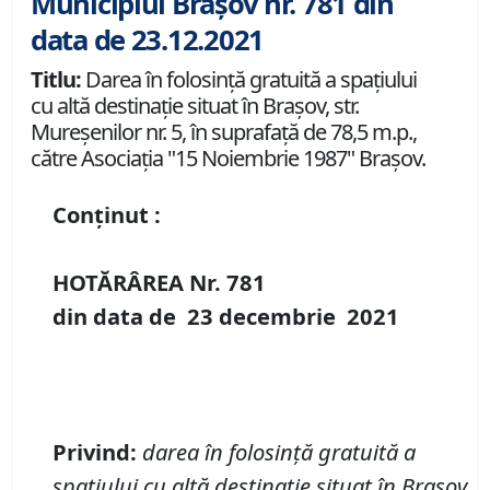
Municipiul Brașov nr. 781 din
data de 23.12.2021
Titlu:
Darea în folosinţă gratuită a spaţiului
cu altă destinaţie situat în Braşov, str.
Mureşenilor nr. 5, în suprafaţă de 78,5 m.p.,
către Asociaţia "15 Noiembrie 1987" Braşov.
Conținut :
HOTĂRÂREA Nr.
781
din data de
23 decembrie
20
21
Privind
:
darea în folosinţă gratuită a
spaţiului cu altă destinaţie situat în Braşov,