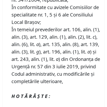
În conformitate cu avizele Comisiilor de
specialitate nr. 1, 5 și 6 ale Consiliului
Local Brașov;
În temeiul prevederilor art. 106, alin. (1),
alin. (3), art. 129, alin. (1), alin. (2), lit.
c
),
alin. (6), lit.
a
), art. 135, alin. (8), art. 139,
alin. (3), lit.
g
), art. 196, alin. (1), lit.
a
) și
art. 243, alin. (1), lit.
a
) din Ordonanța de
Urgență nr. 57 din 3 iulie 2019, privind
Codul administrativ, cu modificările și
completările ulterioare,
H O T Ă R Ă Ş T E :