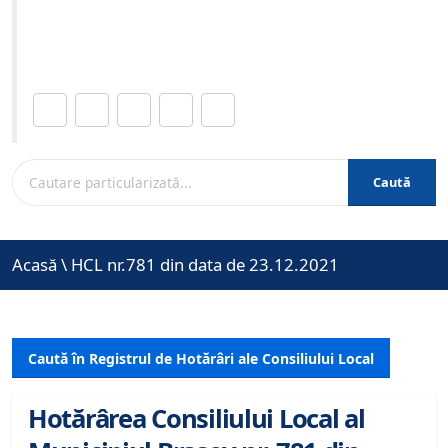
Site-ul oficial al Primariei Municipiului Brasov /
www.brasovcity.ro
Distribuie această pagină.
Caută
Acasă
\
HCL nr.781 din data de 23.12.2021
Caută în Registrul de Hotărâri ale Consiliului Local
Hotărârea Consiliului Local al