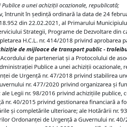
 Publice a unei achiziţii ocazionale
, republicată;
v, întrunit în ședință ordinară la data de 24 febru
8.952 din 22.02.2021, al Primarului Municipiului B
rviciului Strategii, Programe de Dezvoltare din cad
etarea H.C.L. nr. 414/2018 privind aprobarea part
hiziţie de mijloace de transport public
-
troleib
Acordului de parteneriat şi a Protocolului de aso
dministraţiei Publice a unei achiziţii ocazionale, r
ței de Urgență nr. 47/2018 privind stabilirea un
uvernului nr. 477/2020 privind organizarea şi fun
; ale Legii nr. 98/2016 privind achiziţiile publice,
ță nr. 40/2015 privind gestionarea financiară a 
le și completările ulterioare; ale Hotărârii nr
ilor Ordonanţei de Urgenţă a Guvernului nr. 40/