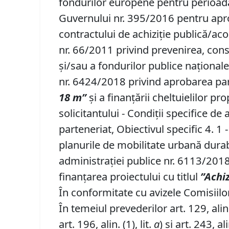
fondurilor europene pentru perioada
Guvernului nr. 395/2016 pentru apro
contractului de achiziție publică/ac
nr. 66/2011 privind prevenirea, cons
şi/sau a fondurilor publice naţionale
nr. 6424/2018 privind aprobarea part
18
m”
și a finanțării cheltuielilor p
solicitantului - Condiţii specifice 
parteneriat, Obiectivul specific 4. 1
planurile de mobilitate urbană durabi
administraţiei publice nr. 6113/2018
finanțarea proiectului cu titlul
”Achiz
În conformitate cu avizele Comisiilor 
În temeiul prevederilor art. 129, alin. (
art. 196, alin. (1), lit.
a
) și art. 243, ali