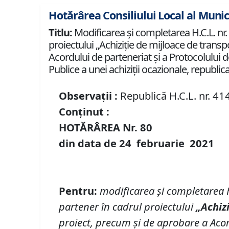
Hotărârea Consiliului Local al Munic
Titlu:
Modificarea și completarea H.C.L. nr. 
proiectului „Achiziţie de mijloace de transp
Acordului de parteneriat şi a Protocolului d
Publice a unei achiziţii ocazionale, republica
Observații :
Republică H.C.L. nr. 41
Conținut :
HOTĂRÂREA Nr.
80
din data de
24 februarie
20
21
Pentru
:
modificarea
și completarea
partener în cadrul proiectului
„Achiz
proiect, precum şi de aprobare a Acor