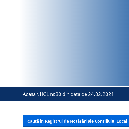
Acasă
\
HCL nr.80 din data de 24.02.2021
Caută în Registrul de Hotărâri ale Consiliului Local