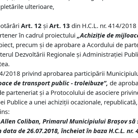
pletările ulterioare,
hotărâri
Art.
12
și
Art.
13
din H.C.L. nr. 414/2018 
rtener în cadrul proiectului
„Achiziţie de mijloac
roiect, precum şi de aprobare a Acordului de parte
erul Dezvoltării Regionale şi Administraţiei Public
tea.
4/2018 privind aprobarea participării Municipiulu
oace de transport public - troleibuze”,
de aprobar
 parteneriat şi a Protocolului de asociere privin
ei Publice a unei achiziţii ocazionale, republicată
ins:
Allen Coliban, Primarul Municipiului Brașov să
n data de 26.07.2018, încheiat în baza
H.C.L
. nr.