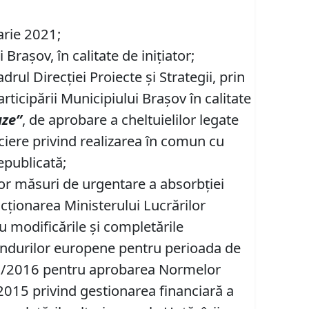
arie 2021;
raşov, în calitate de inițiator;
rul Direcției Proiecte și Strategii, prin
icipării Municipiului Braşov în calitate
uze”
, de aprobare a cheltuielilor legate
ciere privind realizarea în comun cu
epublicată;
or măsuri de urgentare a absorbției
cţionarea Ministerului Lucrărilor
 cu modificările și completările
fondurilor europene pentru perioada de
. 93/2016 pentru aprobarea Normelor
2015 privind gestionarea financiară a