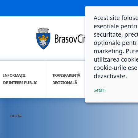
Acest site folos
esențiale pentru
securitate, prec
opționale pentru 
marketing. Pute
utilizarea cooki
cookie-urile ese
dezactivate.
INFORMAȚII
TRANSPARENȚĂ
INTEGRITATE
DE INTERES PUBLIC
DECIZIONALĂ
INSTITUȚIONALĂ
Setări
CAUTĂ