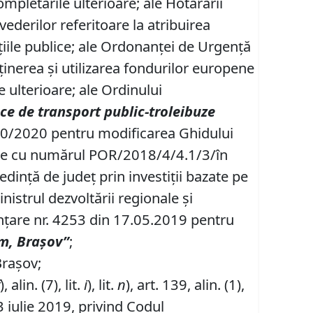
pletările ulterioare; ale Hotărârii
derilor referitoare la atribuirea
țiile publice; ale Ordonanței de Urgență
ţinerea şi utilizarea fondurilor europene
e ulterioare; ale Ordinului
ace de transport public-troleibuze
 3860/2020 pentru modificarea Ghidului
iecte cu numărul POR/2018/4/4.1/3/în
edinţă de judeţ prin investiţii bazate pe
istrul dezvoltării regionale şi
anțare nr. 4253 din 17.05.2019 pentru
m, Brașov
”
;
Brașov;
f
), alin. (7), lit.
i
), lit.
n
), art. 139, alin. (1),
 iulie 2019, privind Codul