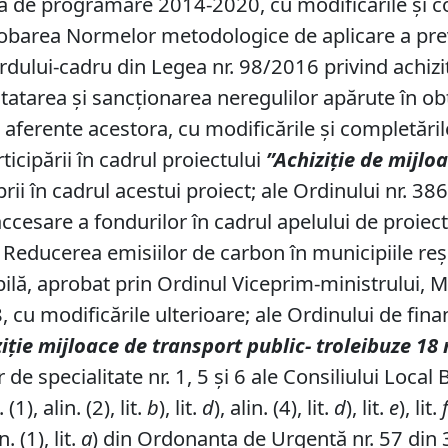
 de programare 2014-2020, cu modificările și com
barea Normelor metodologice de aplicare a preve
ordului-cadru din Legea nr. 98/2016 privind achizi
tatarea şi sancţionarea neregulilor apărute în ob
 aferente acestora, cu modificările și completăril
icipării în cadrul proiectului
”Achiziție de mijlo
roprii în cadrul acestui proiect; ale Ordinului nr.
de accesare a fondurilor în cadrul apelului de pro
 - Reducerea emisiilor de carbon în municipiile reş
lă, aprobat prin Ordinul Viceprim-ministrului, Min
, cu modificările ulterioare; ale Ordinului de fin
iție mijloace de transport public- troleibuze 18
de specialitate nr. 1, 5 și 6 ale Consiliului Local 
1), alin. (2), lit.
b
), lit.
d
), alin. (4), lit.
d
), lit.
e
), lit.
n. (1), lit.
a
) din Ordonanța de Urgență nr. 57 din 3