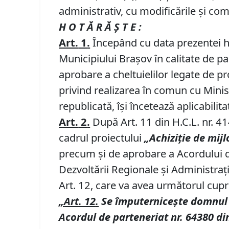
administrativ, cu modificările și com
H O T Ă R Ă Ş T E :
Art.
1
.
Începând cu data prezentei 
Municipiului Braşov în calitate de pa
aprobare a cheltuielilor legate de p
privind realizarea în comun cu Minist
republicată, își încetează aplicabilita
Art.
2
.
După Art. 11 din H.C.L. nr. 41
cadrul proiectului
„Achiziţie de mijl
precum şi de aprobare a Acordului de
Dezvoltării Regionale şi Administraţi
Art. 12, care va avea următorul cupr
„
Art. 12
.
Se împuternicește domnul 
Acordul de parteneriat nr. 64380 di