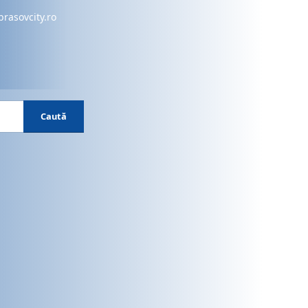
brasovcity.ro
Caută