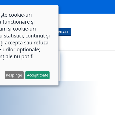
ește cookie-uri
 funcționare și
um și cookie-uri
CONTACT
statistici, conținut și
ți accepta sau refuza
e-urilor opționale;
nțiale nu pot fi
SERVICII
M.O.L.
PUBLICE
Respinge
Accept toate