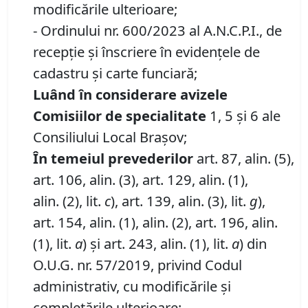
modificările ulterioare;
- Ordinului nr. 600/2023 al A.N.C.P.I., de
recepție şi înscriere în evidenţele de
cadastru şi carte funciară;
Luând în considerare avizele
Comisiilor de specialitate
1, 5 și 6 ale
Consiliului Local Brașov;
În temeiul prevederilor
art. 87, alin. (5),
art. 106, alin. (3), art. 129, alin. (1),
alin. (2), lit.
c
), art. 139, alin. (3), lit.
g
),
art. 154, alin. (1), alin. (2), art. 196, alin.
(1), lit.
a
) și art. 243, alin. (1), lit.
a
) din
O.U.G. nr. 57/2019, privind Codul
administrativ, cu modificările și
completările ulterioare;