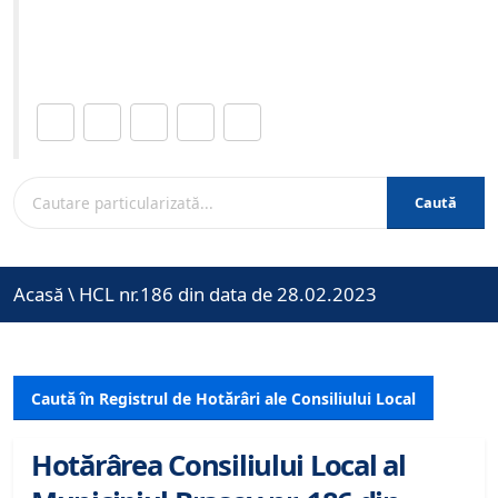
Site-ul oficial al Primariei Municipiului Brasov /
www.brasovcity.ro
Distribuie această pagină.
Caută
Acasă
\
HCL nr.186 din data de 28.02.2023
Caută în Registrul de Hotărâri ale Consiliului Local
Hotărârea Consiliului Local al