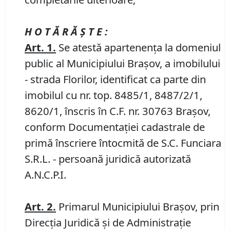
H O T Ă R Ă Ş T E :
Art. 1.
Se atestă apartenenţa la domeniul
public al Municipiului Braşov, a imobilului
- strada Florilor, identificat ca parte din
imobilul cu nr. top. 8485/1, 8487/2/1,
8620/1, înscris în C.F. nr. 30763 Brașov,
conform Documentației cadastrale de
primă înscriere întocmită de S.C. Funciara
S.R.L. - persoană juridică autorizată
A.N.C.P.I.
Art.
2
.
Primarul Municipiului Brașov, prin
Direcția Juridică și de Administrație