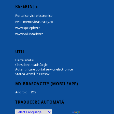
REFERINȚE
Portal servicii electronice
evenimente.brasovcity.ro
www.spclepbv.ro
www.voluntarbv.ro
UTIL
Harta sitului
Chestionar satisfacție
Autentificare portal servicii electronice
Starea vremii in Brașov
MY BRASOVCITY (MOBILEAPP)
Android
|
IOS
TRADUCERE AUTOMATĂ
Powered by
Translate