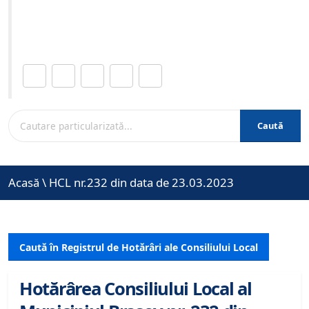
Site-ul oficial al Primariei Municipiului Brasov /
www.brasovcity.ro
Distribuie această pagină.
Caută
Acasă
\
HCL nr.232 din data de 23.03.2023
Caută în Registrul de Hotărâri ale Consiliului Local
Hotărârea Consiliului Local al