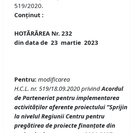
519/2020.
Conținut :
HOTĂRÂREA Nr.
232
din data de
23 martie
20
23
P
entru
:
modificarea
H
.
C
.
L
.
nr.
519/18.09.2020 privind
Acordul
de Parteneriat pentru implementarea
activităților aferente proiectului ”Sprijin
la nivelul Regiunii Centru pentru
pregătirea de proiecte finanțate din