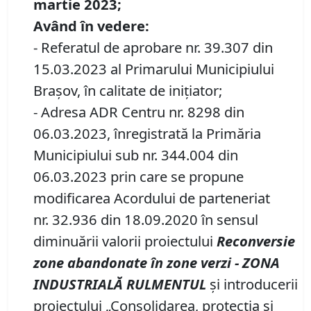
martie 2023;
Având în vedere:
- Referatul de aprobare nr. 39.307 din
15.03.2023 al Primarului Municipiului
Braşov, în calitate de inițiator;
- Adresa ADR Centru nr. 8298 din
06.03.2023, înregistrată la Primăria
Municipiului sub nr. 344.004 din
06.03.2023 prin care se propune
modificarea Acordului de parteneriat
nr. 32.936 din 18.09.2020 în sensul
diminuării valorii proiectului
R
econversie
z
one
a
bandonate
î
n
z
one
v
erzi
-
ZONA
INDUSTRIAL
Ă
RULMENTUL
și introducerii
proiectului „Consolidarea, protecția și