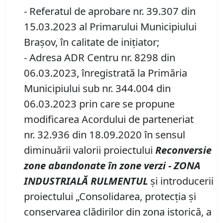
- Referatul de aprobare nr. 39.307 din
15.03.2023 al Primarului Municipiului
Braşov, în calitate de inițiator;
- Adresa ADR Centru nr. 8298 din
06.03.2023, înregistrată la Primăria
Municipiului sub nr. 344.004 din
06.03.2023 prin care se propune
modificarea Acordului de parteneriat
nr. 32.936 din 18.09.2020 în sensul
diminuării valorii proiectului
R
econversie
z
one
a
bandonate
î
n
z
one
v
erzi
-
ZONA
INDUSTRIAL
Ă
RULMENTUL
și introducerii
proiectului „Consolidarea, protecția și
conservarea clădirilor din zona istorică, a