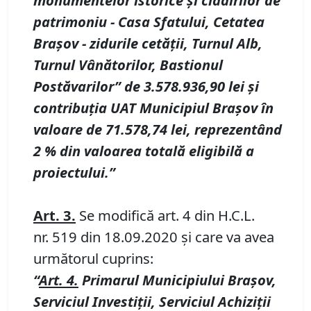
monumentelor istorice și clădirilor de
patrimoniu
- Casa Sfatului, Cetatea
Brașov
- zidurile cetății, Turnul Alb,
Turnul Vânătorilor, Bastionul
Postăvarilor” de 3.578.936,90 lei și
contribuția UAT Municipiul Brașov în
valoare de 71.578,74 lei, reprezentând
2
% din valoarea totală eligibilă a
proiectului.”
Art.
3.
Se modifică art. 4 din H.C.L.
nr. 519 din 18.09.2020 și care va avea
următorul cuprins:
“
Art.
4.
Primarul Municipiului Brașov,
Serviciul Investiții, Serviciul Achiziții