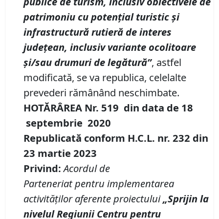
publice de turism, inclusiv obiectivele de
patrimoniu cu potențial turistic și
infrastructură rutieră de interes
județean, inclusiv variante ocolitoare
și/sau drumuri de legătură”
, astfel
modificată, se va republica, celelalte
prevederi rămânând neschimbate.
HOTĂRÂREA Nr.
519
din data de
18
septembrie
20
20
Republicată conform H.C.L. nr.
232
din
23 martie 2023
Privind
:
A
cordul de
Parteneriat
pentru
implementarea
activităților aferente proiectului
„
Sprijin la
nivelul Regiunii Centru pentru