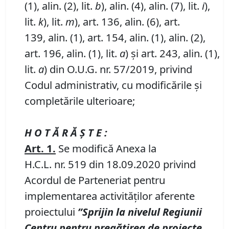
(1), alin. (2), lit.
b
), alin. (4), alin. (7), lit.
i
),
lit.
k
), lit.
m
), art. 136, alin. (6), art.
139, alin. (1), art. 154, alin. (1), alin. (2),
art. 196, alin. (1), lit.
a
) și art. 243, alin. (1),
lit.
a
) din O.U.G. nr. 57/2019, privind
Codul administrativ, cu modificările și
completările ulterioare;
H O T Ă R Ă Ş T E :
Art.
1.
Se modifică Anexa la
H.C.L. nr. 519 din 18.09.2020 privind
Acordul de Parteneriat pentru
implementarea activităților aferente
proiectului
”Sprijin la nivelul Regiunii
Centru pentru pregătirea de proiecte