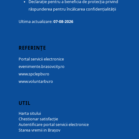
Declarație pentru a beneficia de protecția privind
răspunderea pentru încălcarea confidențialității
Ultima actualizare:
07-08-2026
REFERINȚE
Portal servicii electronice
evenimente.brasovcity.ro
www.spclepbv.ro
www.voluntarbv.ro
UTIL
Harta sitului
Chestionar satisfacție
Autentificare portal servicii electronice
Starea vremii in Brașov