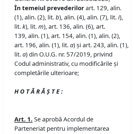
În temeiul prevederilor
art. 129, alin.
(1), alin. (2), lit.
b
), alin. (4), alin. (7), lit.
i
),
lit.
k
), lit.
m
), art. 136, alin. (6), art.
139, alin. (1), art. 154, alin. (1), alin. (2),
art. 196, alin. (1), lit.
a
) și art. 243, alin. (1),
lit.
a
) din O.U.G. nr. 57/2019, privind
Codul administrativ, cu modificările și
completările ulterioare;
H O T Ă R Ă Ş T E :
Art.
1
.
Se aprobă Acordul de
Parteneriat pentru implementarea