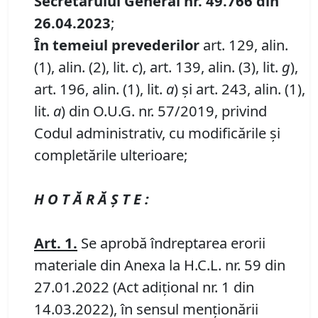
Secretarului General nr. 49.766 din
26.04.2023
;
În temeiul prevederilor
art. 129, alin.
(1), alin. (2), lit.
c
), art. 139, alin. (3), lit.
g
),
art. 196, alin. (1), lit.
a
) și art. 243, alin. (1),
lit.
a
) din O.U.G. nr. 57/2019, privind
Codul administrativ, cu modificările și
completările ulterioare;
H O T Ă R Ă Ş T E :
Art.
1
.
Se aprobă îndreptarea erorii
materiale din Anexa la H.C.L. nr. 59 din
27.01.2022 (Act adițional nr. 1 din
14.03.2022), în sensul menționării