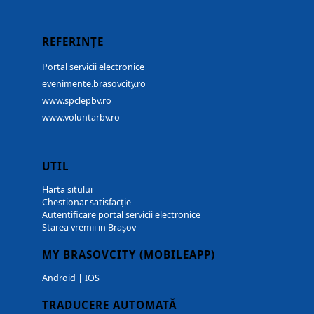
REFERINȚE
Portal servicii electronice
evenimente.brasovcity.ro
www.spclepbv.ro
www.voluntarbv.ro
UTIL
Harta sitului
Chestionar satisfacție
Autentificare portal servicii electronice
Starea vremii in Brașov
MY BRASOVCITY (MOBILEAPP)
Android
|
IOS
TRADUCERE AUTOMATĂ