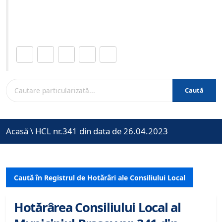
Site-ul oficial al Primariei Municipiului Brasov /
www.brasovcity.ro
Distribuie această pagină.
Caută
Acasă
\
HCL nr.341 din data de 26.04.2023
Caută în Registrul de Hotărâri ale Consiliului Local
Hotărârea Consiliului Local al