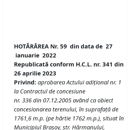
HOTĂRÂREA Nr.
59
din data de
27
ianuarie
20
22
Republicată conform H.C.L. nr.
341
din
26 aprilie 2023
Privind
:
aprobarea Actului adiţional
nr.
1
la
Contractul de concesiune
nr.
336
din
07.12
.2005
având ca obiect
concesionarea
terenul
ui
,
în suprafață de
1761,6
m
.
p
. (pe hârtie 1762 m
.
p.),
situat
în
M
un
icipiul
Brașov
, str. Hărmanului,