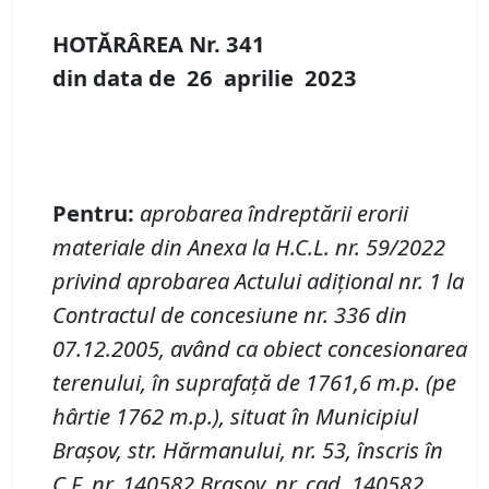
HOTĂRÂREA Nr.
341
din data de
26 aprilie
20
23
P
entru:
aprobarea îndreptării erorii
materiale din Anexa la H
.
C
.
L
.
nr. 59/2022
privind aprobarea Actului adiţional nr.
1 la
Contractul de concesiune nr.
336 din
07.12.2005
,
având ca obiect concesionarea
terenului, în suprafață de 1761,6 m
.
p. (pe
hârtie 1762 m
.
p.), situat în Municipiul
Brașov, str. Hărmanului, nr.
53, înscris în
C.F.
nr.
140582 Brașov, nr. cad.
140582,