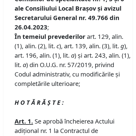
ale Consiliului Local Brașov
și avizul
Secretarului General nr. 49.766 din
26.04.2023
;
În temeiul prevederilor
art. 129, alin.
(1), alin. (2), lit.
c
), art. 139, alin. (3), lit.
g
),
art. 196, alin. (1), lit.
a
) și art. 243, alin. (1),
lit.
a
) din O.U.G. nr. 57/2019, privind
Codul administrativ, cu modificările și
completările ulterioare;
H O T Ă R Ă Ş T E :
Art.
1
.
Se aprobă încheierea Actului
adiţional nr. 1 la Contractul de