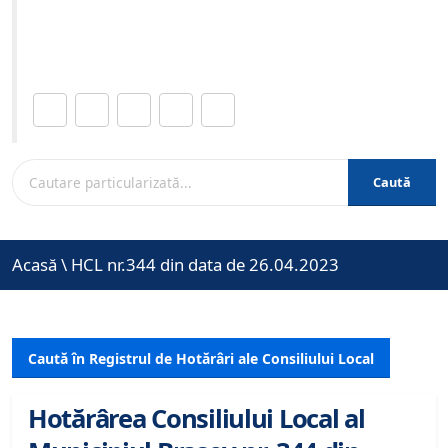
Site-ul oficial al Primariei Municipiului Brasov /
www.brasovcity.ro
Distribuie această pagină.
Caută
Acasă
\
HCL nr.344 din data de 26.04.2023
Caută în Registrul de Hotărâri ale Consiliului Local
Hotărârea Consiliului Local al