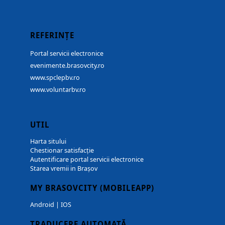
REFERINȚE
Portal servicii electronice
evenimente.brasovcity.ro
www.spclepbv.ro
www.voluntarbv.ro
UTIL
Harta sitului
Chestionar satisfacție
Autentificare portal servicii electronice
Starea vremii in Brașov
MY BRASOVCITY (MOBILEAPP)
Android
|
IOS
TRADUCERE AUTOMATĂ