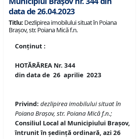
Municipiul Brașov nr. 344 din
data de 26.04.2023
Titlu:
Dezlipirea imobilului situat în Poiana
Brașov, str. Poiana Mică f.n.
Conținut :
HOTĂRÂREA Nr.
344
din data de
26 aprilie
20
23
Privind:
dezlipirea imobilului situat
î
n
Poian
a
Brașov
, str. Poiana Mic
ă
f
.
n
.;
Consiliul Local al Municipiului Brașov,
întrunit în ședință
ordinară
, azi
26