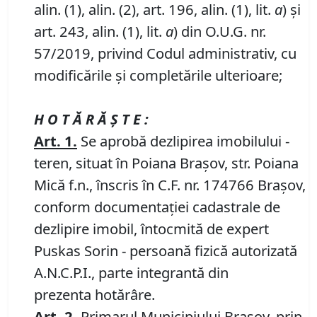
alin. (1), alin. (2), art. 196, alin. (1), lit.
a
) și
art. 243, alin. (1), lit.
a
) din O.U.G. nr.
57/2019, privind Codul administrativ, cu
modificările și completările ulterioare;
H O T Ă R Ă Ş T E :
Art. 1.
Se aprobă dezlipirea imobilului -
teren, situat în Poiana Braşov, str. Poiana
Mică f.n., înscris în C.F. nr. 174766 Braşov,
conform documentaţiei cadastrale de
dezlipire imobil, întocmită de expert
Puskas Sorin - persoană fizică autorizată
A.N.C.P.I., parte integrantă din
prezenta hotărâre.
Art. 2.
Primarul Municipiului Brașov, prin