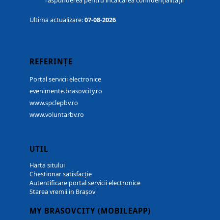
răspunderea pentru încălcarea confidențialității
Ultima actualizare:
07-08-2026
REFERINȚE
Portal servicii electronice
evenimente.brasovcity.ro
www.spclepbv.ro
www.voluntarbv.ro
UTIL
Harta sitului
Chestionar satisfacție
Autentificare portal servicii electronice
Starea vremii in Brașov
MY BRASOVCITY (MOBILEAPP)