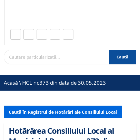
Site-ul oficial al Primariei Municipiului Brasov /
www.brasovcity.ro
Distribuie această pagină.
Caută
Acasă
\
HCL nr.373 din data de 30.05.2023
Caută în Registrul de Hotărâri ale Consiliului Local
Hotărârea Consiliului Local al