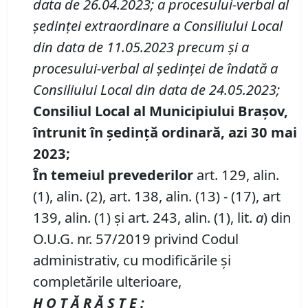
data de
26.04.2023; a proces
ului-verbal al
ședin
țe
i extraordinare a Consiliului Local
din data de 11.05.2023 precum și a
procesului-verbal al ședinței de îndată a
Consiliului Local din data de 24.05.2023;
Consiliul Local al Municipiului Brașov,
întrunit în ședință ordinară, azi 30 mai
2023;
În temeiul prevederilor
art. 129, alin.
(1), alin. (2), art. 138, alin. (13) - (17), art
139, alin. (1) şi art. 243, alin. (1), lit.
a
) din
O.U.G. nr. 57/2019 privind Codul
administrativ, cu modificările și
completările ulterioare,
H O T Ă R Ă Ş T E :