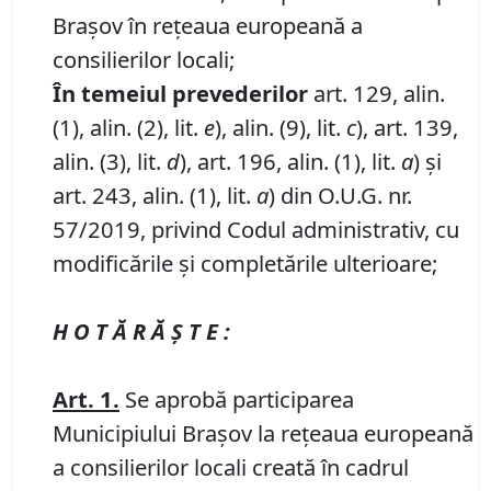
Brașov în rețeaua europeană a
consilierilor locali;
În temeiul prevederilor
art. 129, alin.
(1), alin. (2), lit.
e
), alin. (9), lit.
c
), art. 139,
alin. (3), lit.
d
), art. 196, alin. (1), lit.
a
) și
art. 243, alin. (1), lit.
a
) din O.U.G. nr.
57/2019, privind Codul administrativ, cu
modificările și completările ulterioare;
H O T Ă R Ă Ş T E :
Art.
1
.
Se aprobă participarea
Municipiului Brașov la rețeaua europeană
a consilierilor locali creată în cadrul