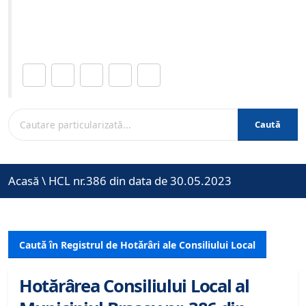
Site-ul oficial al Primariei Municipiului Brasov /
www.brasovcity.ro
Distribuie această pagină.
Caută
Acasă
\
HCL nr.386 din data de 30.05.2023
Caută în Registrul de Hotărâri ale Consiliului Local
Hotărârea Consiliului Local al