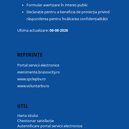
Formular avertizare în interes public
Declarație pentru a beneficia de protecția privind
răspunderea pentru încălcarea confidențialității
Ultima actualizare:
06-08-2026
REFERINȚE
Portal servicii electronice
evenimente.brasovcity.ro
www.spclepbv.ro
www.voluntarbv.ro
UTIL
Harta sitului
Chestionar satisfacție
Autentificare portal servicii electronice