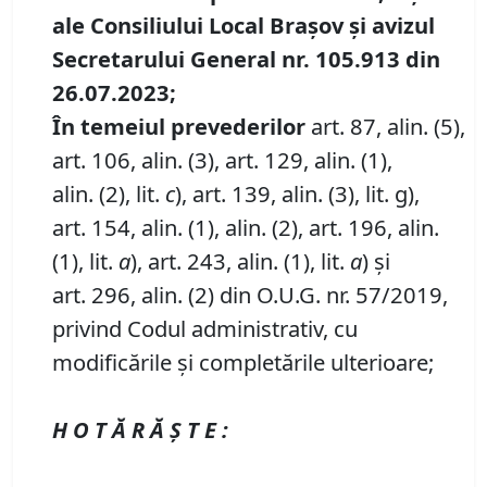
ale Consiliului Local Brașov și avizul
Secretarului General nr. 105.913 din
26.07.2023;
În temeiul prevederilor
art. 87, alin. (5),
art. 106, alin. (3), art. 129, alin. (1),
alin. (2), lit.
c
), art. 139, alin. (3), lit. g),
art. 154, alin. (1), alin. (2), art. 196, alin.
(1), lit.
a
), art. 243, alin. (1), lit.
a
) și
art. 296, alin. (2) din O.U.G. nr. 57/2019,
privind Codul administrativ, cu
modificările și completările ulterioare;
H O T Ă R Ă Ş T E :