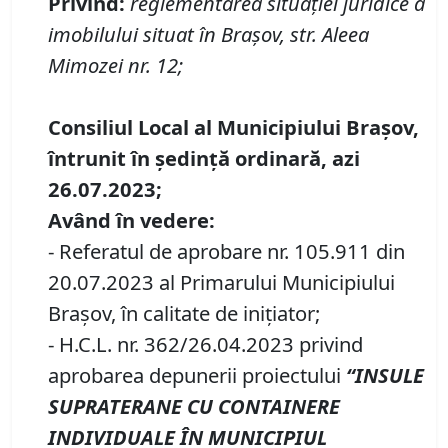
P
rivind
:
reglementarea situației juridice a
imobil
ului
situat
în
Brașov, str. Aleea
Mimozei nr.
12;
Consiliul Local al Municipiului Brașov,
întrunit în ședință
ordinară
, azi
26
.07.202
3;
Având în vedere:
- Referatul de aprobare nr. 105.911 din
20.07.2023 al Primarului Municipiului
Brașov, în calitate de inițiator;
- H.C.L. nr. 362/26.04.2023 privind
aprobarea depunerii proiectului
“
INSULE
SUPRATERANE CU CONTAINERE
INDIVIDUALE
ÎN MUNICIPIUL