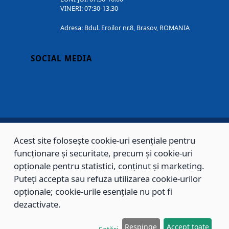
VINERI: 07:30-13.30
Adresa: Bdul. Eroilor nr.8, Brasov, ROMANIA
SOCIAL MEDIA
Acest site folosește cookie-uri esențiale pentru
Copyright © 2002 - 2026 - PRIMĂRIA MUNICIPIULUI BRAȘOV, toate drepturile
funcționare și securitate, precum și cookie-uri
rezervate.
opționale pentru statistici, conținut și marketing.
Puteți accepta sau refuza utilizarea cookie-urilor
Sitemap
Contact
opționale; cookie-urile esențiale nu pot fi
dezactivate.
Respinge
Accept toate