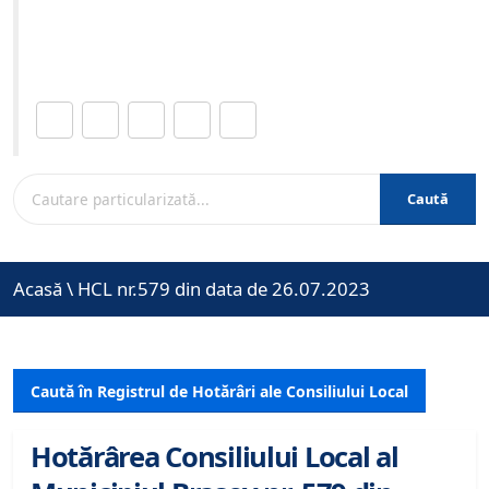
Site-ul oficial al Primariei Municipiului Brasov /
www.brasovcity.ro
Distribuie această pagină.
Caută
Acasă
\
HCL nr.579 din data de 26.07.2023
Caută în Registrul de Hotărâri ale Consiliului Local
Hotărârea Consiliului Local al