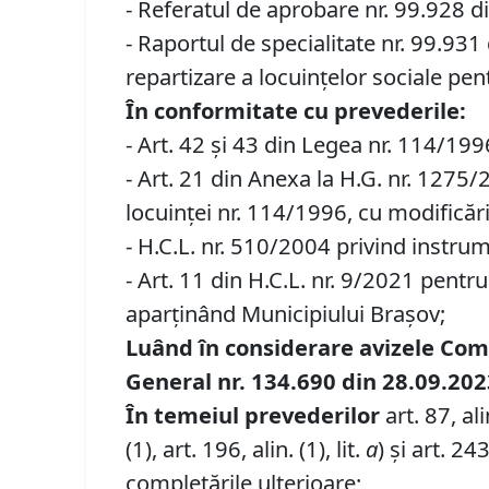
- Referatul de aprobare nr. 99.928 di
- Raportul de specialitate nr. 99.931
repartizare a locuinţelor sociale pe
În conformitate cu prevederile:
- Art. 42 şi 43 din Legea nr. 114/1996
- Art. 21 din Anexa la H.G. nr. 127
locuinței nr. 114/1996, cu modificări
- H.C.L. nr. 510/2004 privind instrum
- Art. 11 din H.C.L. nr. 9/2021 pentr
aparţinând Municipiului Braşov;
Luând în considerare avizele Comisi
General nr. 134.690 din 28.09.202
În temeiul prevederilor
art. 87, alin
(1), art. 196, alin. (1), lit.
a
) și art. 243,
completările ulterioare;