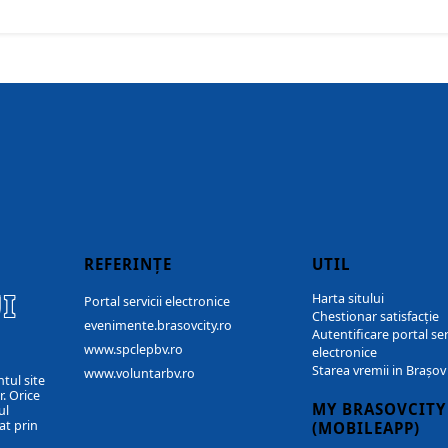
REFERINȚE
UTIL
I
Harta sitului
Portal servicii electronice
Chestionar satisfacție
evenimente.brasovcity.ro
Autentificare portal ser
www.spclepbv.ro
electronice
Starea vremii in Brașov
www.voluntarbv.ro
ntul site
. Orice
MY BRASOVCITY
ul
at prin
(MOBILEAPP)