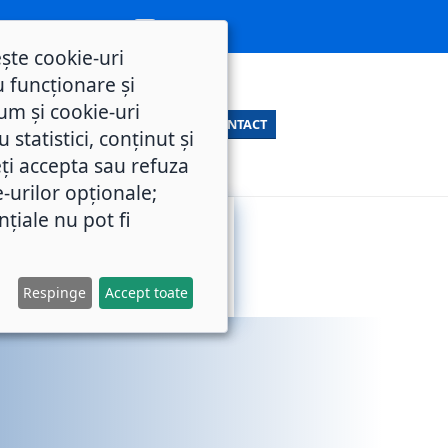
ește cookie-uri
 funcționare și
um și cookie-uri
CONTACT
statistici, conținut și
ți accepta sau refuza
e-urilor opționale;
nțiale nu pot fi
SERVICII
M.O.L.
PUBLICE
Respinge
Accept toate