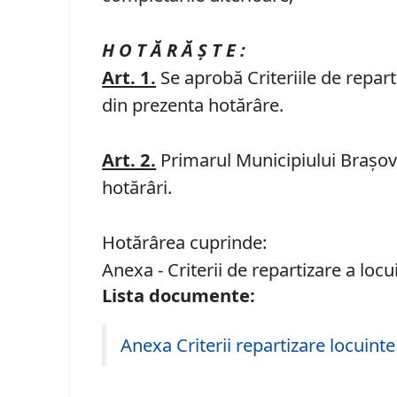
H O T Ă R Ă Ş T E :
Art. 1.
Se aprobă Criteriile de repar
din prezenta hotărâre.
Art. 2.
Primarul Municipiului Braşov, 
hotărâri.
Hotărârea cuprinde:
Anexa - Criterii de repartizare a loc
Lista documente:
Anexa Criterii repartizare locuint