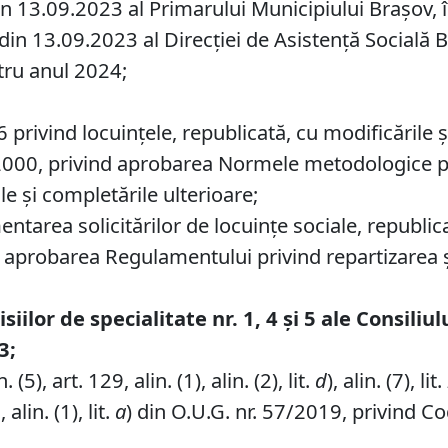
n 13.09.2023 al Primarului Municipiului Brașov, în 
 din 13.09.2023 al Direcției de Asistență Socială B
ntru anul 2024;
 privind locuinţele, republicată, cu modificările ş
5/2000, privind aprobarea Normele metodologice p
le şi completările ulterioare;
entarea solicitărilor de locuinţe sociale, republic
u aprobarea Regulamentului privind repartizarea şi
ilor de specialitate nr. 1, 4 și 5 ale Consiliul
3;
. (5), art. 129, alin. (1), alin. (2), lit.
d
), alin. (7), lit.
 alin. (1), lit.
a
) din O.U.G. nr. 57/2019, privind Co