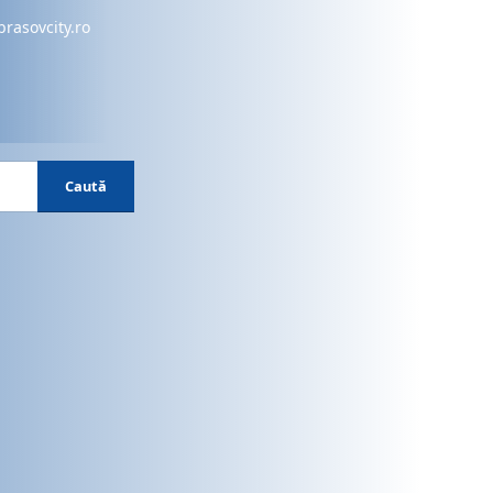
brasovcity.ro
Caută