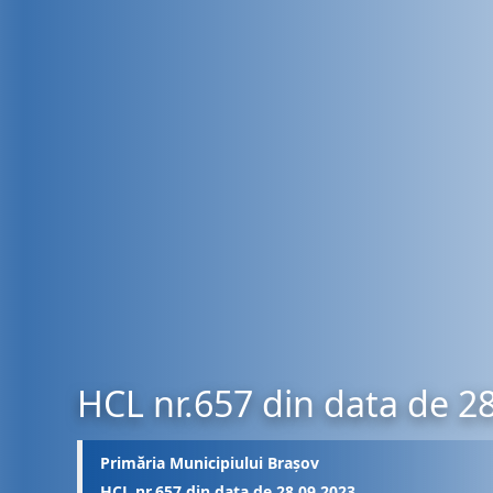
HCL nr.657 din data de 2
Primăria Municipiului Brașov
HCL nr.657 din data de 28.09.2023