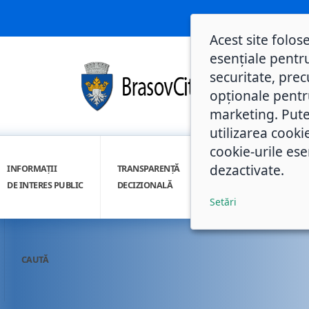
Acest site folos
esențiale pentru
securitate, prec
opționale pentru 
marketing. Pute
utilizarea cooki
cookie-urile ese
dezactivate.
INFORMAȚII
TRANSPARENȚĂ
INTEGRITATE
DE INTERES PUBLIC
DECIZIONALĂ
INSTITUȚIONALĂ
Setări
CAUTĂ