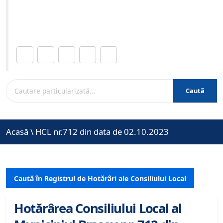
Site-ul oficial al Primariei Municipiului Brasov /
www.brasovcity.ro
Distribuie această pagină.
Caută
Acasă
\
HCL nr.712 din data de 02.10.2023
Caută în Registrul de Hotărâri ale Consiliului Local
Hotărârea Consiliului Local al