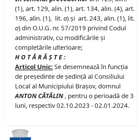
(1), art. 129, alin. (1), art. 134, alin. (4), art.
196, alin. (1), lit.
a
) și art. 243, alin. (1), lit.
a
) din O.U.G. nr. 57/2019 privind Codul
administrativ, cu modificările și
completările ulterioare;
H O T Ă R Ă Ş T E :
Articol Unic:
Se desemnează în funcţia
de preşedinte de şedinţă al Consiliului
Local al Municipiului Braşov, domnul
ANTON CĂTĂLIN
, pentru o perioadă de 3
luni, respectiv 02.10.2023 - 02.01.2024.