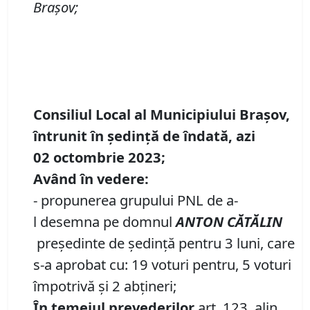
Braşov;
Consiliul Local al Municipiului Brașov,
întrunit în ședință
de îndată, azi
02
octombrie 2023;
Având în vedere
:
- propunerea grupului PNL de a-
l desemna pe domnul
ANTON CĂTĂLIN
preşedinte de şedinţă pentru 3 luni, care
s-a aprobat cu: 19 voturi pentru, 5 voturi
împotrivă și 2 abțineri;
În temeiul prevederilor
art. 123, alin.