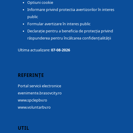
Optiuni cookie
Informare privind protectia avertizorilor în interes
public
Formular avertizare în interes public
Declarație pentru a beneficia de protecția privind
răspunderea pentru încălcarea confidențialității
Ultima actualizare:
07-08-2026
REFERINȚE
Portal servicii electronice
evenimente.brasovcity.ro
www.spclepbv.ro
www.voluntarbv.ro
UTIL