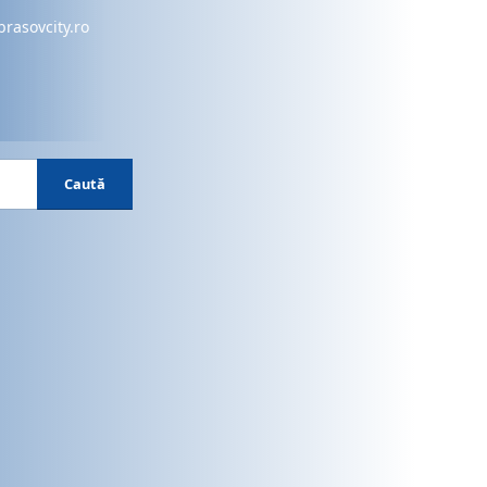
brasovcity.ro
Caută