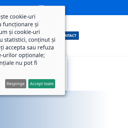
ește cookie-uri
 funcționare și
um și cookie-uri
CONTACT
statistici, conținut și
ți accepta sau refuza
e-urilor opționale;
nțiale nu pot fi
SERVICII
M.O.L.
PUBLICE
Respinge
Accept toate