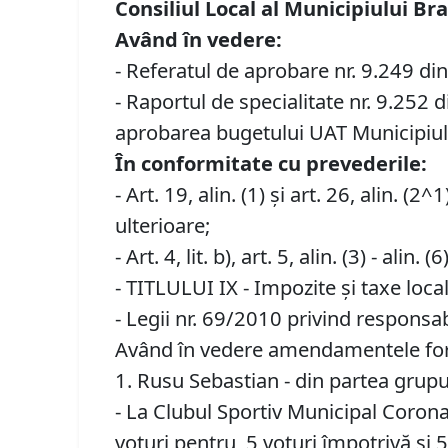
Consiliul Local al Municipiului Br
Având în vedere:
- Referatul de aprobare nr. 9.249 din
- Raportul de specialitate nr. 9.252 
aprobarea bugetului UAT Municipiul
În conformitate cu prevederile
:
- Art. 19, alin. (1) și art. 26, alin. 
ulterioare;
- Art. 4, lit. b), art. 5, alin. (3) - a
- TITLULUI IX - Impozite și taxe loca
- Legii nr. 69/2010 privind responsabi
Având în vedere amendamentele formu
1. Rusu Sebastian - din partea gru
- La Clubul Sportiv Municipal Corona 
voturi pentru, 5 voturi împotrivă și 5