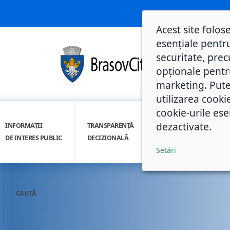
Acest site folos
esențiale pentru
securitate, prec
opționale pentru 
marketing. Pute
utilizarea cooki
cookie-urile ese
dezactivate.
INFORMAȚII
TRANSPARENȚĂ
INTEGRITATE
DE INTERES PUBLIC
DECIZIONALĂ
INSTITUȚIONALĂ
Setări
CAUTĂ