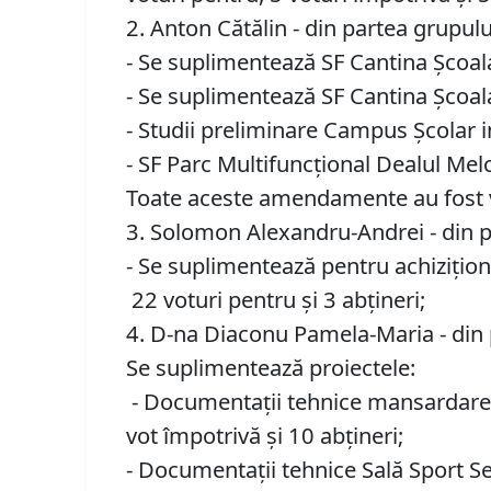
2. Anton Cătălin - din partea grup
- Se suplimentează SF Cantina Școala 
- Se suplimentează SF Cantina Școala 
- Studii preliminare Campus Școlar i
- SF Parc Multifuncțional Dealul Melci
Toate aceste amendamente au fost vo
3. Solomon Alexandru-Andrei - din 
- Se suplimentează pentru achiziționa
22 voturi pentru și 3 abțineri;
4. D-na Diaconu Pamela-Maria - di
Se suplimentează proiectele:
- Documentații tehnice mansardare/ex
vot împotrivă și 10 abțineri;
- Documentații tehnice Sală Sport Sem