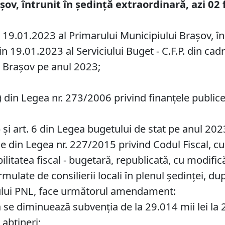
așov, întrunit în ședință extraordinară, azi 02
 19.01.2023 al Primarului Municipiului Braşov, în c
din 19.01.2023 al Serviciului Buget - C.F.P. din cad
 Braşov pe anul 2023;
(2^1) din Legea nr. 273/2006 privind finanţele publi
lin. (6) și art. 6 din Legea bugetului de stat pe anul 
le din Legea nr. 227/2015 privind Codul Fiscal, cu
litatea fiscal - bugetară, republicată, cu modifică
late de consilierii locali în plenul ședinței, 
pului PNL, face următorul amendament:
se diminuează subvenția de la 29.014 mii lei la 2
 abțineri;