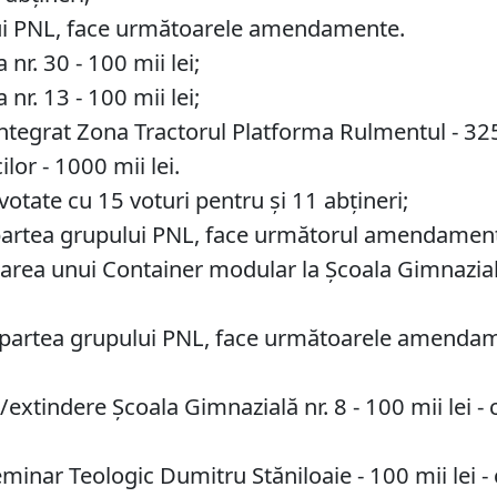
ului PNL, face următoarele amendamente.
nr. 30 - 100 mii lei;
nr. 13 - 100 mii lei;
ntegrat Zona Tractorul Platforma Rulmentul - 325 
lor - 1000 mii lei.
tate cu 15 voturi pentru și 11 abțineri;
partea grupului PNL, face următorul amendamen
rea unui Container modular la Școala Gimnazială n
n partea grupului PNL, face următoarele amenda
tindere Școala Gimnazială nr. 8 - 100 mii lei - c
inar Teologic Dumitru Stăniloaie - 100 mii lei - 