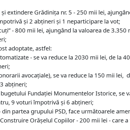
 extindere Grădinița nr. 5 - 250 mii lei, ajungând
potrivă și 2 abțineri și 1 neparticipare la vot;
i” - 800 mii lei, ajungând la valoarea de 3.350 mii
ri;
t adoptate, astfel:
automatizate - se va reduce la 2030 mii lei, de la 40
eri;
(onorarii avocațiale), se va reduce la 150 mii lei, d
3 abțineri;
te bugetului Fundației Monumentelor Istorice, se v
tru, 9 voturi împotrivă și 6 abțineri;
 - din partea grupului PSD, face următoarele am
Construire Orășelul Copiilor - 200 mii lei - care a