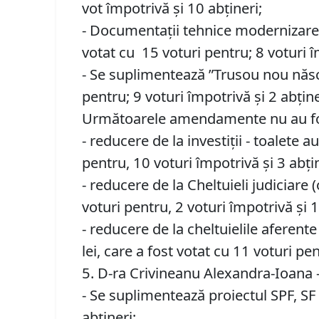
vot împotrivă și 10 abțineri;
- Documentații tehnice modernizare și
votat cu 15 voturi pentru; 8 voturi îm
- Se suplimentează ”Trusou nou născuț
pentru; 9 voturi împotrivă și 2 abține
Următoarele amendamente nu au fos
- reducere de la investiții - toalete 
pentru, 10 voturi împotrivă și 3 abțin
- reducere de la Cheltuieli judiciare 
voturi pentru, 2 voturi împotrivă și 1
- reducere de la cheltuielile aferen
lei, care a fost votat cu 11 voturi pen
5. D-ra Crivineanu Alexandra-Ioana
- Se suplimentează proiectul SPF, SF 
abțineri;