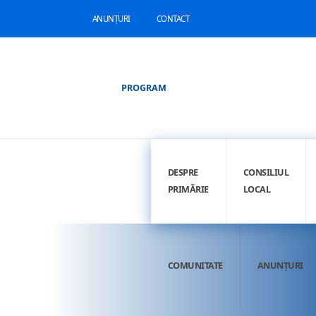
ANUNȚURI
CONTACT
PROGRAM
DESPRE
CONSILIUL
PRIMĂRIE
LOCAL
COMUNITATE
ANUNȚURI