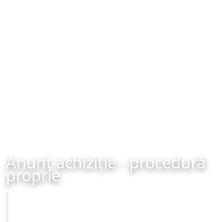
Anunț achiziție - procedură
proprie
Primăria Municipiului Brașov
Achiziție - procedură proprie - organizată în data de 22-