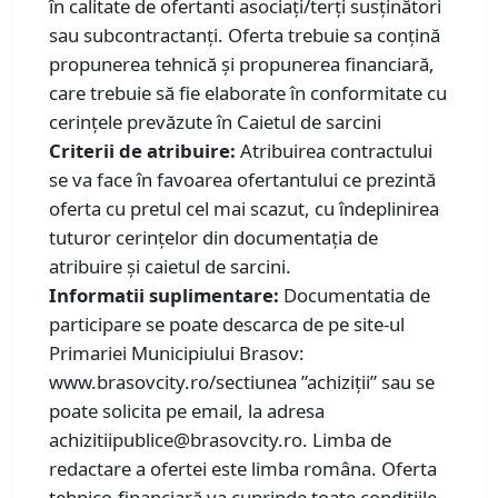
în calitate de ofertanti asociați/terţi susţinători
sau subcontractanți. Oferta trebuie sa conțină
propunerea tehnică și propunerea financiară,
care trebuie să fie elaborate în conformitate cu
cerințele prevăzute în Caietul de sarcini
Criterii de atribuire:
Atribuirea contractului
se va face în favoarea ofertantului ce prezintă
oferta cu pretul cel mai scazut, cu îndeplinirea
tuturor cerințelor din documentația de
atribuire și caietul de sarcini.
Informatii suplimentare:
Documentatia de
participare se poate descarca de pe site-ul
Primariei Municipiului Brasov:
www.brasovcity.ro/sectiunea ”achiziții” sau se
poate solicita pe email, la adresa
achizitiipublice@brasovcity.ro. Limba de
redactare a ofertei este limba româna. Oferta
tehnico-financiară va cuprinde toate condițiile