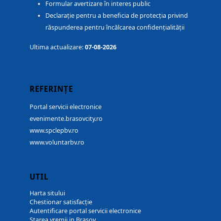
Formular avertizare în interes public
Declarație pentru a beneficia de protecția privind
răspunderea pentru încălcarea confidențialității
Ultima actualizare:
07-08-2026
REFERINȚE
Portal servicii electronice
evenimente.brasovcity.ro
www.spclepbv.ro
www.voluntarbv.ro
UTIL
Harta sitului
Chestionar satisfacție
Autentificare portal servicii electronice
Starea vremii in Brașov