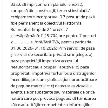
332.628 mp (conform planului anexat),
compusă din construcții, teren și instalații /
echipamente incorporate:  7 posturi de pază
fixe permanent la obiectivul Platformă
Rulmentul, timp de 24 ore/zi, 7
zile/săptămână;  25.704 ore pentru 7 posturi
x .............lei /oră/fără TVA, pentru perioada
01.06.2026- 31.10.2026; Prin servicii de pază
şi servicii de securitate privată se înţelege: a)
paza proprietății împotriva accesului
neautorizat sau a ocupării abuzive; b) paza
proprietătii împotriva furturilor, a distrugerilor,
incendiilor, precum și alte acțiuni producătoare
de pagube materiale; c) detectarea vizuală a
eventualelor substanţe sau materiale de orice
natură care pot provoca pagube; d) furnizarea
către autoritățile competente a informaţiilor