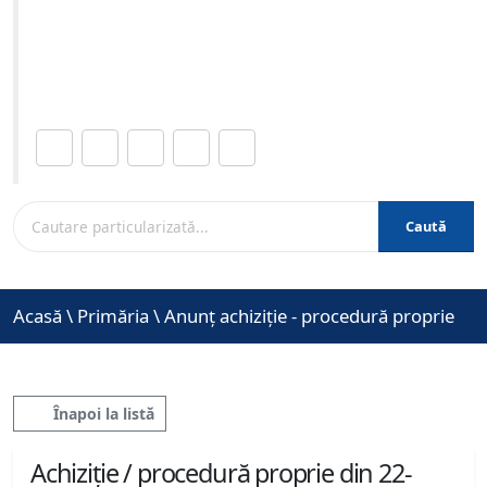
05-2026 ora 09:00
Site-ul oficial al Primariei Municipiului Brasov /
www.brasovcity.ro
Distribuie această pagină.
Caută
Acasă
\
Primăria
\
Anunț achiziție - procedură proprie
Înapoi la listă
Achiziție / procedură proprie din 22-