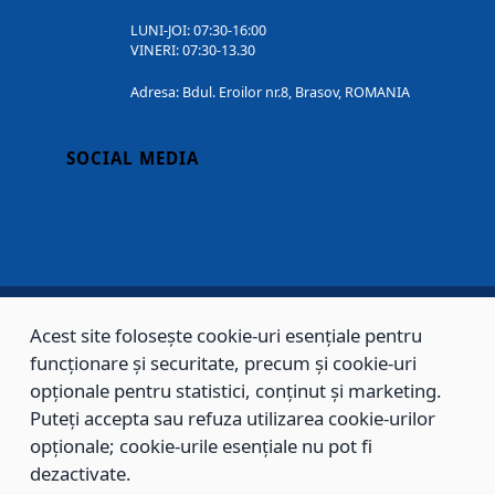
LUNI-JOI: 07:30-16:00
VINERI: 07:30-13.30
Adresa: Bdul. Eroilor nr.8, Brasov, ROMANIA
SOCIAL MEDIA
Acest site folosește cookie-uri esențiale pentru
Copyright © 2002 - 2026 - PRIMĂRIA MUNICIPIULUI BRAȘOV, toate drepturile
funcționare și securitate, precum și cookie-uri
opționale pentru statistici, conținut și marketing.
rezervate.
Puteți accepta sau refuza utilizarea cookie-urilor
Sitemap
Contact
opționale; cookie-urile esențiale nu pot fi
dezactivate.