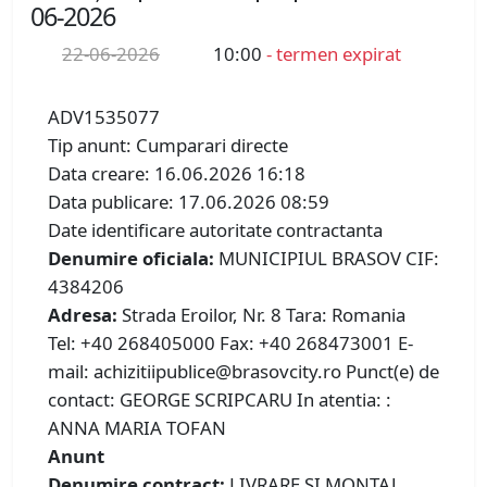
06-2026
22-06-2026
10:00
- termen expirat
ADV1535077
Tip anunt: Cumparari directe
Data creare: 16.06.2026 16:18
Data publicare: 17.06.2026 08:59
Date identificare autoritate contractanta
Denumire oficiala:
MUNICIPIUL BRASOV CIF:
4384206
Adresa:
Strada Eroilor, Nr. 8 Tara: Romania
Tel: +40 268405000 Fax: +40 268473001 E-
mail: achizitiipublice@brasovcity.ro Punct(e) de
contact: GEORGE SCRIPCARU In atentia: :
ANNA MARIA TOFAN
Anunt
Denumire contract:
LIVRARE ȘI MONTAJ