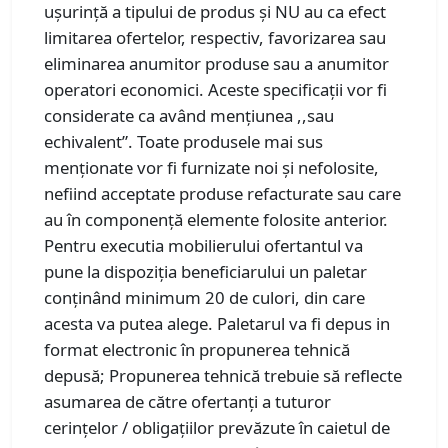
uşurinţă a tipului de produs şi NU au ca efect
limitarea ofertelor, respectiv, favorizarea sau
eliminarea anumitor produse sau a anumitor
operatori economici. Aceste specificaţii vor fi
considerate ca având menţiunea ,,sau
echivalent”. Toate produsele mai sus
menţionate vor fi furnizate noi şi nefolosite,
nefiind acceptate produse refacturate sau care
au în componenţă elemente folosite anterior.
Pentru executia mobilierului ofertantul va
pune la dispoziția beneficiarului un paletar
conținând minimum 20 de culori, din care
acesta va putea alege. Paletarul va fi depus in
format electronic în propunerea tehnică
depusă; Propunerea tehnică trebuie să reflecte
asumarea de către ofertanţi a tuturor
cerinţelor / obligaţiilor prevăzute în caietul de