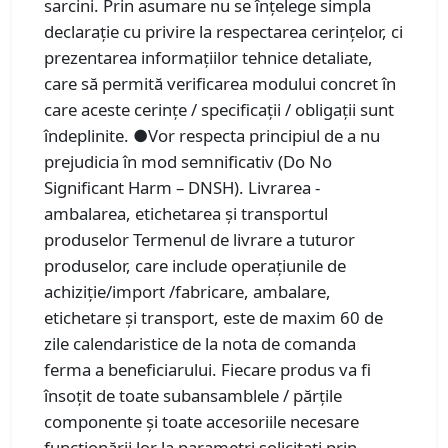
sarcini. Prin asumare nu se înţelege simpla
declaraţie cu privire la respectarea cerinţelor, ci
prezentarea informaţiilor tehnice detaliate,
care să permită verificarea modului concret în
care aceste cerinţe / specificaţii / obligaţii sunt
îndeplinite. ●Vor respecta principiul de a nu
prejudicia în mod semnificativ (Do No
Significant Harm – DNSH). Livrarea -
ambalarea, etichetarea şi transportul
produselor Termenul de livrare a tuturor
produselor, care include operaţiunile de
achiziţie/import /fabricare, ambalare,
etichetare şi transport, este de maxim 60 de
zile calendaristice de la nota de comanda
ferma a beneficiarului. Fiecare produs va fi
însoţit de toate subansamblele / părţile
componente şi toate accesoriile necesare
funcţionării lor la parametri solicitaţi prin