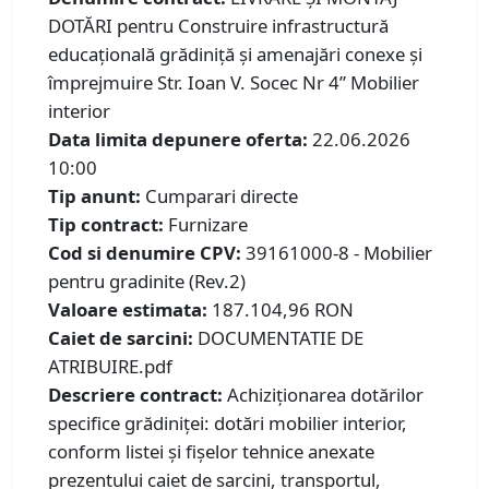
DOTĂRI pentru Construire infrastructură
educațională grădiniță și amenajări conexe și
împrejmuire Str. Ioan V. Socec Nr 4” Mobilier
interior
Data limita depunere oferta:
22.06.2026
10:00
Tip anunt:
Cumparari directe
Tip contract:
Furnizare
Cod si denumire CPV:
39161000-8 - Mobilier
pentru gradinite (Rev.2)
Valoare estimata:
187.104,96 RON
Caiet de sarcini:
DOCUMENTATIE DE
ATRIBUIRE.pdf
Descriere contract:
Achiziţionarea dotărilor
specifice grădiniței: dotări mobilier interior,
conform listei și fişelor tehnice anexate
prezentului caiet de sarcini, transportul,