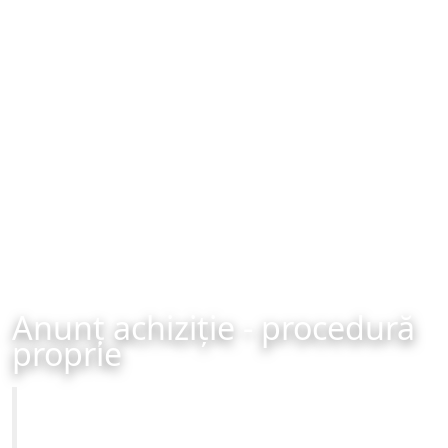
Anunț achiziție - procedură
proprie
Primăria Municipiului Brașov
Achiziție - procedură proprie - organizată în data de 22-