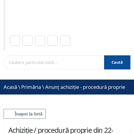
06-2026 ora 10:00
Site-ul oficial al Primariei Municipiului Brasov /
www.brasovcity.ro
Distribuie această pagină.
Caută
Acasă
\
Primăria
\
Anunț achiziție - procedură proprie
Înapoi la listă
Achiziție / procedură proprie din 22-